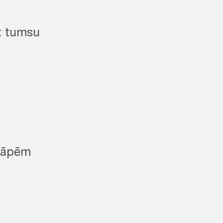
t tumsu
sāpēm