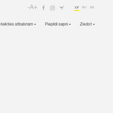
-A+
LV
RU
EN
eteikties atbalstam
Piepildi sapni
Ziedot