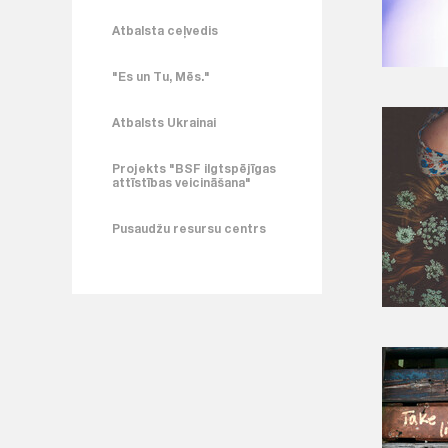
Atbalsta ceļvedis
"Es un Tu, Mēs."
Atbalsts Ukrainai
Projekts "BSF ilgtspējīgas
attīstības veicināšana"
Pusaudžu resursu centrs