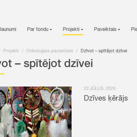
Jaunumi
Par fondu
Projekti
Paveiktais
Pi
/
Projekti
/
Onkoloģijas pacientiem
/
Dzīvot – spītējot dzīvei
ot – spītējot dzīvei
22.JŪLIJS, 2026
Dzīves ķērājs