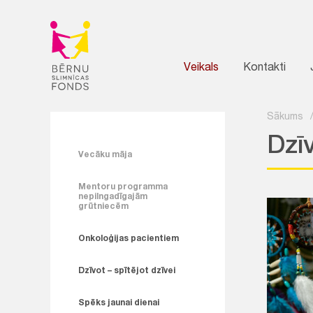
Veikals
Kontakti
Sākums
Dzīv
Vecāku māja
Mentoru programma
nepilngadīgajām
grūtniecēm
Onkoloģijas pacientiem
Dzīvot – spītējot dzīvei
Spēks jaunai dienai