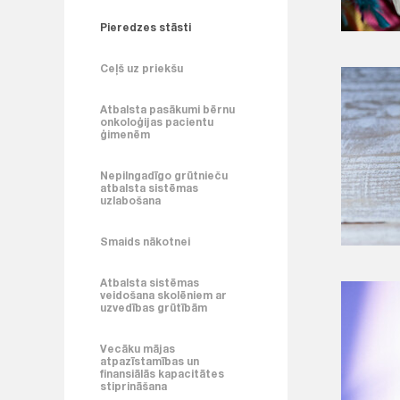
Pieredzes stāsti
Ceļš uz priekšu
Atbalsta pasākumi bērnu
onkoloģijas pacientu
ģimenēm
Nepilngadīgo grūtnieču
atbalsta sistēmas
uzlabošana
Smaids nākotnei
Atbalsta sistēmas
veidošana skolēniem ar
uzvedības grūtībām
Vecāku mājas
atpazīstamības un
finansiālās kapacitātes
stiprināšana