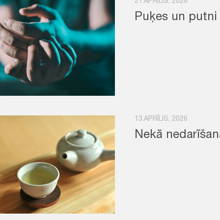
21.APRĪLIS, 2026
Puķes un putni
13.APRĪLIS, 2026
Nekā nedarīšan