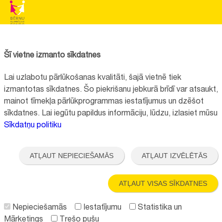
BĒRNU SLIMNĪCAS FONDS
Reģistrācijas nr.:
40008057120
Šī vietne izmanto sīkdatnes
Adrese:
Vienības gatve 45, Rīga, LV1004, Latvija
Lai uzlabotu pārlūkošanas kvalitāti, šajā vietnē tiek
+371 67064475
izmantotas sīkdatnes. Šo piekrišanu jebkurā brīdī var atsaukt,
mainot tīmekļa pārlūkprogrammas iestatījumus un dzēšot
sīkdatnes. Lai iegūtu papildus informāciju, lūdzu, izlasiet mūsu
Visi kontakti
Sīkdatņu politiku
Vietnes funkcionalitāte uzlabota EEZ un Norvēģijas grantu programmas
"Aktīvo iedzīvotāju fonds" finansētā projekta "
Bērnu slimnīcas fonda
ATĻAUT NEPIECIEŠAMĀS
ATĻAUT IZVĒLĒTĀS
ilgtspējīgas attīstības veicināšana
" ietvaros.
ATĻAUT VISAS SĪKDATNES
Nepieciešamās
Iestatījumu
Statistika un
Mārketings
Trešo pušu