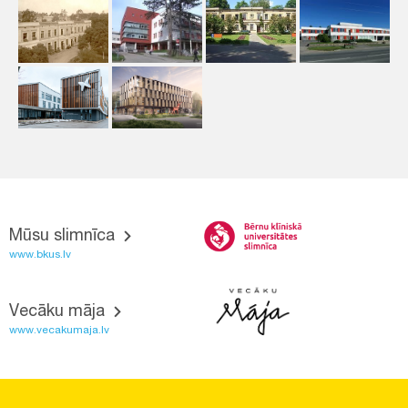
Mūsu slimnīca
www.bkus.lv
Vecāku māja
www.vecakumaja.lv