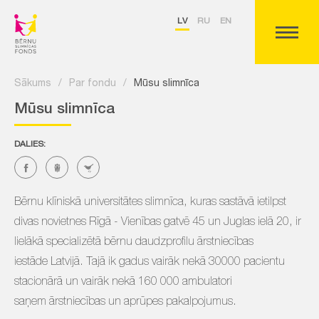
LV
RU
EN
Sākums
/
Par fondu
/
Mūsu slimnīca
Mūsu slimnīca
DALIES:
Bērnu klīniskā universitātes slimnīca, kuras sastāvā ietilpst
divas novietnes Rīgā - Vienības gatvē 45 un Juglas ielā 20, ir
lielākā specializētā bērnu daudzprofilu ārstniecības
iestāde Latvijā. Tajā ik gadus vairāk nekā 30000 pacientu
stacionārā un vairāk nekā 160 000 ambulatori
saņem ārstniecības un aprūpes pakalpojumus.