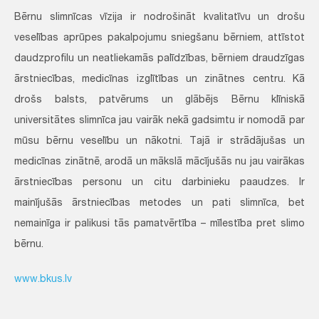
Bērnu slimnīcas vīzija ir nodrošināt kvalitatīvu un drošu
veselības aprūpes pakalpojumu sniegšanu bērniem, attīstot
daudzprofilu un neatliekamās palīdzības,
bērniem draudzīgas
ārstniecības, medicīnas izglītības un zinātnes centru. Kā
drošs balsts, patvērums un glābējs Bērnu klīniskā
universitātes slimnīca jau vairāk nekā gadsimtu ir nomodā par
mūsu bērnu veselību un nākotni. Tajā ir strādājušas un
medicīnas zinātnē, arodā un mākslā mācījušās nu jau vairākas
ārstniecības personu un citu darbinieku paaudzes. Ir
mainījušās ārstniecības metodes un pati slimnīca, bet
nemainīga ir palikusi tās pamatvērtība – mīlestība pret slimo
bērnu.
www.bkus.lv