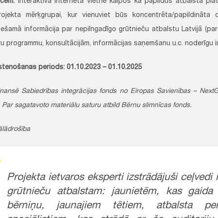
ecēm.
Interaktīvā interneta vietne kalpos kā papildus atbalsta pla
ojekta mērķgrupai, kur vienuviet būs koncentrēta/papildināta
iešamā informācija par nepilngadīgo grūtnieču atbalstu Latvijā (pa
u programmu, konsultācijām, informācijas saņemšanu u.c. noderīgu in
īstenošanas periods: 01.10.2023 – 01.10.2025
finansē Sabiedrības integrācijas fonds no Eiropas Savienības – NextG
. Par sagatavoto materiālu saturu atbild Bērnu slimnīcas fonds.
ālādrošība
Projekta ietvaros eksperti izstrādājuši ceļvedi
grūtnieču atbalstam: jaunietēm, kas gaida
bērniņu, jaunajiem tētiem, atbalsta p