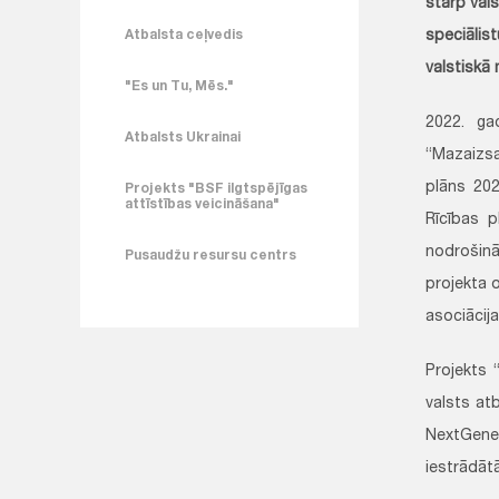
starp vals
Atbalsta ceļvedis
speciālis
valstiskā
"Es un Tu, Mēs."
2022. ga
Atbalsts Ukrainai
“Mazaizsa
plāns 202
Projekts "BSF ilgtspējīgas
attīstības veicināšana"
Rīcības p
nodrošinā
Pusaudžu resursu centrs
projekta 
asociācija
Projekts 
valsts at
NextGener
iestrādātā