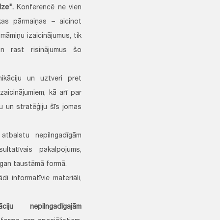
ze".
Konferencē ne vien
kas pārmaiņas – aicinot
māmiņu izaicinājumus, tik
un rast risinājumus šo
ikāciju un uztveri pret
aicinājumiem, kā arī par
u un stratēģiju šīs jomas
atbalstu nepilngadīgām
ltatīvais pakalpojums,
, gan taustāmā formā.
di informatīvie materiāli,
ju nepilngadīgajām