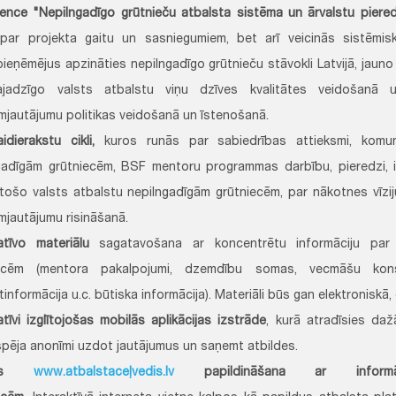
ence "Nepilngadīgo grūtnieču atbalsta sistēma un ārvalstu piered
par projekta gaitu un sasniegumiem, bet arī veicinās sistēmis
ieņēmējus apzināties nepilngadīgo grūtnieču stāvokli Latvijā, jauno 
vajadzīgo valsts atbalstu viņu dzīves kvalitātes veidošanā 
mjautājumu politikas veidošanā un īstenošanā.
aidierakstu cikli,
kuros runās par sabiedrības attieksmi, komun
gadīgām grūtniecēm, BSF mentoru programmas darbību, pieredzi, iz
stošo valsts atbalstu nepilngadīgām grūtniecēm, par nākotnes vīzij
mjautājumu risināšanā.
atīvo materiālu
sagatavošana ar koncentrētu informāciju par 
iecēm (mentora pakalpojumi, dzemdību somas, vecmāšu konsu
informācija u.c. būtiska informācija). Materiāli būs gan elektroniskā
tīvi izglītojošas mobilās aplikācijas izstrāde
, kurā atradīsies dažā
spēja anonīmi uzdot jautājumus un saņemt atbildes.
tnes
www.atbalstaceļvedis.lv
papildināšana ar informāci