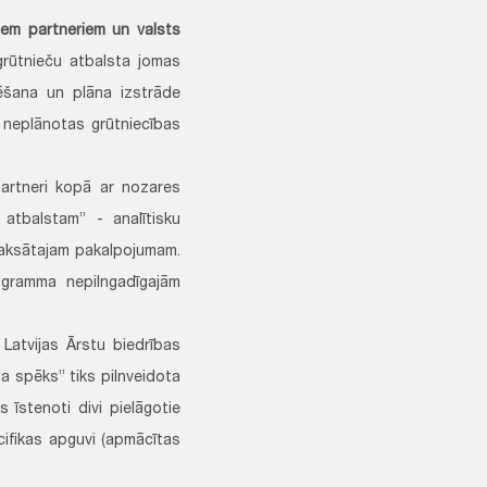
iem partneriem un valsts
rūtnieču atbalsta jomas
tēšana un plāna izstrāde
 neplānotas grūtniecības
artneri kopā ar nozares
atbalstam” - analītisku
aksātajam pakalpojumam.
ogramma nepilngadīgajām
Latvijas Ārstu biedrības
 spēks” tiks pilnveidota
 īstenoti divi pielāgotie
cifikas apguvi (apmācītas