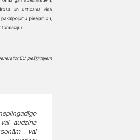
tforma gan speciālistiem,
 droša un uzticama visa
r pakalpojumu pieejamību,
formāciju).
enerationEU piešķirtajiem
 nepilngadīgo
 vai audzina
ersonām vai