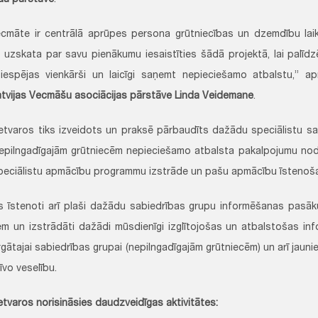
da pārstāve
.
cmāte ir centrālā aprūpes persona grūtniecības un dzemdību lai
a uzskata par savu pienākumu iesaistīties šādā projektā, lai palīd
iespējas vienkārši un laicīgi saņemt nepieciešamo atbalstu,” a
atvijas Vecmāšu asociācijas pārstāve Linda Veidemane
.
ietvaros tiks izveidots un praksē pārbaudīts dažādu speciālistu s
epilngadīgajām grūtniecēm nepieciešamo atbalsta pakalpojumu nodro
eciālistu apmācību programmu izstrāde un pašu apmācību īstenoš
s īstenoti arī plaši dažādu sabiedrības grupu informēšanas pasā
iem un izstrādāti dažādi mūsdienīgi izglītojošas un atbalstošas info
ātajai sabiedrības grupai (nepilngadīgajām grūtniecēm) un arī jaunieš
īvo veselību.
etvaros norisināsies daudzveidīgas aktivitātes: