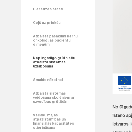
Pieredzes stāsti
Ceļš uz priekšu
Atbalsta pasākumi bērnu
onkoloģijas pacientu
ģimenēm
Nepilngadīgo grūtnieču
atbalsta sistēmas
uzlabošana
Smaids nākotnei
Atbalsta sistēmas
veidošana skolēniem ar
uzvedības grūtībām
No šī gad
Vecāku mājas
īsteno ap
atpazīstamības un
finansiālās kapacitātes
ietvaros,
stiprināšana