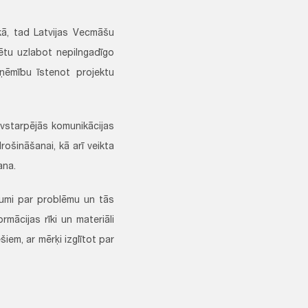
kā, tad Latvijas Vecmāšu
zētu uzlabot nepilngadīgo
pņēmību īstenot projektu
avstarpējās komunikācijas
šināšanai, kā arī veikta
ana.
kumi par problēmu un tās
rmācijas rīki un materiāli
iem, ar mērķi izglītot par