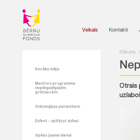
Veikals
Kontakti
Sākums
Nep
Vecāku māja
Mentoru programma
Otrais
nepilngadīgajām
grūtniecēm
uzlabo
Onkoloģijas pacientiem
Dzīvot – spītējot dzīvei
Spēks jaunai dienai