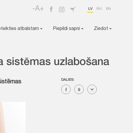
-A+
LV
RU
EN
eteikties atbalstam
Piepildi sapni
Ziedot
ta sistēmas uzlabošana
DALIES:
sistēmas