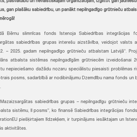
ts, pašvaldību un nevalstiskajām organizācijām, izglītot gan jaunie
tus, gan plašāku sabiedrību, un panākt nepilngadīgo grūtnieču atba
 mērogā!
dā Bērnu slimnīcas fonds īstenoja Sabiedrības integrācijas f
rgātas sabiedrības grupas interešu aizstāvība, veidojot valsts a
2. – 2025. gadam nepilngadīgo grūtnieču atbalstam Latvijā”. Proj
lāns atbalsta sistēmas nepilngadīgām grūtniecēm izveidošanai 2
tu nepieciešamo dažādu nozaru speciālistu piesaisti problēmas ri
otrais posms, sadarbībā ar nodibinājumu Dzemdību nama fonds un b
.
“Mazaizsargātas sabiedrības grupas – nepilngadīgu grūtnieču inter
balsta sistēmu, II posms”, ko finansē Sabiedrības integrācijas fond
ationEU piešķirtajiem līdzekļiem, ir turpinājums iesāktajam un īsten
s aktivitātes.