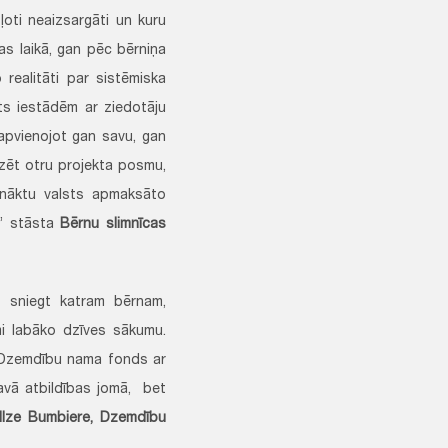
ļoti neaizsargāti un kuru
as laikā, gan pēc bērniņa
realitāti par sistēmiska
ts iestādēm ar ziedotāju
pvienojot gan savu, gan
lizēt otru projekta posmu,
onāktu valsts apmaksāto
,” stāsta
Bērnu slimnīcas
 sniegt katram bērnam,
mi labāko dzīves sākumu.
, Dzemdību nama fonds ar
savā atbildības jomā, bet
Ilze Bumbiere, Dzemdību