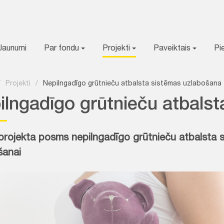
Jaunumi
Par fondu
Projekti
Paveiktais
Pi
/
Projekti
/
Nepilngadīgo grūtnieču atbalsta sistēmas uzlabošana
ilngadīgo grūtnieču atbals
 projekta posms nepilngadīgo grūtnieču atbalsta 
šanai