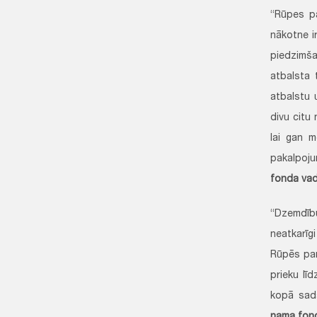
“Rūpes pa
nākotne i
piedzimša
atbalsta 
atbalstu 
divu citu
lai gan 
pakalpoju
fonda vad
“Dzemdīb
neatkarīg
Rūpēs par
prieku lī
kopā sada