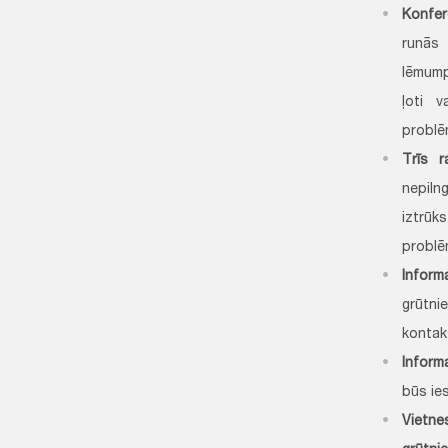
Konfer
runās 
lēmump
ļoti 
problē
Trīs r
nepiln
iztrūk
problē
Inform
grūtn
kontakt
Informa
būs ie
Vie