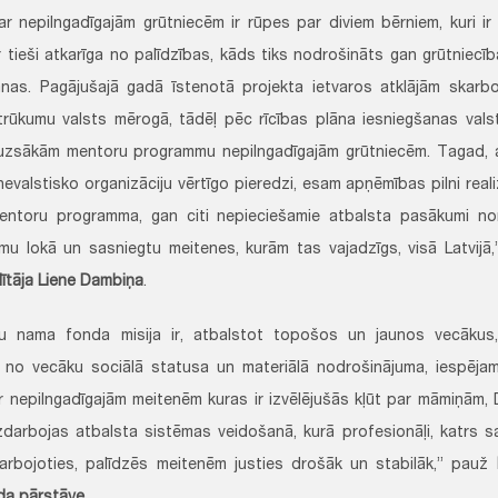
r nepilngadīgajām grūtniecēm ir rūpes par diviem bērniem, kuri ir 
r tieši atkarīga no palīdzības, kāds tiks nodrošināts gan grūtniecīb
nas. Pagājušajā gadā īstenotā projekta ietvaros atklājām skarbo 
trūkumu valsts mērogā, tādēļ pēc rīcības plāna iesniegšanas vals
uzsākām mentoru programmu nepilngadīgajām grūtniecēm. Tagad, a
 nevalstisko organizāciju vērtīgo pieredzi, esam apņēmības pilni rea
mentoru programma, gan citi nepieciešamie atbalsta pasākumi n
mu lokā un sasniegtu meitenes, kurām tas vajadzīgs, visā Latvijā
ītāja Liene Dambiņa
.
u nama fonda misija ir, atbalstot topošos un jaunos vecākus,
i no vecāku sociālā statusa un materiālā nodrošinājuma, iespēja
 nepilngadīgajām meitenēm kuras ir izvēlējušās kļūt par māmiņām
dzdarbojas atbalsta sistēmas veidošanā, kurā profesionāļi, katrs 
rbojoties, palīdzēs meitenēm justies drošāk un stabilāk,” pauž