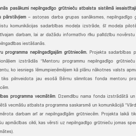
anās pasākumi nepilngadīgo grūtnieču atbalsta sistēmā iesaistītaj
u pārstāvjiem
– astoņas darba grupas sanāksmes, nepilngadīgo g
listu komunikācijas sadarbības modeļa izstrāde, šī modeļa pilo
tīvajam darbam, lai ar dažādu informatīvo rīku palīdzību novērstu
pilngadības iestāšanās.
u programma nepilngadīgajām grūtniecēm.
Projekta sadarbības p
ionāļiem izstrādās “Mentoru programmu nepilngadīgo grūtnieču 
ntu, ko iesniegs lēmumpieņēmējiem kā plānu nākotnes valsts apm
tiks pilnveidota jau esošā Bērnu slimnīcas fonda mentoru pr
ecēm.
ības programma vecmātēm
. Dzemdību nama fonda izstrādātā un 
tētā vecmāšu atbalsta programma saskarsmē un komunikācijā “Vārda
mērota darbam arī ar nepilngadīgām grūtniecēm. Projekta laikā tiks
u apmācības cikli, kas vērsti uz nepilngadīgo grūtnieču jomas spe
mātes).