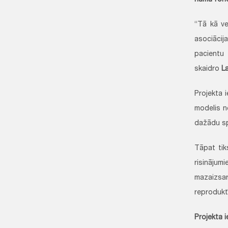
nama fon
“Tā kā ve
asociācij
pacientu 
skaidro
L
Projekta 
modelis n
dažādu sp
Tāpat tik
risinājum
mazaizsarg
reprodukt
Projekta i