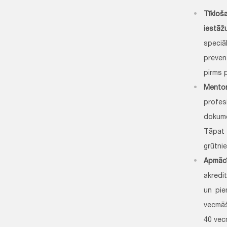
Tīkloš
iestāž
speciā
preven
pirms 
Mentor
profes
dokume
Tāpat 
grūtni
Apmāc
akredi
un pie
vecmāš
40 vec