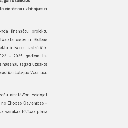
šus, gan dzemdību
lsta sistēmas uzlabojumus
onda finansētu projektu
tbalsta sistēmu: Rīcības
ekta ietvaros izstrādāts
022. – 2025. gadiem. Lai
sināšanai, tagad uzsākts
iedrību Latvijas Vecmāšu
ešu aizstāvība, veidojot
s no Eiropas Savienības –
os vairākas Rīcības plānā