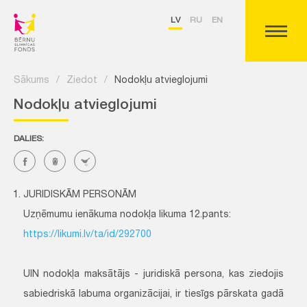
LV
RU
EN
Sākums
/
Ziedot
/
Nodokļu atvieglojumi
Nodokļu atvieglojumi
DALIES:
JURIDISKĀM PERSONĀM
Uzņēmumu ienākuma nodokļa likuma 12.pants:
https://likumi.lv/ta/id/292700
UIN nodokļa maksātājs - juridiskā persona, kas ziedojis
sabiedriskā labuma organizācijai, ir tiesīgs pārskata gadā