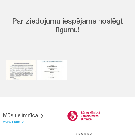
Par ziedojumu iespējams noslēgt
līgumu!
Mūsu slimnīca
www.bkus.lv