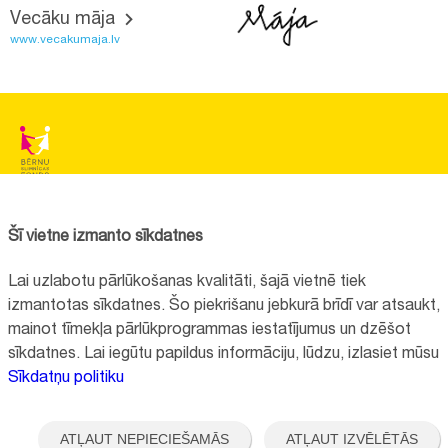
Vecāku māja
www.vecakumaja.lv
BĒRNU SLIMNĪCAS FONDS
Reģistrācijas nr.:
40008057120
Šī vietne izmanto sīkdatnes
Adrese:
Vienības gatve 45, Rīga, LV1004, Latvija
Lai uzlabotu pārlūkošanas kvalitāti, šajā vietnē tiek
+371 67064475
izmantotas sīkdatnes. Šo piekrišanu jebkurā brīdī var atsaukt,
mainot tīmekļa pārlūkprogrammas iestatījumus un dzēšot
sīkdatnes. Lai iegūtu papildus informāciju, lūdzu, izlasiet mūsu
Visi kontakti
Sīkdatņu politiku
Vietnes funkcionalitāte uzlabota EEZ un Norvēģijas grantu programmas
"Aktīvo iedzīvotāju fonds" finansētā projekta "
Bērnu slimnīcas fonda
ATĻAUT NEPIECIEŠAMĀS
ATĻAUT IZVĒLĒTĀS