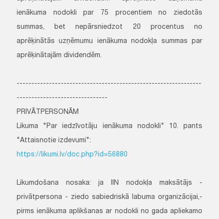
ienākuma nodokli par 75 procentiem no ziedotās
summas, bet nepārsniedzot 20 procentus no
aprēķinātās uzņēmumu ienākuma nodokļa summas par
aprēķinātajām dividendēm.
---------------------------------------------------------------
-------------------------------
PRIVĀTPERSONĀM
Likuma "Par iedzīvotāju ienākuma nodokli" 10. pants
"Attaisnotie izdevumi":
https://likumi.lv/doc.php?id=56880
Likumdošana nosaka: ja IIN nodokļa maksātājs -
privātpersona - ziedo sabiedriskā labuma organizācijai,-
pirms ienākuma aplikšanas ar nodokli no gada apliekamo