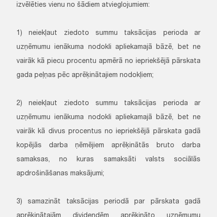
izvēlēties vienu no šādiem atvieglojumiem:
1) neiekļaut ziedoto summu taksācijas perioda ar
uzņēmumu ienākuma nodokli apliekamajā bāzē, bet ne
vairāk kā piecu procentu apmērā no iepriekšējā pārskata
gada peļņas pēc aprēķinātajiem nodokļiem;
2) neiekļaut ziedoto summu taksācijas perioda ar
uzņēmumu ienākuma nodokli apliekamajā bāzē, bet ne
vairāk kā divus procentus no iepriekšējā pārskata gadā
kopējās darba ņēmējiem aprēķinātās bruto darba
samaksas, no kuras samaksāti valsts sociālās
apdrošināšanas maksājumi;
3) samazināt taksācijas periodā par pārskata gadā
aprēķinātajām dividendēm aprēķināto uzņēmumu