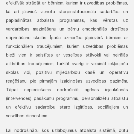
efektīvāk strādāt ar bērniem, kuriem ir uzvedības problēmas,
kā arī jāievieš vienota starpinstitucionāla sadarbība un
paplašinātas atbalsta programmas, kas vērstas uz
vardarbības mazināšanu un bērnu emocionālās drošības
stiprināšanu skolās. Īpaša uzmanība jāpievērš bērniem ar
funkcionāliem traucējumiem, kuriem uzvedības problēmas
bieži vien ir saistītas ar veselības stāvokli vai neirālās
attīstības traucējumiem, turklāt svarīgi ir veicināt iekļaujošu
skolas vidi, pozitīvu mijiedarbību klasē un operatīvu
reaģēšanu pie pirmajām izaicinošas uzvedības pazīmēm.
Tāpat nepieciešams nodrošināt agrīnas iejaukšanās
(intervences) pasākumu programmu, personalizētu atbalstu
un efektīvu sadarbību starp izglītības, sociālajiem un
veselības dienestiem.
Lai nodrošinātu šos uzlabojumus atbalsta sistēmā, būtu