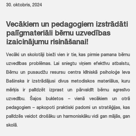
30. oktobris, 2024
Vecākiem un pedagogiem izstrādāti
palīgmateriāli bērnu uzvedības
izaicinājumu risināšanai!
Vecāki un skolotāji bieži vien ir tie, kas pirmie pamana bērnu
uzvedības problēmas. Lai sniegtu viņiem efektīvu atbalstu,
Bērnu un pusaudžu resursu centra klīniskā psiholoģe Ieva
Bašinska ir izstrādājusi divus metodiskos materiālus, kuru
mērķis ir palīdzēt izprast un pārvaldīt bērnu agresīvo
uzvedību. Šajos bukletos – vienā vecākiem un otrā
pedagogiem – apkopoti praktiski padomi un stratēģijas, kas
palīdzēs veidot drošāku un harmoniskāku vidi gan mājās, gan
skolā.