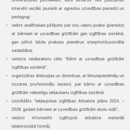
Universitātes pētniekiem, kura ietvaros tiks padziļināti
intervēti vecāki, jaunieši ar agresīvu uzvedības pieredzi un
pedagogi;
veikts analītiskais pētījums par citu valstu praksi (pieredzi)
ar bērniem ar uzvedības grūtībām gan izglītības sistēmā,
gan pētot labās prakses piemērus starpinstitucionālai
sadarbībai;
veidots raidierakstu cikls “Bērni ar uzvedības grūtībām
izglītības sistēmā”;
organizētas diskusijas un domnīcas, ar lēmumpieņēmēju un
nozares profesionāļu iesaisti, par bērnu ar uzvedības
grūtībām veiksmīgu iekļaušanu izglītības sistēmā;
izstrādāts “Iekļaujošas izglītības Atbalsta plāns 2024. –
2028. gadam bērniem ar uzvedības grūtībām skolu vidē”;
veidoti informatīvi izglītojoši atbalsta materiāli
(elektroniskā formā);