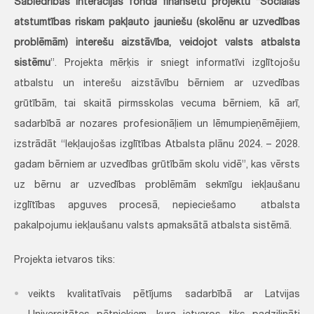
Sabiedrības interācijas fonda finansētu projektu “Sociālās
atstumtības riskam pakļauto jauniešu (skolēnu ar uzvedības
problēmām) interešu aizstāvība, veidojot valsts atbalsta
sistēmu
”. Projekta mērķis ir sniegt informatīvi izglītojošu
atbalstu un interešu aizstāvību bērniem ar uzvedības
grūtībām, tai skaitā pirmsskolas vecuma bērniem, kā arī,
sadarbībā ar nozares profesionāļiem un lēmumpieņēmējiem,
izstrādāt “Iekļaujošas izglītības Atbalsta plānu 2024. – 2028.
gadam bērniem ar uzvedības grūtībām skolu vidē”, kas vērsts
uz bērnu ar uzvedības problēmām sekmīgu iekļaušanu
izglītības apguves procesā, nepieciešamo atbalsta
pakalpojumu iekļaušanu valsts apmaksātā atbalsta sistēmā.
Projekta ietvaros tiks:
veikts kvalitatīvais pētījums sadarbībā ar Latvijas