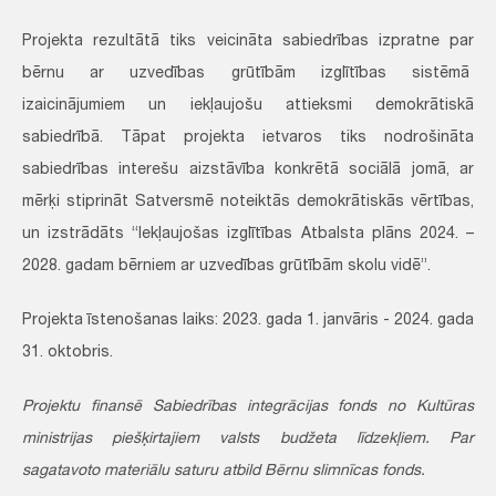
Projekta rezultātā tiks veicināta sabiedrības izpratne par
bērnu ar uzvedības grūtībām izglītības sistēmā
izaicinājumiem un iekļaujošu attieksmi demokrātiskā
sabiedrībā. Tāpat projekta ietvaros tiks nodrošināta
sabiedrības interešu aizstāvība konkrētā sociālā jomā, ar
mērķi stiprināt Satversmē noteiktās demokrātiskās vērtības,
un izstrādāts “Iekļaujošas izglītības Atbalsta plāns 2024. –
2028. gadam bērniem ar uzvedības grūtībām skolu vidē”.
Projekta īstenošanas laiks: 2023. gada 1. janvāris - 2024. gada
31. oktobris.
Projektu finansē Sabiedrības integrācijas fonds no Kultūras
ministrijas piešķirtajiem valsts budžeta līdzekļiem. Par
sagatavoto materiālu saturu atbild Bērnu slimnīcas fonds.