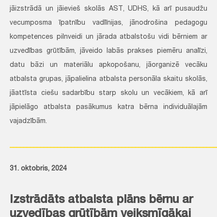
jāizstrādā un jāievieš skolās AST, UDHS, kā arī pusaudžu
vecumposma īpatnību vadlīnijas, jānodrošina pedagogu
kompetences pilnveidi un jārada atbalstošu vidi bērniem ar
uzvedības grūtībām, jāveido labās prakses piemēru analīzi,
datu bāzi un materiālu apkopošanu, jāorganizē vecāku
atbalsta grupas, jāpalielina atbalsta personāla skaitu skolās,
jāattīsta ciešu sadarbību starp skolu un vecākiem, kā arī
jāpielāgo atbalsta pasākumus katra bērna individuālajām
vajadzībām.
_____________________________________________________________
31. oktobris, 2024
Izstrādāts atbalsta plāns bērnu ar
uzvedības grūtībām veiksmīgākai