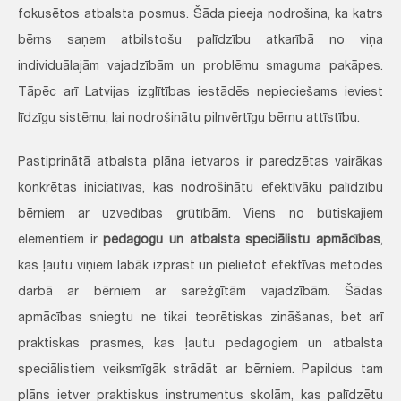
fokusētos atbalsta posmus. Šāda pieeja nodrošina, ka katrs
bērns saņem atbilstošu palīdzību atkarībā no viņa
individuālajām vajadzībām un problēmu smaguma pakāpes.
Tāpēc arī Latvijas izglītības iestādēs nepieciešams ieviest
līdzīgu sistēmu, lai nodrošinātu pilnvērtīgu bērnu attīstību.
Pastiprinātā atbalsta plāna ietvaros ir paredzētas vairākas
konkrētas iniciatīvas, kas nodrošinātu efektīvāku palīdzību
bērniem ar uzvedības grūtībām. Viens no būtiskajiem
elementiem ir
pedagogu un atbalsta speciālistu apmācības
,
kas ļautu viņiem labāk izprast un pielietot efektīvas metodes
darbā ar bērniem ar sarežģītām vajadzībām. Šādas
apmācības sniegtu ne tikai teorētiskas zināšanas, bet arī
praktiskas prasmes, kas ļautu pedagogiem un atbalsta
speciālistiem veiksmīgāk strādāt ar bērniem. Papildus tam
plāns ietver praktiskus instrumentus skolām, kas palīdzētu