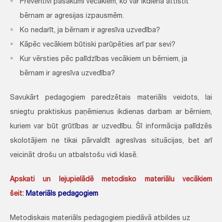
Preventīvi pasākumi vecākiem, ko var ikdienā attīstīt
bērnam ar agresijas izpausmēm.
Ko nedarīt, ja bērnam ir agresīva uzvedība?
Kāpēc vecākiem būtiski parūpēties arī par sevi?
Kur vērsties pēc palīdzības vecākiem un bērniem, ja
bērnam ir agresīva uzvedība?
Savukārt pedagogiem paredzētais materiāls veidots, lai
sniegtu praktiskus paņēmienus ikdienas darbam ar bērniem,
kuriem var būt grūtības ar uzvedību. Šī informācija palīdzēs
skolotājiem ne tikai pārvaldīt agresīvas situācijas, bet arī
veicināt drošu un atbalstošu vidi klasē.
Apskati un lejupielādē metodisko materiālu vecākiem
šeit:
Materiāls pedagogiem
Metodiskais materiāls pedagogiem piedāvā atbildes uz