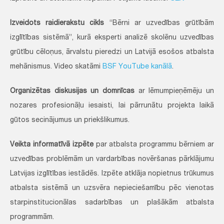
Izveidots raidierakstu cikls
“Bērni ar uzvedības grūtībām
izglītības sistēmā”, kurā eksperti analizē skolēnu uzvedības
grūtību cēloņus, ārvalstu pieredzi un Latvijā esošos atbalsta
mehānismus. Video skatāmi
BSF YouTube kanālā
.
Organizētas diskusijas un domnīcas
ar lēmumpieņēmēju un
nozares profesionāļu iesaisti, lai pārrunātu projekta laikā
gūtos secinājumus un priekšlikumus.
Veikta informatīvā izpēte
par atbalsta programmu bērniem ar
uzvedības problēmām un vardarbības novēršanas pārklājumu
Latvijas izglītības iestādēs. Izpēte atklāja nopietnus trūkumus
atbalsta sistēmā un uzsvēra nepieciešamību pēc vienotas
starpinstitucionālas sadarbības un plašākām atbalsta
programmām.