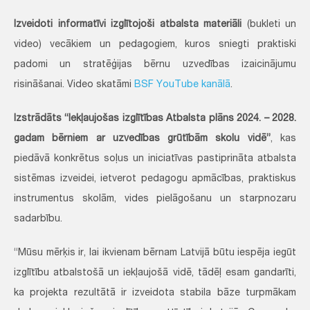
Izveidoti informatīvi izglītojoši atbalsta materiāli
(bukleti un
video) vecākiem un pedagogiem, kuros sniegti praktiski
padomi un stratēģijas bērnu uzvedības izaicinājumu
risināšanai. Video skatāmi
BSF YouTube kanālā
.
Izstrādāts “Iekļaujošas izglītības Atbalsta plāns 2024. – 2028.
gadam bērniem ar uzvedības grūtībām skolu vidē”
, kas
piedāvā konkrētus soļus un iniciatīvas pastiprināta atbalsta
sistēmas izveidei, ietverot pedagogu apmācības, praktiskus
instrumentus skolām, vides pielāgošanu un starpnozaru
sadarbību.
“Mūsu mērķis ir, lai ikvienam bērnam Latvijā būtu iespēja iegūt
izglītību atbalstošā un iekļaujošā vidē, tādēļ esam gandarīti,
ka projekta rezultātā ir izveidota stabila bāze turpmākam