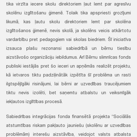
tika virzīta iecere skolu direktoriem ļaut lemt par agresīvu
skolēnu izglītošanu ģimenē. Tolaik tika apspriesti grozījumi
likumā, kas ļautu skolu direktoriem lemt par skolēna
izglītošanos ģimenē, nevis skolā, ja skolēns veicis atkārtotu
vardarbību pret pedagogiem vai skolas biedriem. Šī iniciatīva
izsauca plašu rezonansi sabiedrībā un bērnu tiesību
aizstāvošo organizāciju iebildumus. Arī Bērnu slimnīcas fonds
publiski iestājās pret šo ieceri un apņēmās realizēt projektu,
kā ietvaros tiktu padziļinātāk izpētīta šī problēma un rasti
ilgtspējīgāki risinājumi, lai bērni ar uzvedības traucējumiem
tiktu nevis izolēti, bet saņemtu atbalstu un veiksmīgāk
iekļautos izglītības procesā.
Sabiedrības integrācijas fonda finansētā projekta “Sociālās
atstumtības riskam pakļauto jauniešu (skolēnu ar uzvedības
problēmām) interešu aizstāvība, veidojot valsts atbalsta