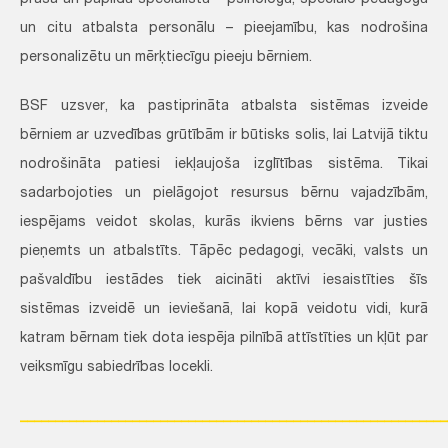
prasa arī papildu speciālistu – psihologu, speciālo pedagogu
un citu atbalsta personālu – pieejamību, kas nodrošina
personalizētu un mērķtiecīgu pieeju bērniem.
BSF uzsver, ka pastiprināta atbalsta sistēmas izveide
bērniem ar uzvedības grūtībām ir būtisks solis, lai Latvijā tiktu
nodrošināta patiesi iekļaujoša izglītības sistēma. Tikai
sadarbojoties un pielāgojot resursus bērnu vajadzībām,
iespējams veidot skolas, kurās ikviens bērns var justies
pieņemts un atbalstīts. Tāpēc pedagogi, vecāki, valsts un
pašvaldību iestādes tiek aicināti aktīvi iesaistīties šīs
sistēmas izveidē un ieviešanā, lai kopā veidotu vidi, kurā
katram bērnam tiek dota iespēja pilnībā attīstīties un kļūt par
veiksmīgu sabiedrības locekli.
_____________________________________________________________