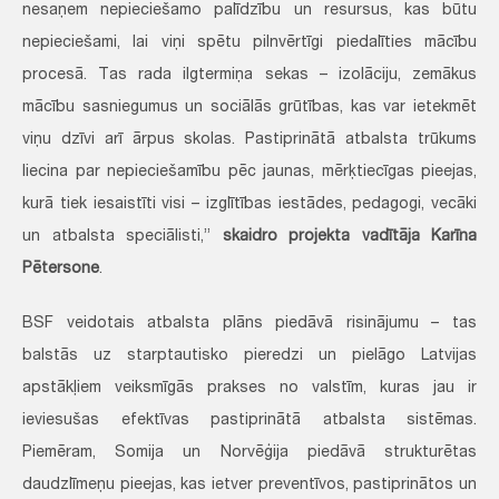
nesaņem nepieciešamo palīdzību un resursus, kas būtu
nepieciešami, lai viņi spētu pilnvērtīgi piedalīties mācību
procesā. Tas rada ilgtermiņa sekas – izolāciju, zemākus
mācību sasniegumus un sociālās grūtības, kas var ietekmēt
viņu dzīvi arī ārpus skolas. Pastiprinātā atbalsta trūkums
liecina par nepieciešamību pēc jaunas, mērķtiecīgas pieejas,
kurā tiek iesaistīti visi – izglītības iestādes, pedagogi, vecāki
un atbalsta speciālisti,”
skaidro projekta vadītāja Karīna
Pētersone
.
BSF veidotais atbalsta plāns piedāvā risinājumu – tas
balstās uz starptautisko pieredzi un pielāgo Latvijas
apstākļiem veiksmīgās prakses no valstīm, kuras jau ir
ieviesušas efektīvas pastiprinātā atbalsta sistēmas.
Piemēram, Somija un Norvēģija piedāvā strukturētas
daudzlīmeņu pieejas, kas ietver preventīvos, pastiprinātos un