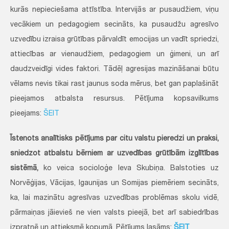
kurās nepieciešama attīstība. Intervijās ar pusaudžiem, viņu
vecākiem un pedagogiem secināts, ka pusaudžu agresīvo
uzvedību izraisa grūtības pārvaldīt emocijas un vadīt spriedzi,
attiecības ar vienaudžiem, pedagogiem un ģimeni, un arī
daudzveidīgi vides faktori. Tādēļ agresijas mazināšanai būtu
vēlams nevis tikai rast jaunus soda mērus, bet gan paplašināt
pieejamos atbalsta resursus. Pētījuma kopsavilkums
pieejams:
ŠEIT
Īstenots analītisks pētījums par citu valstu pieredzi un praksi,
sniedzot atbalstu bērniem ar uzvedības grūtībām izglītības
sistēmā,
ko veica socioloģe Ieva Skubiņa. Balstoties uz
Norvēģijas, Vācijas, Igaunijas un Somijas piemēriem secināts,
ka, lai mazinātu agresīvas uzvedības problēmas skolu vidē,
pārmaiņas jāievieš ne vien valsts pieejā, bet arī sabiedrības
izpratnē un attieksmē kopumā. Pētījums lasāms:
ŠEIT