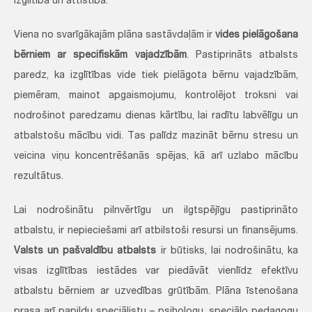
izglītībā un attīstībā.
Viena no svarīgākajām plāna sastāvdaļām ir
vides pielāgošana
bērniem ar specifiskām vajadzībām
. Pastiprināts atbalsts
paredz, ka izglītības vide tiek pielāgota bērnu vajadzībām,
piemēram, mainot apgaismojumu, kontrolējot troksni vai
nodrošinot paredzamu dienas kārtību, lai radītu labvēlīgu un
atbalstošu mācību vidi. Tas palīdz mazināt bērnu stresu un
veicina viņu koncentrēšanās spējas, kā arī uzlabo mācību
rezultātus.
Lai nodrošinātu pilnvērtīgu un ilgtspējīgu pastiprināto
atbalstu, ir nepieciešami arī atbilstoši resursi un finansējums.
Valsts un pašvaldību atbalsts
ir būtisks, lai nodrošinātu, ka
visas izglītības iestādes var piedāvāt vienlīdz efektīvu
atbalstu bērniem ar uzvedības grūtībām. Plāna īstenošana