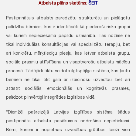
Atbalsta plāns skatāms:
ŠEIT
Pastiprinātais atbalsts paredzētu strukturētu un pielāgotu
palīdzību bērniem, kuri ir identificēti kā piederoši riska grupai
vai kuriem nepieciešama papildu uzmanība. Tas nozīmē ne
tikai individuālas konsultācijas vai specializētu terapiju, bet
arī konkrētu, mērķtiecīgu pieeju, kas ietver atbalsta grupu,
sociālo prasmju attīstīšanu un visaptverošu atbalstu mācību
procesā. Tādējādi tiktu veidota ilgtspējīga sistēma, kas ļautu
bērniem ne tikai tikt galā ar izaicinošu uzvedību, bet arī
attīstīt sociālās, emocionālās un kognitīvās prasmes,
palīdzot pilnvērtīgi integrēties izglītības vidē.
“Diemžēl pašreizējā Latvijas izglītības sistēma šādus
pastiprināta atbalsta pasākumus nodrošina nepietiekami.
Bērni, kuriem ir nopietnas uzvedības grūtības, bieži vien