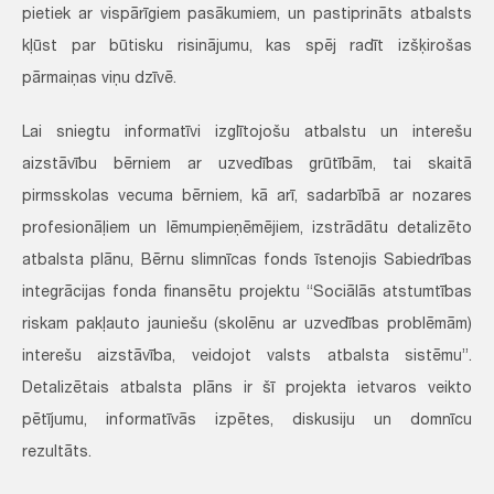
pietiek ar vispārīgiem pasākumiem, un pastiprināts atbalsts
kļūst par būtisku risinājumu, kas spēj radīt izšķirošas
pārmaiņas viņu dzīvē.
Lai sniegtu informatīvi izglītojošu atbalstu un interešu
aizstāvību bērniem ar uzvedības grūtībām, tai skaitā
pirmsskolas vecuma bērniem, kā arī, sadarbībā ar nozares
profesionāļiem un lēmumpieņēmējiem, izstrādātu detalizēto
atbalsta plānu, Bērnu slimnīcas fonds īstenojis Sabiedrības
integrācijas fonda finansētu projektu “Sociālās atstumtības
riskam pakļauto jauniešu (skolēnu ar uzvedības problēmām)
interešu aizstāvība, veidojot valsts atbalsta sistēmu”.
Detalizētais atbalsta plāns ir šī projekta ietvaros veikto
pētījumu, informatīvās izpētes, diskusiju un domnīcu
rezultāts.