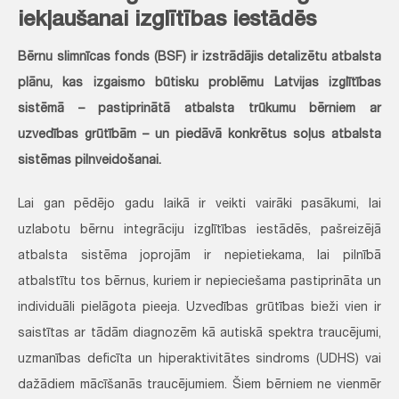
iekļaušanai izglītības iestādēs
Bērnu slimnīcas fonds (BSF) ir izstrādājis detalizētu atbalsta
plānu, kas izgaismo būtisku problēmu Latvijas izglītības
sistēmā – pastiprinātā atbalsta trūkumu bērniem ar
uzvedības grūtībām – un piedāvā konkrētus soļus atbalsta
sistēmas pilnveidošanai.
Lai gan pēdējo gadu laikā ir veikti vairāki pasākumi, lai
uzlabotu bērnu integrāciju izglītības iestādēs, pašreizējā
atbalsta sistēma joprojām ir nepietiekama, lai pilnībā
atbalstītu tos bērnus, kuriem ir nepieciešama pastiprināta un
individuāli pielāgota pieeja. Uzvedības grūtības bieži vien ir
saistītas ar tādām diagnozēm kā autiskā spektra traucējumi,
uzmanības deficīta un hiperaktivitātes sindroms (UDHS) vai
dažādiem mācīšanās traucējumiem. Šiem bērniem ne vienmēr