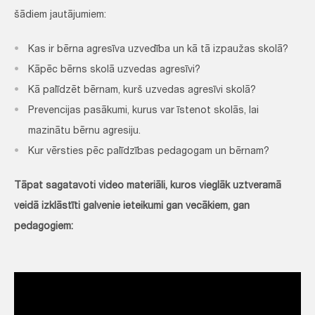
šādiem jautājumiem:
Kas ir bērna agresīva uzvedība un kā tā izpaužas skolā?
Kāpēc bērns skolā uzvedas agresīvi?
Kā palīdzēt bērnam, kurš uzvedas agresīvi skolā?
Prevencijas pasākumi, kurus var īstenot skolās, lai
mazinātu bērnu agresiju.
Kur vērsties pēc palīdzības pedagogam un bērnam?
Tāpat sagatavoti video materiāli, kuros vieglāk uztveramā
veidā izklāstīti galvenie ieteikumi gan vecākiem, gan
pedagogiem: