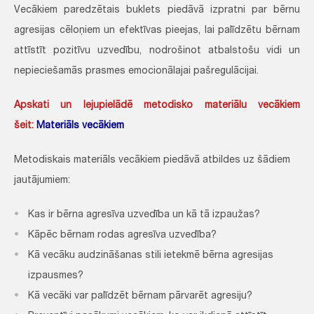
Vecākiem paredzētais buklets piedāvā izpratni par bērnu
agresijas cēloņiem un efektīvas pieejas, lai palīdzētu bērnam
attīstīt pozitīvu uzvedību, nodrošinot atbalstošu vidi un
nepieciešamās prasmes emocionālajai pašregulācijai.
Apskati un lejupielādē metodisko materiālu vecākiem
šeit:
Materiāls vecākiem
Metodiskais materiāls vecākiem piedāvā atbildes uz šādiem
jautājumiem:
Kas ir bērna agresīva uzvedība un kā tā izpaužas?
Kāpēc bērnam rodas agresīva uzvedība?
Kā vecāku audzināšanas stili ietekmē bērna agresijas
izpausmes?
Kā vecāki var palīdzēt bērnam pārvarēt agresiju?