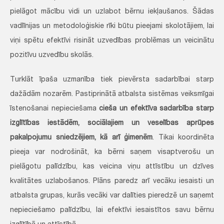
pielāgot mācību vidi un uzlabot bērnu iekļaušanos. Šādas
vadlīnijas un metodoloģiskie rīki būtu pieejami skolotājiem, lai
viņi spētu efektīvi risināt uzvedības problēmas un veicinātu
pozitīvu uzvedību skolās.
Turklāt īpaša uzmanība tiek pievērsta sadarbībai starp
dažādām nozarēm. Pastiprinātā atbalsta sistēmas veiksmīgai
īstenošanai nepieciešama
cieša un efektīva sadarbība starp
izglītības iestādēm, sociālajiem un veselības aprūpes
pakalpojumu sniedzējiem, kā arī ģimenēm
. Tikai koordinēta
pieeja var nodrošināt, ka bērni saņem visaptverošu un
pielāgotu palīdzību, kas veicina viņu attīstību un dzīves
kvalitātes uzlabošanos. Plāns paredz arī vecāku iesaisti un
atbalsta grupas, kurās vecāki var dalīties pieredzē un saņemt
nepieciešamo palīdzību, lai efektīvi iesaistītos savu bērnu