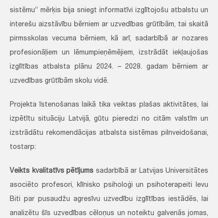
sistēmu” mērķis bija sniegt informatīvi izglītojošu atbalstu un
interešu aizstāvību bērniem ar uzvedības grūtībām, tai skaitā
pirmsskolas vecuma bērniem, kā arī, sadarbībā ar nozares
profesionāļiem un lēmumpieņēmējiem, izstrādāt iekļaujošas
izglītības atbalsta plānu 2024. – 2028. gadam bērniem ar
uzvedības grūtībām skolu vidē.
Projekta īstenošanas laikā tika veiktas plašas aktivitātes, lai
izpētītu situāciju Latvijā, gūtu pieredzi no citām valstīm un
izstrādātu rekomendācijas atbalsta sistēmas pilnveidošanai,
tostarp:
Veikts kvalitatīvs pētījums
sadarbībā ar Latvijas Universitātes
asociēto profesori, klīnisko psiholoģi un psihoterapeiti Ievu
Biti par pusaudžu agresīvu uzvedību izglītības iestādēs, lai
analizētu šīs uzvedības cēloņus un noteiktu galvenās jomas,