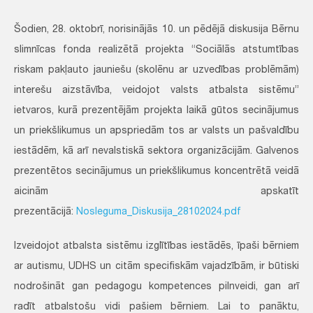
Šodien, 28. oktobrī, norisinājās 10. un pēdējā diskusija Bērnu
slimnīcas fonda realizētā projekta “Sociālās atstumtības
riskam pakļauto jauniešu (skolēnu ar uzvedības problēmām)
interešu aizstāvība, veidojot valsts atbalsta sistēmu”
ietvaros, kurā prezentējām projekta laikā gūtos secinājumus
un priekšlikumus un apspriedām tos ar valsts un pašvaldību
iestādēm, kā arī nevalstiskā sektora organizācijām. Galvenos
prezentētos secinājumus un priekšlikumus koncentrētā veidā
aicinām apskatīt
prezentācijā:
Nosleguma_Diskusija_28102024.pdf
Izveidojot atbalsta sistēmu izglītības iestādēs, īpaši bērniem
ar autismu, UDHS un citām specifiskām vajadzībām, ir būtiski
nodrošināt gan pedagogu kompetences pilnveidi, gan arī
radīt atbalstošu vidi pašiem bērniem. Lai to panāktu,