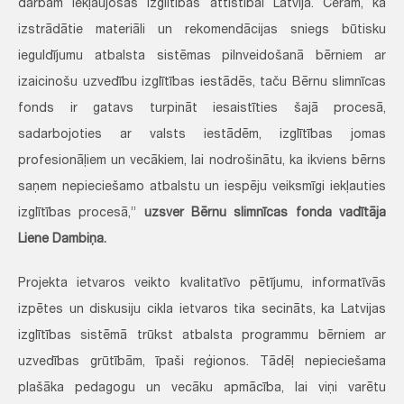
darbam iekļaujošas izglītības attīstībai Latvijā. Ceram, ka
izstrādātie materiāli un rekomendācijas sniegs būtisku
ieguldījumu atbalsta sistēmas pilnveidošanā bērniem ar
izaicinošu uzvedību izglītības iestādēs, taču Bērnu slimnīcas
fonds ir gatavs turpināt iesaistīties šajā procesā,
sadarbojoties ar valsts iestādēm, izglītības jomas
profesionāļiem un vecākiem, lai nodrošinātu, ka ikviens bērns
saņem nepieciešamo atbalstu un iespēju veiksmīgi iekļauties
izglītības procesā,”
uzsver Bērnu slimnīcas fonda vadītāja
Liene Dambiņa.
Projekta ietvaros veikto kvalitatīvo pētījumu, informatīvās
izpētes un diskusiju cikla ietvaros tika secināts, ka Latvijas
izglītības sistēmā trūkst atbalsta programmu bērniem ar
uzvedības grūtībām, īpaši reģionos. Tādēļ nepieciešama
plašāka pedagogu un vecāku apmācība, lai viņi varētu