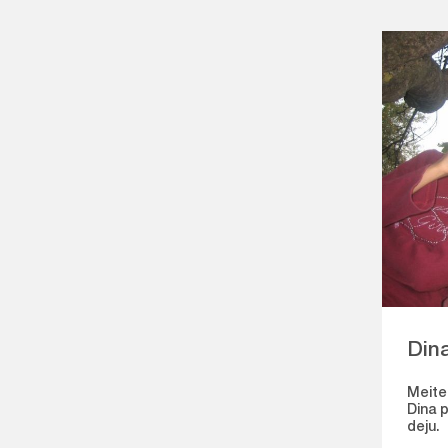
Din
Meite
Dina p
deju.