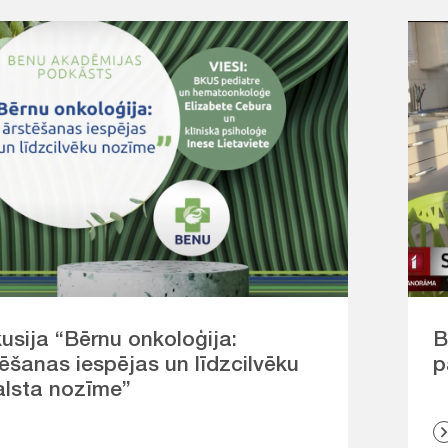
usija “Bērnu onkoloģija:
B
ēšanas iespējas un līdzcilvēku
p
alsta nozīme”