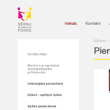
Veikals
Kontakti
Sākums
Pier
Vecāku māja
Mentoru programma
nepilngadīgajām
grūtniecēm
Onkoloģijas pacientiem
Dzīvot – spītējot dzīvei
Spēks jaunai dienai