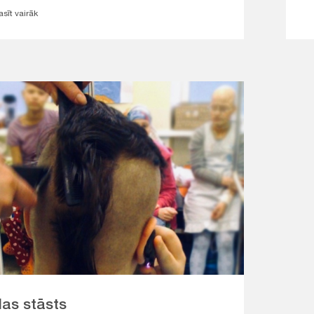
asīt vairāk
las stāsts