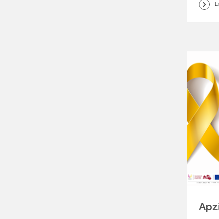
L
Apzi