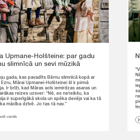
a Upmane-Holšteine: par gadu
N
nu slimnīcā un sevi mūzikā
"V
Ni
eju gada, kas pavadīts Bērnu slimnīcā kopā ar
mū
 Ezru, Mārai Upmanei-Holšteinei šī ir pirmā
ie
ija. Ir brīži, kad Māras acīs iemirdzas asaras un
sa
airākas reizes uzsver: “Nē, es neteikšu, ka
ra
ija ir superīgākā skola un spēka devējs vai ka tā
pi
liska mācība dzīvē. Jo tas tā nav.”
le
asīt vairāk