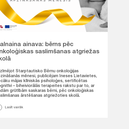
alnaina ainava: bērns pēc
nkoloģiskas saslimšanas atgriežas
kolā
zīmējot Starptautisko Bērnu onkoloģijas
zināšanās mēnesi, publicējam Ineses Lietavietes,
cāku mājas klīniskās psiholoģes, sertificētas
gnitīvi – biheiviorālās terapeites rakstu par to, ar
dām grūtībām saskaras bērni, pēc onkoloģiskas
slimšanas ārstēšanas atgriežoties skolā.
Lasīt vairāk