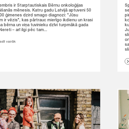
mbris ir Starptautiskais Bērnu onkoloģijas
Sp
āšanās mēnesis. Katru gadu Latvijā aptuveni 50
se
100 ģimenes dzird smago diagnozi: "Jūsu
pi
 ir vēzis", kas pārtrauc mierīgo ikdienu un krasi
ko
a bērna un viņa tuvinieku dzīvi turpmākā gada
ku
Nereti – arī ilgi pēc tam...
Ju
sl
on
asīt vairāk
sa
sl