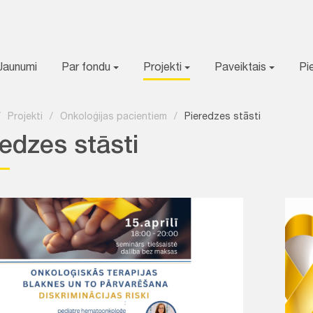
Jaunumi
Par fondu
Projekti
Paveiktais
Pi
/
Projekti
/
Onkoloģijas pacientiem
/
Pieredzes stāsti
edzes stāsti