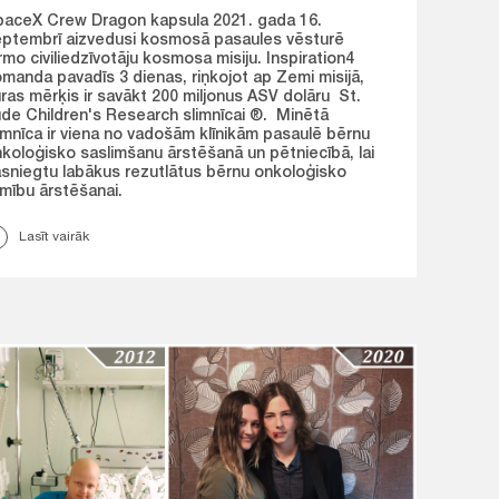
aceX Crew Dragon kapsula 2021. gada 16.
ptembrī aizvedusi kosmosā pasaules vēsturē
rmo civiliedzīvotāju kosmosa misiju. Inspiration4
manda pavadīs 3 dienas, riņkojot ap Zemi misijā,
ras mērķis ir savākt 200 miljonus ASV dolāru St.
de Children's Research slimnīcai ®. Minētā
imnīca ir viena no vadošām klīnikām pasaulē bērnu
koloģisko saslimšanu ārstēšanā un pētniecībā, lai
sniegtu labākus rezutlātus bērnu onkoloģisko
imību ārstēšanai.
Lasīt vairāk