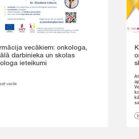
ormācija vecākiem: onkologa,
K
ālā darbinieka un skolas
o
ologa ieteikumi
s
At
ap
asīt vairāk
Ve
ko
kā
sa