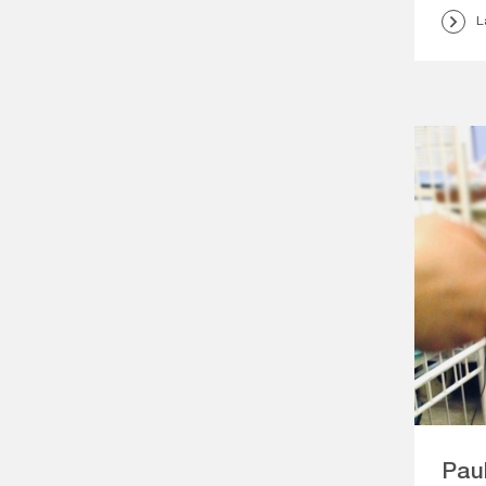
L
Pau