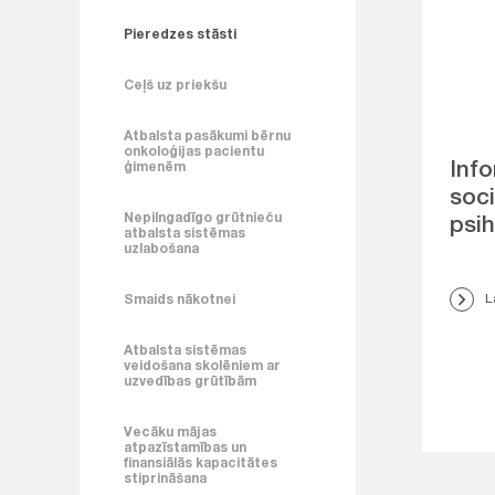
Pieredzes stāsti
Ceļš uz priekšu
Atbalsta pasākumi bērnu
onkoloģijas pacientu
Inf
ģimenēm
soci
Nepilngadīgo grūtnieču
psih
atbalsta sistēmas
uzlabošana
L
Smaids nākotnei
Atbalsta sistēmas
veidošana skolēniem ar
uzvedības grūtībām
Vecāku mājas
atpazīstamības un
finansiālās kapacitātes
stiprināšana