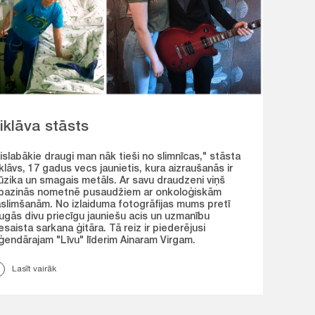
iklāva stāsts
islabākie draugi man nāk tieši no slimnīcas," stāsta
klāvs, 17 gadus vecs jaunietis, kura aizraušanās ir
zika un smagais metāls. Ar savu draudzeni viņš
pazinās nometnē pusaudžiem ar onkoloģiskām
slimšanām. No izlaiduma fotogrāfijas mums pretī
ugās divu priecīgu jauniešu acis un uzmanību
esaista sarkana ģitāra. Tā reiz ir piederējusi
ģendārajam "Līvu" līderim Ainaram Virgam.
Lasīt vairāk