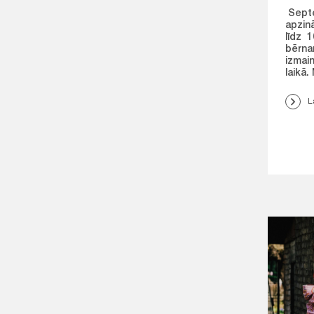
Septe
apzin
līdz 
bērnam
izmain
laikā. 
L