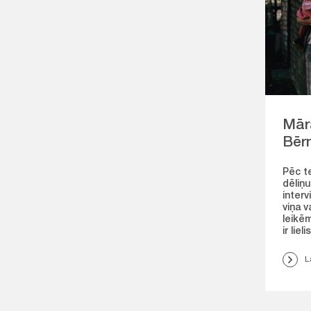
Mār
Bēr
Pēc t
dēliņu
interv
viņa v
leikēm
ir lie
L