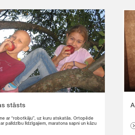
as stāsts
A
ne ar “robotkāju”, uz kuru atskatās. Ortopēde
ar palīdzību līdzīgajiem, maratona sapni un kāzu