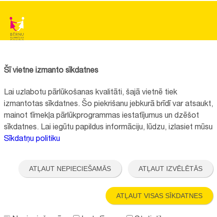
BĒRNU SLIMNĪCAS FONDS
Reģistrācijas nr.:
40008057120
Šī vietne izmanto sīkdatnes
Adrese:
Vienības gatve 45, Rīga, LV1004, Latvija
Lai uzlabotu pārlūkošanas kvalitāti, šajā vietnē tiek
+371 67064475
izmantotas sīkdatnes. Šo piekrišanu jebkurā brīdī var atsaukt,
mainot tīmekļa pārlūkprogrammas iestatījumus un dzēšot
sīkdatnes. Lai iegūtu papildus informāciju, lūdzu, izlasiet mūsu
Visi kontakti
Sīkdatņu politiku
Vietnes funkcionalitāte uzlabota EEZ un Norvēģijas grantu programmas
"Aktīvo iedzīvotāju fonds" finansētā projekta "
Bērnu slimnīcas fonda
ATĻAUT NEPIECIEŠAMĀS
ATĻAUT IZVĒLĒTĀS
ilgtspējīgas attīstības veicināšana
" ietvaros.
ATĻAUT VISAS SĪKDATNES