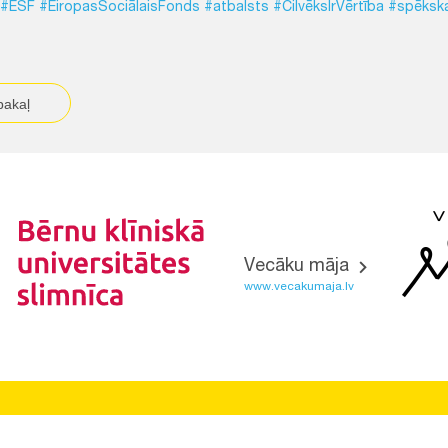
#ESF
#EiropasSociālaisFonds
#atbalsts
#CilvēksIrVērtība
#spēkska
pakaļ
Vecāku māja
www.vecakumaja.lv
Vietnes funkcionalitāte uzlabota EEZ un Norvēģijas grantu