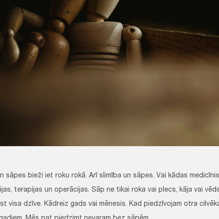
un sāpes bieži iet roku rokā. Arī slimība un sāpes. Vai kādas medicī
jas, terapijas un operācijas. Sāp ne tikai roka vai plecs, kāja vai vēd
ūst visa dzīve. Kādreiz gads vai mēnesis. Kad piedzīvojam otra cilvē
 gadiem. Mēs pat piedzimt nevaram bez sāpēm.