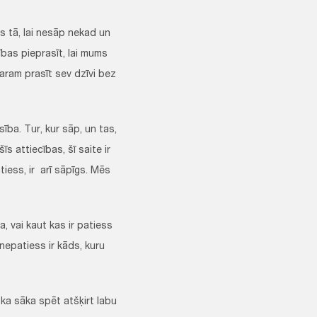
 tā, lai nesāp nekad un
bas pieprasīt, lai mums
aram prasīt sev dzīvi bez
a. Tur, kur sāp, un tas,
īs attiecības, šī saite ir
tiess, ir arī sāpīgs. Mēs
, vai kaut kas ir patiess
nepatiess ir kāds, kuru
ka sāka spēt atšķirt labu