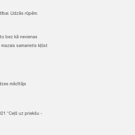
bai. Līdzās rūpēm.
 to bez kā nevienas
is mazais samarietis kļūst
dzes mācītājs
021 “Ceļš uz priekšu -