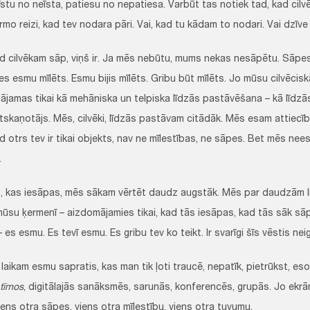
īstu no neīsta, patiesu no nepatiesa. Varbūt tas notiek tad, kad cilvē
mo reizi, kad tev nodara pāri. Vai, kad tu kādam to nodari. Vai dzīve
kam sāp, viņš ir. Ja mēs nebūtu, mums nekas nesāpētu. Sāpes v
s esmu mīlēts. Esmu bijis mīlēts. Gribu būt mīlēts. Jo mūsu cilvēcis
ājamas tikai kā mehāniska un telpiska līdzās pastāvēšana – kā līdzā
skaņotājs. Mēs, cilvēki, līdzās pastāvam citādāk. Mēs esam attiecībā
d otrs tev ir tikai objekts, nav ne mīlestības, ne sāpes. Bet mēs ne
.
iesāpas, mēs sākam vērtēt daudz augstāk. Mēs par daudzām liet
mūsu ķermenī – aizdomājamies tikai, kad tās iesāpas, kad tās sāk sāp
 es esmu. Es tevī esmu. Es gribu tev ko teikt. Ir svarīgi šīs vēstis nei
 esmu sapratis, kas man tik ļoti traucē, nepatīk, pietrūkst, eso
tīmos
, digitālajās sanāksmēs, sarunās, konferencēs, grupās. Jo ekr
ens otra sāpes, viens otra mīlestību, viens otra tuvumu.