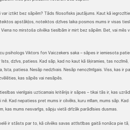
ztikt bez sāpēm? Tāds filosofisks jautājums. Kaut kā iegrozīties
teiktos apstākļos, noteiktos dzīves laika posmos mums ir visas tiesī
Viena no mirstoša cilvēka tiesībām ir mirt bez sāpēm. Bet, vai mēs v
ologs Viktors fon Vaiczekers saka – sāpes ir iemiesota patiesīb
r īsts, dzīvs, patiess. Kad sāp, kad no kaut kā šķiramies, tas nozīmē, š
va, īsta, patiesa. Nesāp nedzīvais. Nesāp nenozīmīgais. Viss, kas ir pa
zvēlēties, kas sāpēs vai nesāpēs.
 vienīgais uzticamais kritērijs ir sāpes – tikai tās ir, kas uzrāda
ai nē. Kad nepatiess pret mums ir cilvēks, kuru mīlam, mums sāp. Kad 
m, kas mums nesvarīgs, sāpju vietā drīzāk parādīsies dusmas.
 stāsts par to, kā cilvēks savas attīstības gaitā nonāca pie tā, 