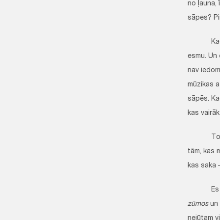
no ļauna, 
sāpes? Pir
Kad cilvē
esmu. Un e
nav iedom
mūzikas at
sāpēs. Ka
kas vairāk
To, kas 
tām, kas 
kas saka –
Es laikam
zūmos
un
nejūtam vi