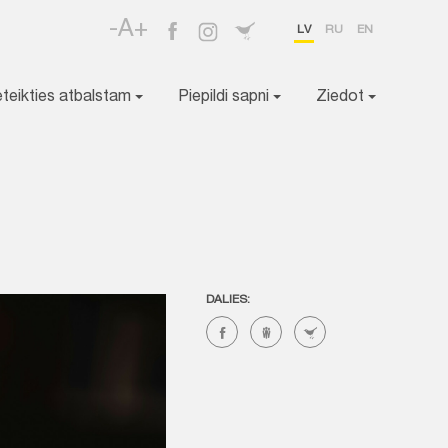
-A+
LV
RU
EN
eteikties atbalstam
Piepildi sapni
Ziedot
DALIES: