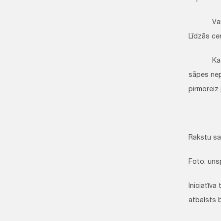
Varbūt sā
Līdzās cer
Kad mazai
sāpes nepā
pirmoreiz 
Rakstu sa
Foto: uns
Iniciatīva
atbalsts 