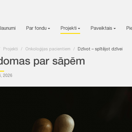
Jaunumi
Par fondu
Projekti
Paveiktais
Pi
/
Projekti
/
Onkoloģijas pacientiem
/
Dzīvot – spītējot dzīvei
domas par sāpēm
, 2026