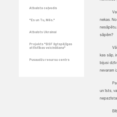
Atbalsta ceļvedis
Vai var i
nekas. No
"Es un Tu, Mēs."
nesāpētu. 
Atbalsts Ukrainai
sāpēm?
Projekts "BSF ilgtspējīgas
Vācu psih
attīstības veicināšana"
kas sāp, i
Pusaudžu resursu centrs
bijusi dzī
nevaram i
Patiesības
un īsts, v
nepazīsta
Bībelē ir