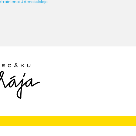
traidienai
#VecakuMaja
Seko mums: