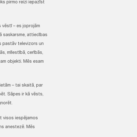
ks pirmo reizi iepazīst
ēstī – es joprojām
kā saskarsme, attiecības
s pastāv televizors un
s, mīlestībā, cerībās,
esam objekti. Mēs esam
ām – tai skaitā, par
ēt. Sāpes ir kā vēsts,
gnorēt.
t visos iespējamos
āns anestezē. Mēs