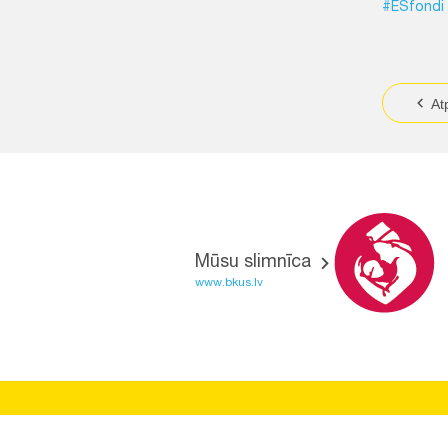
#ESfondi
At
Mūsu slimnīca
www.bkus.lv
BĒRNU SLIMNĪCAS FONDS