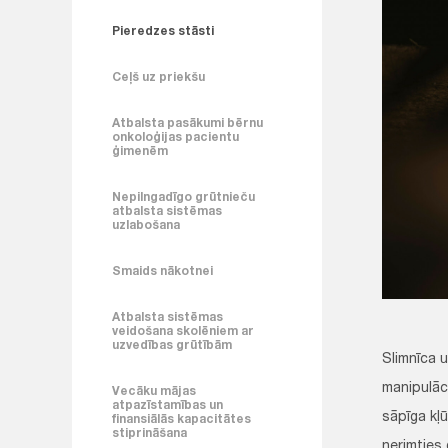
Pieredzes stāsti
Ceļš uz priekšu
Atbalsta pasākumi bērnu
onkoloģijas pacientu
ģimenēm
Nepilngadīgo grūtnieču
atbalsta sistēmas
uzlabošana
Smaids nākotnei
Atbalsta sistēmas
veidošana skolēniem ar
uzvedības grūtībām
Slimnīca 
manipulāci
Vecāku mājas
atpazīstamības un
sāpīga kļ
finansiālās kapacitātes
stiprināšana
nerimties