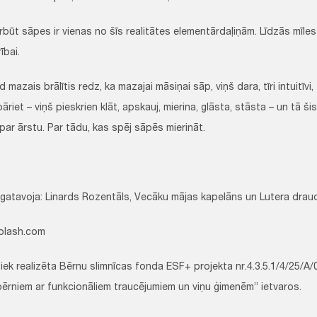
pes ir vienas no šīs realitātes elementārdaļiņām. Līdzās mīlestī
ībai.
s brālītis redz, ka mazajai māsiņai sāp, viņš dara, tīri intuitīvi,
riet – viņš pieskrien klāt, apskauj, mierina, glāsta, stāsta – un tā š
par ārstu. Par tādu, kas spēj sāpēs mierināt.
gatavoja: Linards Rozentāls, Vecāku mājas kapelāns un Lutera drau
plash.com
 tiek realizēta Bērnu slimnīcas fonda ESF+ projekta nr.4.3.5.1/4/25/A/
bērniem ar funkcionāliem traucējumiem un viņu ģimenēm” ietvaros.