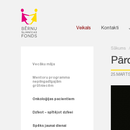
Veikals
Kontakti
Sākums
Pār
Vecāku māja
25.MARTS
Mentoru programma
nepilngadīgajām
grūtniecēm
Onkoloģijas pacientiem
Dzīvot – spītējot dzīvei
Spēks jaunai dienai