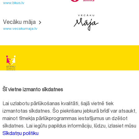
www.bkus.lv
Vecāku māja
www.vecakumaja.lv
BĒRNU SLIMNĪCAS FONDS
Reģistrācijas nr.:
40008057120
Šī vietne izmanto sīkdatnes
Adrese:
Vienības gatve 45, Rīga, LV1004, Latvija
Lai uzlabotu pārlūkošanas kvalitāti, šajā vietnē tiek
+371 67064475
izmantotas sīkdatnes. Šo piekrišanu jebkurā brīdī var atsaukt,
mainot tīmekļa pārlūkprogrammas iestatījumus un dzēšot
sīkdatnes. Lai iegūtu papildus informāciju, lūdzu, izlasiet mūsu
Visi kontakti
Sīkdatņu politiku