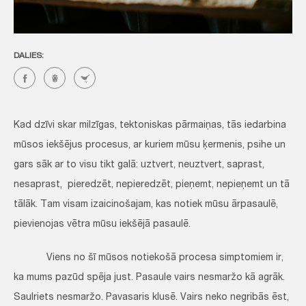
DALIES:
Kad dzīvi skar milzīgas, tektoniskas pārmaiņas, tās iedarbina
mūsos iekšējus procesus, ar kuriem mūsu ķermenis, psihe un
gars sāk ar to visu tikt galā: uztvert, neuztvert, saprast,
nesaprast, pieredzēt, nepieredzēt, pieņemt, nepieņemt un tā
tālāk. Tam visam izaicinošajam, kas notiek mūsu ārpasaulē,
pievienojas vētra mūsu iekšējā pasaulē.
Viens no šī mūsos notiekošā procesa simptomiem ir,
ka mums pazūd spēja just. Pasaule vairs nesmaržo kā agrāk.
Saulriets nesmaržo. Pavasaris klusē. Vairs neko negribās ēst,