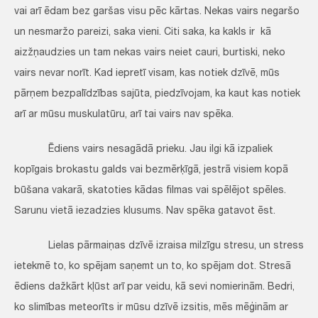
vai arī ēdam bez garšas visu pēc kārtas. Nekas vairs negaršo
un nesmaržo pareizi, saka vieni. Citi saka, ka kakls ir kā
aizžņaudzies un tam nekas vairs neiet cauri, burtiski, neko
vairs nevar norīt. Kad iepretī visam, kas notiek dzīvē, mūs
pārņem bezpalīdzības sajūta, piedzīvojam, ka kaut kas notiek
arī ar mūsu muskulatūru, arī tai vairs nav spēka.
Ēdiens vairs nesagādā prieku. Jau ilgi kā izpaliek
kopīgais brokastu galds vai bezmērķīgā, jestrā visiem kopā
būšana vakarā, skatoties kādas filmas vai spēlējot spēles.
Sarunu vietā iezadzies klusums. Nav spēka gatavot ēst.
Lielas pārmaiņas dzīvē izraisa milzīgu stresu, un stress
ietekmē to, ko spējam saņemt un to, ko spējam dot. Stresā
ēdiens dažkārt kļūst arī par veidu, kā sevi nomierinām. Bedri,
ko slimības meteorīts ir mūsu dzīvē izsitis, mēs mēģinām ar