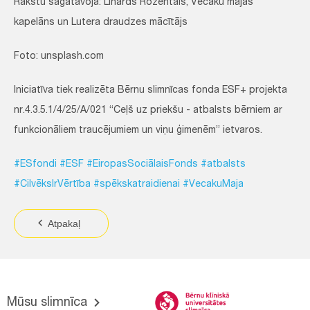
Rakstu sagatavoja: Linards Rozentāls, Vecāku mājas
kapelāns un Lutera draudzes mācītājs
Foto: unsplash.com
Iniciatīva tiek realizēta Bērnu slimnīcas fonda ESF+ projekta
nr.4.3.5.1/4/25/A/021 “Ceļš uz priekšu - atbalsts bērniem ar
funkcionāliem traucējumiem un viņu ģimenēm” ietvaros.
#ESfondi
#ESF
#EiropasSociālaisFonds
#atbalsts
#CilvēksIrVērtība
#spēkskatraidienai
#VecakuMaja
Atpakaļ
Mūsu slimnīca