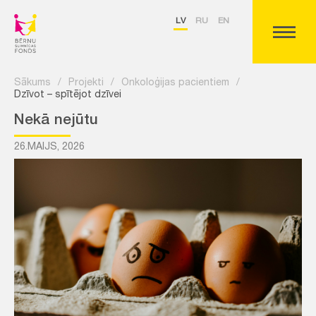
LV
RU
EN
Sākums
/
Projekti
/
Onkoloģijas pacientiem
/
Dzīvot – spītējot dzīvei
Nekā nejūtu
26.MAIJS, 2026