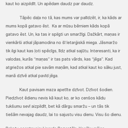
kaut ko aizpildīt. Un apēdam daudz par daudz.
Tāpēc daļa no tā, kas mums var palīdzēt, ir, ka kāds ar
mums kopā gatavo ēst. Ka ar mūsu bērniem kāds kopā
gatavo ēst. Un, ka tas ir spilgti un smaržīgi. Dažkārt, maņas ir
vienkārši atkal jāpamodina no šī letarģiskā miega. Jāsmaržo
tik ilgi kaut kas ļoti spēcīgs, līdz atkal sajūtu. Interesanti, ka ir
valodas, kurās “maņas” ir tas pats vārds, kas “jēga”. Kad
atgriežos atkal pie savām maņām, kad atkal kaut ko sāku just,
manā dzīvē atkal pavīd jēga.
Kaut pavisam maza apetīte dzīvot. Dzīvot šodien.
Piedzīvot ēdienu nevis kā kaut ko, ar ko cenšos kādu
tukšumu sevī aizpildīt, bet kā dārgu smaržu – un tās tik
tiešām nevajag daudz, lai to sajustu visu dienu. Visu šo dienu.