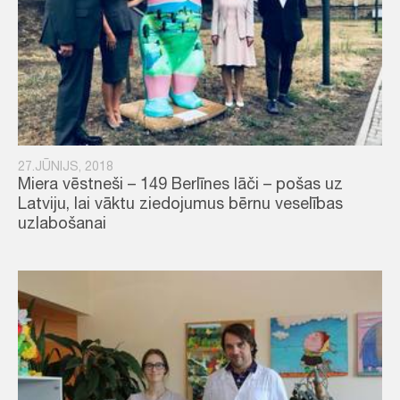
27.JŪNIJS, 2018
Miera vēstneši – 149 Berlīnes lāči – pošas uz
Latviju, lai vāktu ziedojumus bērnu veselības
uzlabošanai