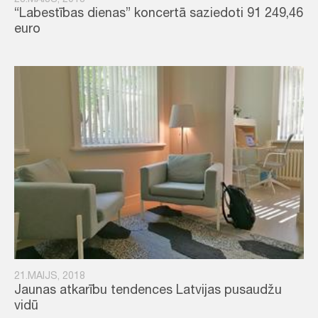
28.MAIJS, 2018
“Labestības dienas” koncertā saziedoti 91 249,46
euro
21.MAIJS, 2018
Jaunas atkarību tendences Latvijas pusaudžu
vidū