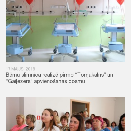
17.MAIJS, 2018
Bērnu slimnīca realizē pirmo “Torņakalns” un
“Gaiļezers” apvienošanas posmu