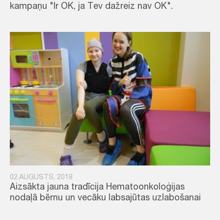
kampaņu "Ir OK, ja Tev dažreiz nav OK".
02.AUGUSTS, 2018
Aizsākta jauna tradīcija Hematoonkoloģijas
nodaļā bērnu un vecāku labsajūtas uzlabošanai