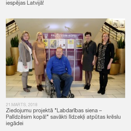
iespējas Latvijā!
21.MARTS, 2018
Ziedojumu projektā "Labdarības siena –
Palīdzēsim kopā!" savākti līdzekļi atpūtas krēslu
iegādei