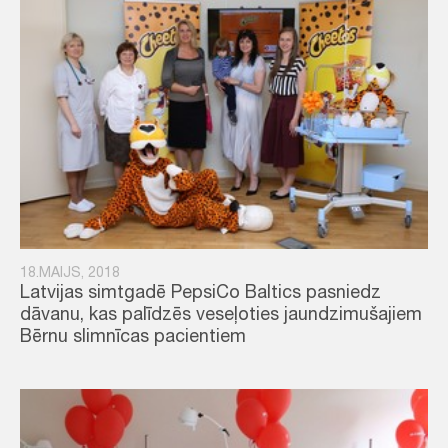
18.MAIJS, 2018
Latvijas simtgadē PepsiCo Baltics pasniedz
dāvanu, kas palīdzēs veseļoties jaundzimušajiem
Bērnu slimnīcas pacientiem