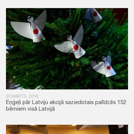
20.MARTS, 2018
Eņģeļi pār Latviju akcijā saziedotais palīdzēs 152
bērniem visā Latvijā