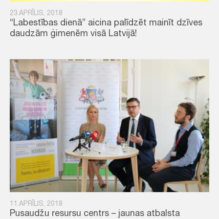
23.APRĪLIS, 2018
“Labestības dienā” aicina palīdzēt mainīt dzīves
daudzām ģimenēm visā Latvijā!
11.APRĪLIS, 2018
Pusaudžu resursu centrs – jaunas atbalsta