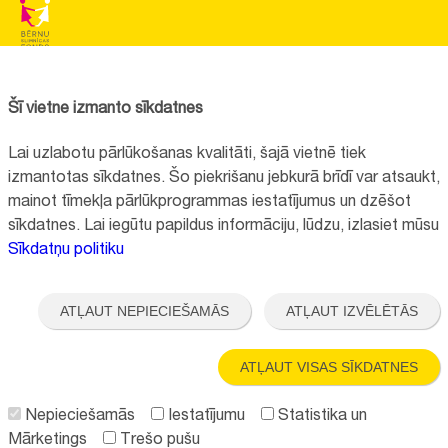
BĒRNU SLIMNĪCAS FONDS
Reģistrācijas nr.:
40008057120
Šī vietne izmanto sīkdatnes
Adrese:
Vienības gatve 45, Rīga, LV1004, Latvija
Lai uzlabotu pārlūkošanas kvalitāti, šajā vietnē tiek
+371 67064475
izmantotas sīkdatnes. Šo piekrišanu jebkurā brīdī var atsaukt,
mainot tīmekļa pārlūkprogrammas iestatījumus un dzēšot
sīkdatnes. Lai iegūtu papildus informāciju, lūdzu, izlasiet mūsu
Visi kontakti
Sīkdatņu politiku
Vietnes funkcionalitāte uzlabota EEZ un Norvēģijas grantu programmas
"Aktīvo iedzīvotāju fonds" finansētā projekta "
Bērnu slimnīcas fonda
ATĻAUT NEPIECIEŠAMĀS
ATĻAUT IZVĒLĒTĀS
ilgtspējīgas attīstības veicināšana
" ietvaros.
ATĻAUT VISAS SĪKDATNES
Nepieciešamās
Iestatījumu
Statistika un
Mārketings
Trešo pušu