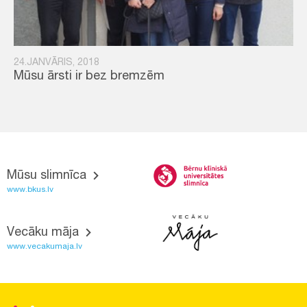
24.JANVĀRIS, 2018
Mūsu ārsti ir bez bremzēm
Mūsu slimnīca
www.bkus.lv
Vecāku māja
www.vecakumaja.lv