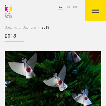
LV
RU
EN
Sākums
/
Jaunumi
/
2018
2018