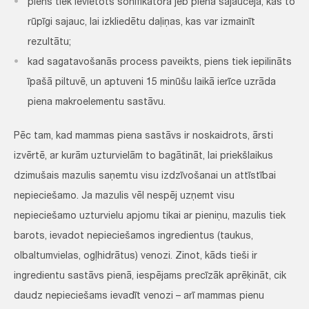
piens tiek ievietots sonifikatorā jeb piena sajaucējā, kas to
rūpīgi sajauc, lai izkliedētu daļiņas, kas var izmainīt
rezultātu;
kad sagatavošanās process paveikts, piens tiek iepilināts
īpašā piltuvē, un aptuveni 15 minūšu laikā ierīce uzrāda
piena makroelementu sastāvu.
Pēc tam, kad mammas piena sastāvs ir noskaidrots, ārsti
izvērtē, ar kurām uzturvielām to bagātināt, lai priekšlaikus
dzimušais mazulis saņemtu visu izdzīvošanai un attīstībai
nepieciešamo. Ja mazulis vēl nespēj uzņemt visu
nepieciešamo uzturvielu apjomu tikai ar pieniņu, mazulis tiek
barots, ievadot nepieciešamos ingredientus (taukus,
olbaltumvielas, ogļhidrātus) venozi. Zinot, kāds tieši ir
ingredientu sastāvs pienā, iespējams precīzāk aprēķināt, cik
daudz nepieciešams ievadīt venozi – arī mammas pienu