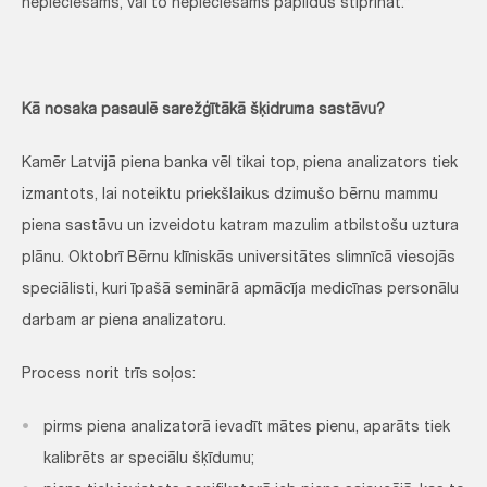
nepieciešams, vai to nepieciešams papildus stiprināt.”
Kā nosaka pasaulē sarežģītākā šķidruma sastāvu?
Kamēr Latvijā piena banka vēl tikai top, piena analizators tiek
izmantots, lai noteiktu priekšlaikus dzimušo bērnu mammu
piena sastāvu un izveidotu katram mazulim atbilstošu uztura
plānu. Oktobrī Bērnu klīniskās universitātes slimnīcā viesojās
speciālisti, kuri īpašā seminārā apmācīja medicīnas personālu
darbam ar piena analizatoru.
Process norit trīs soļos:
pirms piena analizatorā ievadīt mātes pienu, aparāts tiek
kalibrēts ar speciālu šķīdumu;