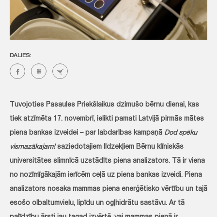
DALIES:
Tuvojoties Pasaules Priekšlaikus dzimušo bērnu dienai, kas
tiek atzīmēta 17. novembrī, ielikti pamati Latvijā pirmās mātes
piena bankas izveidei – par labdarības kampaņā
Dod spēku
vismazākajam!
saziedotajiem līdzekļiem Bērnu klīniskās
universitātes slimnīcā uzstādīts piena analizators. Tā ir viena
no nozīmīgākajām ierīcēm ceļā uz piena bankas izveidi. Piena
analizators nosaka mammas piena enerģētisko vērtību un tajā
esošo olbaltumvielu, lipīdu un ogļhidrātu sastāvu. Ar tā