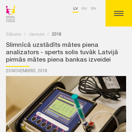
LV
RU
EN
Sākums
/
Jaunumi
/
2018
Slimnīcā uzstādīts mātes piena
analizators - sperts solis tuvāk Latvijā
pirmās mātes piena bankas izveidei
23.NOVEMBRIS, 2018