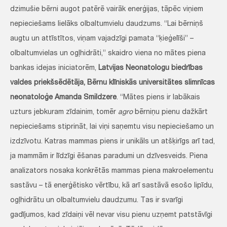
dzimušie bērni augot patērē vairāk enerģijas, tāpēc viņiem
nepieciešams lielāks olbaltumvielu daudzums. “Lai bērniņš
augtu un attīstītos, viņam vajadzīgi pamata “ķieģelīši” –
olbaltumvielas un ogļhidrāti,” skaidro viena no mātes piena
bankas idejas iniciatorēm,
Latvijas Neonatologu biedrības
valdes priekšsēdētāja, Bērnu klīniskās universitātes slimnīcas
neonatoloģe Amanda Smildzere
. “Mātes piens ir labākais
uzturs jebkuram zīdainim, tomēr
agro
bērniņu pienu dažkārt
nepieciešams stiprināt, lai viņi saņemtu visu nepieciešamo un
izdzīvotu. Katras mammas piens ir unikāls un atšķirīgs arī tad,
ja mammām ir līdzīgi ēšanas paradumi un dzīvesveids. Piena
analizators nosaka konkrētās mammas piena makroelementu
sastāvu – tā enerģētisko vērtību, kā arī sastāvā esošo lipīdu,
ogļhidrātu un olbaltumvielu daudzumu. Tas ir svarīgi
gadījumos, kad zīdaiņi vēl nevar visu pienu uzņemt patstāvīgi