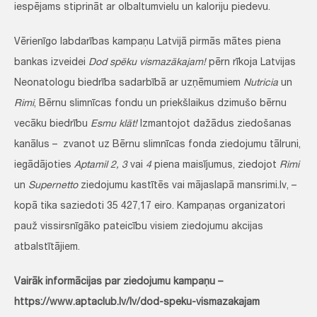
iespējams stiprināt ar olbaltumvielu un kaloriju piedevu.
Vērienīgo labdarības kampaņu Latvijā pirmās mātes piena
bankas izveidei
Dod spēku vismazākajam!
pērn rīkoja Latvijas
Neonatologu biedrība sadarbībā ar uzņēmumiem
Nutricia
un
Rimi
, Bērnu slimnīcas fondu un priekšlaikus dzimušo bērnu
vecāku biedrību
Esmu klāt!
Izmantojot dažādus ziedošanas
kanālus – zvanot uz Bērnu slimnīcas fonda ziedojumu tālruni,
iegādājoties
Aptamil 2, 3
vai
4
piena maisījumus, ziedojot
Rimi
un
Supernetto
ziedojumu kastītēs vai mājaslapā mansrimi.lv, –
kopā tika saziedoti 35 427,17 eiro. Kampaņas organizatori
pauž vissirsnīgāko pateicību visiem ziedojumu akcijas
atbalstītājiem.
Vairāk informācijas par ziedojumu kampaņu –
https://www.aptaclub.lv/lv/dod-speku-vismazakajam