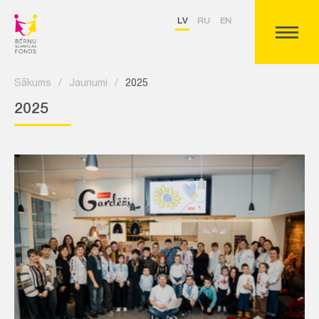
LV
RU
EN
Sākums
/
Jaunumi
/
2025
2025