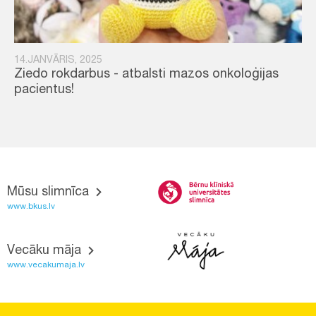
14.JANVĀRIS, 2025
Ziedo rokdarbus - atbalsti mazos onkoloģijas
pacientus!
Mūsu slimnīca
www.bkus.lv
Vecāku māja
www.vecakumaja.lv