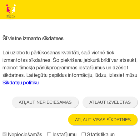
BĒRNU SLIMNĪCAS FONDS
Reģistrācijas nr.:
40008057120
Šī vietne izmanto sīkdatnes
Adrese:
Vienības gatve 45, Rīga, LV1004, Latvija
Lai uzlabotu pārlūkošanas kvalitāti, šajā vietnē tiek
+371 67064475
izmantotas sīkdatnes. Šo piekrišanu jebkurā brīdī var atsaukt,
mainot tīmekļa pārlūkprogrammas iestatījumus un dzēšot
sīkdatnes. Lai iegūtu papildus informāciju, lūdzu, izlasiet mūsu
Visi kontakti
Sīkdatņu politiku
Vietnes funkcionalitāte uzlabota EEZ un Norvēģijas grantu programmas
"Aktīvo iedzīvotāju fonds" finansētā projekta "
Bērnu slimnīcas fonda
ATĻAUT NEPIECIEŠAMĀS
ATĻAUT IZVĒLĒTĀS
ilgtspējīgas attīstības veicināšana
" ietvaros.
ATĻAUT VISAS SĪKDATNES
Nepieciešamās
Iestatījumu
Statistika un