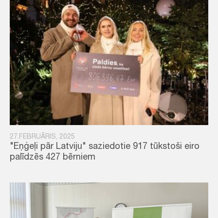
27.FEBRUĀRIS, 2025
"Eņģeļi pār Latviju" saziedotie 917 tūkstoši eiro
palīdzēs 427 bērniem