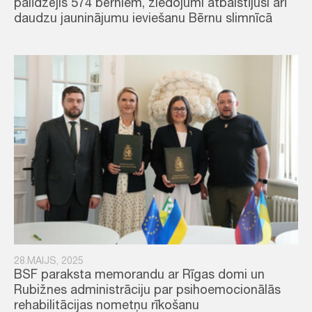
palīdzējis 574 bērniem, ziedojumi atbalstījuši arī
daudzu jauninājumu ieviešanu Bērnu slimnīcā
28.MAIJS, 2025
BSF paraksta memorandu ar Rīgas domi un
Rubižnes administrāciju par psihoemocionālās
rehabilitācijas nometņu rīkošanu