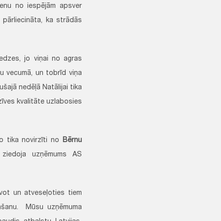
vienu no iespējām apsver
 pārliecināta, ka strādās
edzes, jo viņai no agras
šu vecumā, un tobrīd viņa
jušajā nedēļā Natālijai tika
zīves kvalitāte uzlabosies
o tika novirzīti no
Bērnu
o ziedoja uzņēmums AS
īvot un atveseļoties tiem
slimšanu. Mūsu uzņēmuma