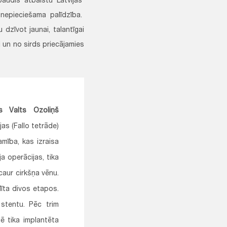
paudis atbalstu Latvijas
 nepieciešama palīdzība.
dzīvot jaunai, talantīgai
i un no sirds priecājamies
gs Valts Ozoliņš
jas (Fallo tetrāde)
amība, kas izraisa
a operācijas, tika
caur cirkšņa vēnu.
alīta divos etapos.
 stentu. Pēc trim
ē tika implantēta