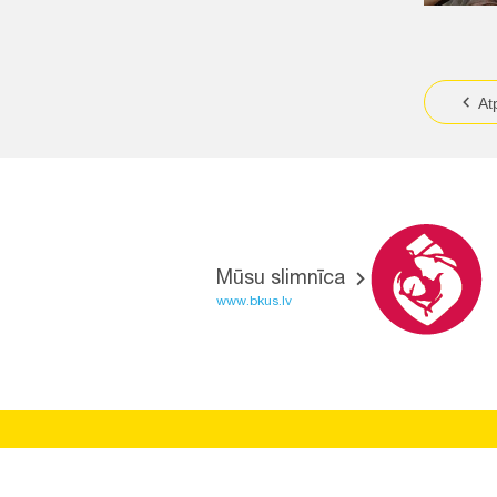
At
Mūsu slimnīca
www.bkus.lv
BĒRNU SLIMNĪCAS FONDS