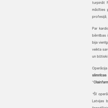
turpināt 
mācīties 
profesijā,
Par kardi
bērnības 
bija vienī
veikta sar
un būtiski
Operācija
slimnīca
“
Olainfar
“
Šī operā
Latvijas 