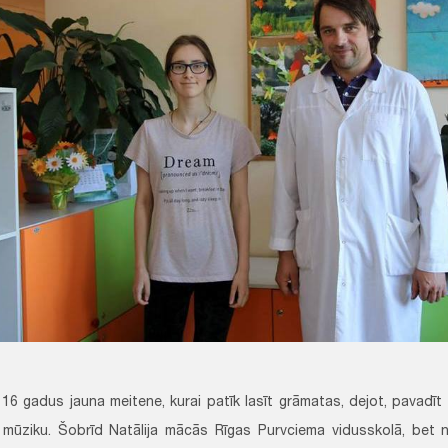
r 16 gadus jauna meitene, kurai patīk lasīt grāmatas, dejot, pavadīt
s mūziku. Šobrīd Natālija mācās Rīgas Purvciema vidusskolā, be