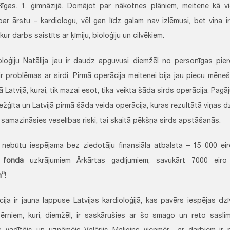
Rīgas. 1. ģimnāzijā. Domājot par nākotnes plāniem, meitene kā 
par ārstu – kardiologu, vēl gan līdz galam nav izlēmusi, bet viņa ir
 kur darbs saistīts ar ķīmiju, bioloģiju un cilvēkiem.
oloģiju Natālija jau ir daudz apguvusi diemžēl no personīgas pier
ir problēmas ar sirdi. Pirmā operācija meitenei bija jau piecu mēne
gā Latvijā, kurai, tik mazai esot, tika veikta šāda sirds operācija. Pagā
ežģīta un Latvijā pirmā šāda veida operācija, kuras rezultātā viņas d
 samazināsies veselības riski, tai skaitā pēkšņa sirds apstāšanās.
 nebūtu iespējama bez ziedotāju finansiāla atbalsta – 15 000 eir
s fonda
uzkrājumiem Ārkārtas gadījumiem, savukārt 7000 eir
m”
!
cija ir jauna lappuse Latvijas kardioloģijā, kas pavērs iespējas dz
bērniem, kuri, diemžēl, ir saskārušies ar šo smago un reto sa