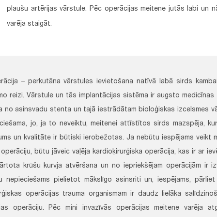
plaušu artērijas vārstule. Pēc operācijas meitene jutās labi un 
varēja staigāt.
ācija – perkutāna vārstules ievietošana natīvā labā sirds kambara
rmo reizi. Vārstule un tās implantācijas sistēma ir augsto medicīnas
a no asinsvadu stenta un tajā iestrādātam bioloģiskas izcelsmes vā
eciešama, jo, ja to neveiktu, meitenei attīstītos sirds mazspēja, k
ums un kvalitāte ir būtiski ierobežotas. Ja nebūtu iespējams veikt m
perāciju, būtu jāveic vaļēja kardioķirurģiska operācija, kas ir ar iev
kārtota krūšu kurvja atvēršana un no iepriekšējam operācijām ir i
tu nepieciešams pielietot mākslīgo asinsriti un, iespējams, pārlie
urģiskas operācijas trauma organismam ir daudz lielāka salīdzinoš
ijas operāciju. Pēc mini invazīvās operācijas meitene varēja atg