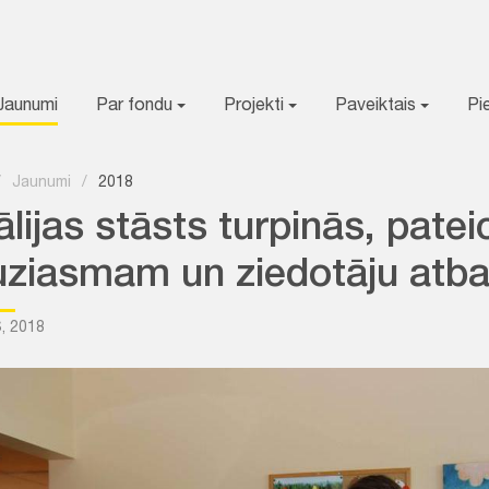
Jaunumi
Par fondu
Projekti
Paveiktais
Pi
/
Jaunumi
/
2018
lijas stāsts turpinās, patei
uziasmam un ziedotāju atb
, 2018