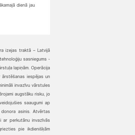
nākamajā dienā jau
 izejas traktā – Latvijā
 tehnoloģiju sasniegums -
rstuļa lapiņām. Operācija
ur ārstēšanas iespējas un
inimāli invazīvu vārstules
ērojami augstāku risku, jo
zveidojušies saaugumi ap
t donora asinis. Atvērtas
i ar perkutānu invazīvās
riezties pie ikdienišķām