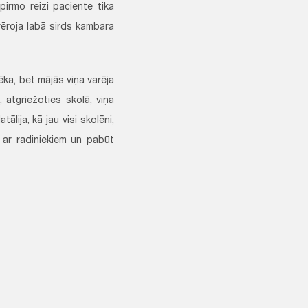
irmo reizi paciente tika
vēroja labā sirds kambara
pēka, bet mājās viņa varēja
 atgriežoties skolā, viņa
lija, kā jau visi skolēni,
es ar radiniekiem un pabūt