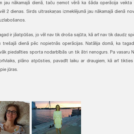
ēm jau nākamajā dienā, taču ņemot vērā ka šāda operācija veikta p
vēl 2 dienas. Sirds ultraskaņas izmeklējumā jau nākamajā dienā no
 uzlabošanos.
tagad ir jāatpūšas, jo vēl nav tik droša sajūta, kā arī nav tik daudz s
u trešajā dienā pēc nopietnās operācijas. Natālija domā, ka tagad,
vāk piedalīties sporta nodarbībās un tik ātri nenogurs. Pa vasaru Natā
 brīvlaiks, plāno atpūsties, pavadīt laiku ar draugiem, kā arī tikti
pie jūras.