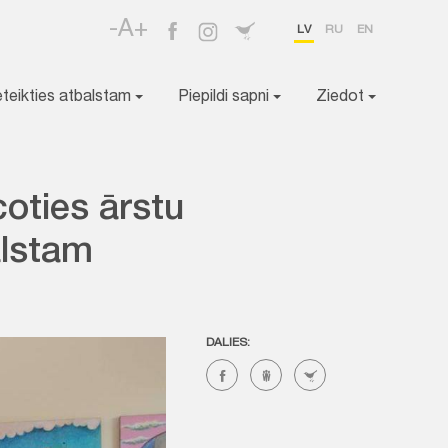
-A+
LV
RU
EN
eteikties atbalstam
Piepildi sapni
Ziedot
coties ārstu
alstam
DALIES: