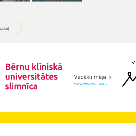
pakaļ
Vecāku māja
www.vecakumaja.lv
Vietnes funkcionalitāte uzlabota EEZ un Norvēģijas grantu
programmas "Aktīvo iedzīvotāju fonds" finansētā projekta