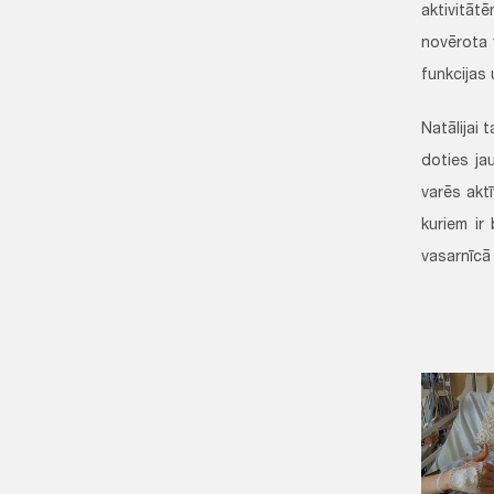
aktivitāt
novērota 
funkcijas
Natālijai 
doties ja
varēs aktī
kuriem ir
vasarnīcā 