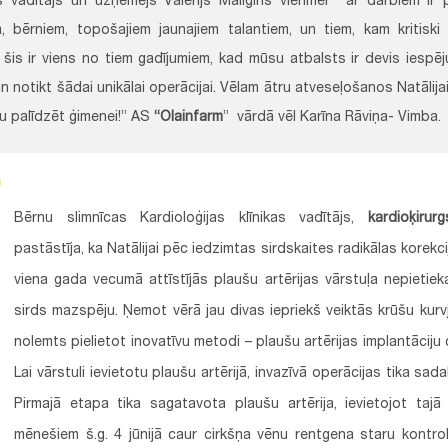
is vadītājs un uzņēmējs Valērijs Maligins vienmēr ar darbiem ir 
m, bērniem, topošajiem jaunajiem talantiem, un tiem, kam kritiski
šis ir viens no tiem gadījumiem, kad mūsu atbalsts ir devis iespēju 
n notikt šādai unikālai operācijai. Vēlam ātru atveseļošanos Natālija
ju palīdzēt ģimenei!” AS
“Olainfarm
” vārdā vēl Karīna Rāviņa- Vimba.
Bērnu slimnīcas Kardioloģijas klīnikas vadītājs,
kardioķirur
pastāstīja, ka Natālijai pēc iedzimtas sirdskaites radikālas korekci
viena gada vecumā attīstījās plaušu artērijas vārstuļa nepietiek
sirds mazspēju. Ņemot vērā jau divas iepriekš veiktās krūšu kurvj
nolemts pielietot inovatīvu metodi – plaušu artērijas implantāciju 
Lai vārstuli ievietotu plaušu artērijā, invazīvā operācijas tika sad
Pirmajā etapa tika sagatavota plaušu artērija, ievietojot tajā
mēnešiem š.g. 4 jūnijā caur cirkšņa vēnu rentgena staru kontrol