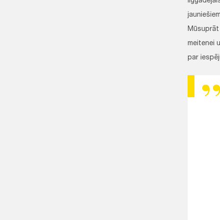
ilggadēja
jauniešie
Mūsuprāt 
meitenei u
par iespē