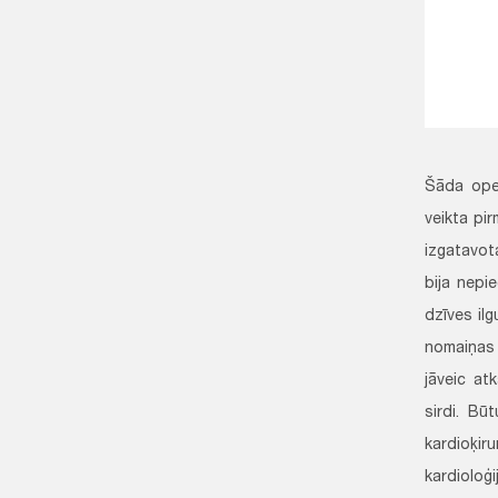
Šāda oper
veikta pi
izgatavot
bija nepi
dzīves ilg
nomaiņas o
jāveic at
sirdi. Bū
kardioķir
kardioloģ