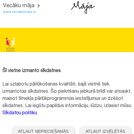
Vecāku māja
www.vecakumaja.lv
BĒRNU SLIMNĪCAS FONDS
Reģistrācijas nr.:
40008057120
Šī vietne izmanto sīkdatnes
Adrese:
Vienības gatve 45, Rīga, LV1004, Latvija
Lai uzlabotu pārlūkošanas kvalitāti, šajā vietnē tiek
+371 67064475
izmantotas sīkdatnes. Šo piekrišanu jebkurā brīdī var atsaukt,
mainot tīmekļa pārlūkprogrammas iestatījumus un dzēšot
sīkdatnes. Lai iegūtu papildus informāciju, lūdzu, izlasiet mūsu
Visi kontakti
Sīkdatņu politiku
Vietnes funkcionalitāte uzlabota EEZ un Norvēģijas grantu programmas
"Aktīvo iedzīvotāju fonds" finansētā projekta "
Bērnu slimnīcas fonda
ATĻAUT NEPIECIEŠAMĀS
ATĻAUT IZVĒLĒTĀS