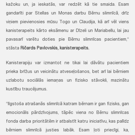
kažoku un, ja ieskatās, var redzēt kā tie smaida. Esam
gandarīti par Stellas un Monas darbu Bērnu slimnīcā, drīz
viņiem pievienosies mūsu Togo un Claudija, kā arī vēl viens
kanisterapeits kārto eksāmenu ar Dīzeli un Mariabellu, lai jau
pavasarī varētu doties pie Bērnu slimnīcas pacientiem,“
stāsta
Ričards Pavlovskis, kanisterapeits.
Kanisterapiju var izmantot ne tikai lai dāvātu pacientiem
prieka brīžus un veicinātu atveseļošanos, bet arī lai bērniem
uzlabotu sociālās iemaņas un fizisko stāvokli, mazinātu
kustību traucējumus.
“Ilgstoša atrašanās slimnīcā katram bērnam ir gan fizisks, gan
emocionāls pārdzīvojums, tāpēc viena no Bērnu slimnīcas
fonda darba prioritātēm ir atbalstīt katru iniciatīvu, kas palīdz
bērniem slimnīcā justies labāk. Esam ļoti priecīgi, ka,