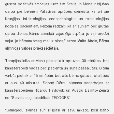
gūstot pozitīvās emocijas. Līdz šim Stella un Mona ir bijušas
darbā pie bērniem Paliatīvās aprūpes dienestā, kā arī pie
ķirurģijas, infektoloģijas, endokrinoloģijas un reimatoloģijas
nodaļas pacientiem. Reizēm redzam, ka arī suņiem pēc grūtas
darba dienas Bērnu slimnīcā vajadzīga atpūta, jo viņi precīzi
sajūt, ja bērnam smagums uz sirds,” atzīst
Valts Ābols, Bērnu
slimnīcas valdes priekšsēdētājs
.
Terapijas laiks ar vienu pacientu ir aptuveni 30 minūtes, bet
kanisterapeiti vadās pēc pacienta un suņa pašsajūtas. Citam
varbūt pietiek ar 15 minūtēm, bet cits bērns gatavs rotaļāties
ar suni 40 minūtes. Šobrīd Bērnu slimnīca sadarbojas ar
kanisterapeitiem Ričardu Pavlovski un Austru Dzimto-Zemīti
no “Servisa suņu biedrības TEODORS”.
“Samojedu šķirnes suņi ir īpaši ar savu mīksto, koši balto