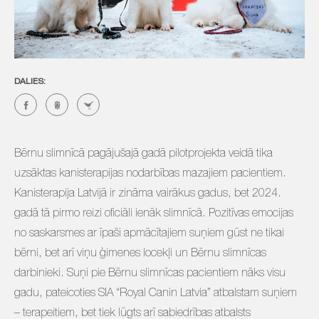
DALIES:
Bērnu slimnīcā pagājušajā gadā pilotprojekta veidā tika
uzsāktas kanisterapijas nodarbības mazajiem pacientiem.
Kanisterapija Latvijā ir zināma vairākus gadus, bet 2024.
gadā tā pirmo reizi oficiāli ienāk slimnīcā. Pozitīvas emocijas
no saskarsmes ar īpaši apmācītajiem suņiem gūst ne tikai
bērni, bet arī viņu ģimenes locekļi un Bērnu slimnīcas
darbinieki. Suņi pie Bērnu slimnīcas pacientiem nāks visu
gadu, pateicoties SIA “Royal Canin Latvia” atbalstam suņiem
– terapeitiem, bet tiek lūgts arī sabiedrības atbalsts