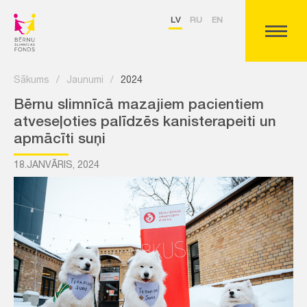
LV
RU
EN
Sākums
/
Jaunumi
/
2024
Bērnu slimnīcā mazajiem pacientiem
atveseļoties palīdzēs kanisterapeiti un
apmācīti suņi
18.JANVĀRIS, 2024