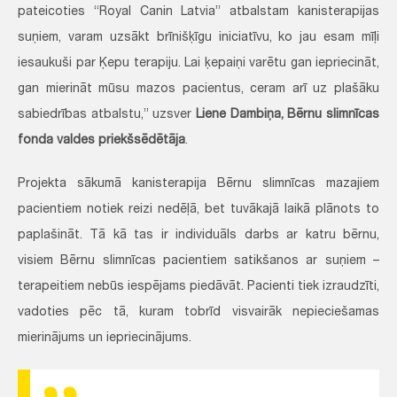
pateicoties “Royal Canin Latvia” atbalstam kanisterapijas
suņiem, varam uzsākt brīnišķīgu iniciatīvu, ko jau esam mīļi
iesaukuši par Ķepu terapiju. Lai ķepaiņi varētu gan iepriecināt,
gan mierināt mūsu mazos pacientus, ceram arī uz plašāku
sabiedrības atbalstu,” uzsver
Liene Dambiņa, Bērnu slimnīcas
fonda valdes priekšsēdētāja
.
Projekta sākumā kanisterapija Bērnu slimnīcas mazajiem
pacientiem notiek reizi nedēļā, bet tuvākajā laikā plānots to
paplašināt. Tā kā tas ir individuāls darbs ar katru bērnu,
visiem Bērnu slimnīcas pacientiem satikšanos ar suņiem –
terapeitiem nebūs iespējams piedāvāt. Pacienti tiek izraudzīti,
vadoties pēc tā, kuram tobrīd visvairāk nepieciešamas
mierinājums un iepriecinājums.