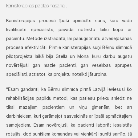
kanisterapijas paplašināšanai.
Kanisterapijas procesā īpaši apmācīts suns, kuru vada
kvalificēts speciālists, pavada noteiktu laiku kopā ar
pacientu. Metode izstrādāta, lai paaugstinātu atveseļošanās
procesa efektivitāti. Pirmie kanisterapijas suņi Bērnu slimnīcā
pilotprojekta laikā bija Stella un Mona, kuru darbu augstu
novērtējuši gan mazie pacienti, gan veselības aprūpes
speciālisti, atzīstot, ka projektu noteikti jāturpina.
“Esam gandarīti, ka Bērnu slimnīca pirmā Latvijā ieviesusi šo
rehabilitācijas papildu metodi, kas patiesu prieku sniedz ne
tikai mazajiem pacientiem un viņu ģimenēm, bet arī
darbiniekiem, kuri garāmejot sasveicinās ar īpaši apmācītajiem
samojediem. Esam novērojuši, ka pacienti labprāt iesaistās
rotaļās, dod sunīšiem komandas vai vienkārši sunīti samīļo, tā