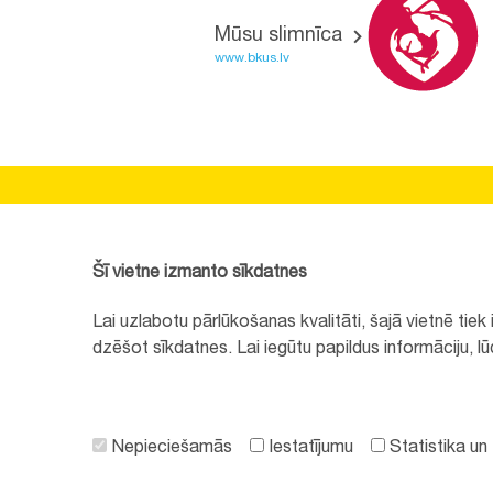
Mūsu slimnīca
www.bkus.lv
BĒRNU SLIMNĪCAS FONDS
Reģistrācijas nr.:
40008057120
Šī vietne izmanto sīkdatnes
Adrese:
Vienības gatve 45, Rīga, LV1004, Latvija
Lai uzlabotu pārlūkošanas kvalitāti, šajā vietnē tie
+371 67064475
dzēšot sīkdatnes. Lai iegūtu papildus informāciju, l
Visi kontakti
Nepieciešamās
Iestatījumu
Statistika un