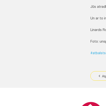
Jūs atradī
Un ar to i
Linards R
Foto: uns
#atbalsts
At