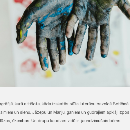
grāfijā, kurā attēlota, kāda izskatās silīte luterāņu baznīcā Betlēm
salmiem un sienu, Jāzepu un Mariju, ganiem un gudrajiem apklāj izpos
lūzas, škembas. Un drupu kaudzes vidū ir jaundzimušais bērns.