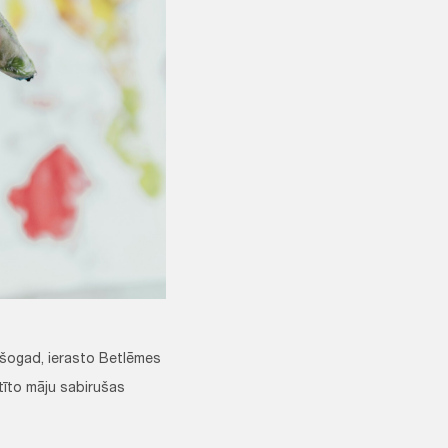
ē šogad, ierasto Betlēmes
tīto māju sabirušas