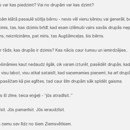
s var kas piedzimt? Vai no drupām var kas dzimt?
ām klātā pasaulē sūtīja bērnu - nevis vēl vienu ķēniņu vai ģenerāli, b
mis, tas, kas dzimis brīdī, kad esam izlēmuši vairs savās drupās nepa
s, neiznīcināms, pat miris, tas Augšāmceļas, šis bērns.
r tāds, kas drupās ir dzimis? Kas nācis caur tumsu un iemirdzējies..
šināmies kaut nedaudz ilgāk, cik varam izturēt, pasēdēt drupās, kad
 visu labot, visu atkal sataisīt, kad saņemamies pieņemt, ka arī drup
 pasēžam kā pie eglītes, tad caur šīm drupām sāk spīdēt gaisma.
 šī zīme, teica eņģeļi - “jūs atradīsit..”
sit. Jūs pamanīsit. Jūs ieraudzīsit.
s ņemu sev līdz no šiem Ziemsvētkiem.