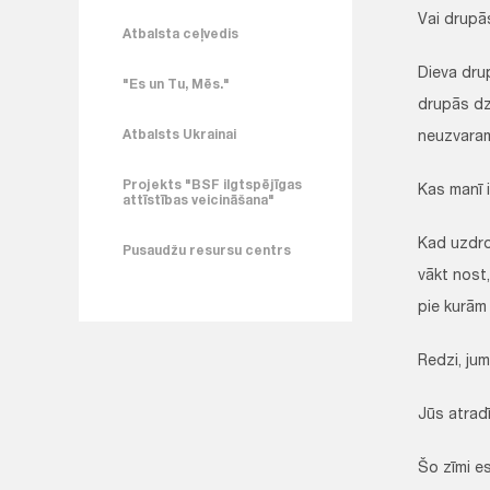
Vai drupā
Atbalsta ceļvedis
Dieva drup
"Es un Tu, Mēs."
drupās dzi
Atbalsts Ukrainai
neuzvaram
Projekts "BSF ilgtspējīgas
Kas manī i
attīstības veicināšana"
Kad uzdro
Pusaudžu resursu centrs
vākt nost,
pie kurām
Redzi, jums
Jūs atradī
Šo zīmi e