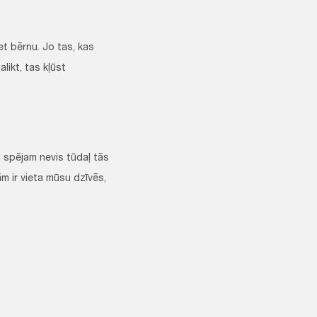
et bērnu. Jo tas, kas
likt, tas kļūst
 spējam nevis tūdaļ tās
ām ir vieta mūsu dzīvēs,