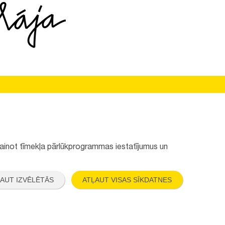
Seko mums:
 mainot tīmekļa pārlūkprogrammas iestatījumus un
AUT IZVĒLĒTĀS
ATĻAUT VISAS SĪKDATNES