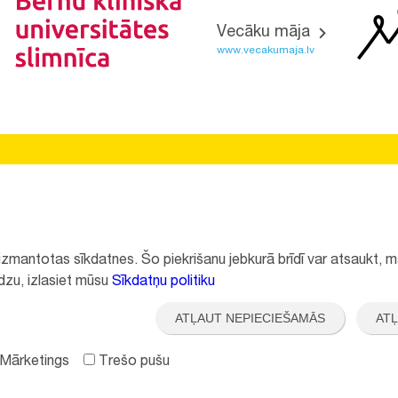
Vecāku māja
www.vecakumaja.lv
Vietnes funkcionalitāte uzlabota EEZ un Norvēģijas grantu
programmas "Aktīvo iedzīvotāju fonds" finansētā projekta
"
Bērnu slimnīcas fonda ilgtspējīgas attīstības veicināšana
"
ietvaros.
k izmantotas sīkdatnes. Šo piekrišanu jebkurā brīdī var atsaukt,
ūdzu, izlasiet mūsu
Sīkdatņu politiku
ATĻAUT NEPIECIEŠAMĀS
ATĻ
 Mārketings
Trešo pušu