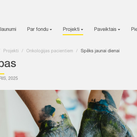
Jaunumi
Par fondu
Projekti
Paveiktais
Pi
/
Projekti
/
Onkoloģijas pacientiem
/
Spēks jaunai dienai
pas
RIS, 2025