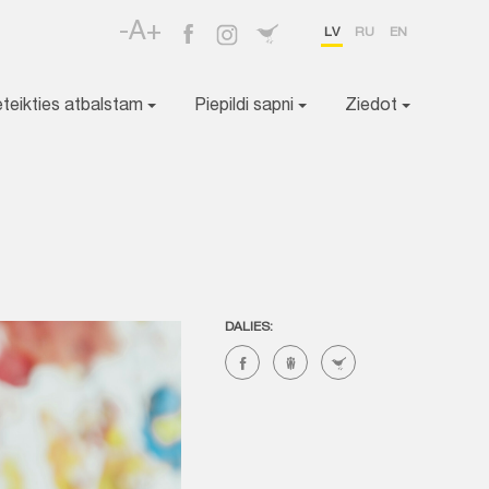
-A+
LV
RU
EN
eteikties atbalstam
Piepildi sapni
Ziedot
DALIES: