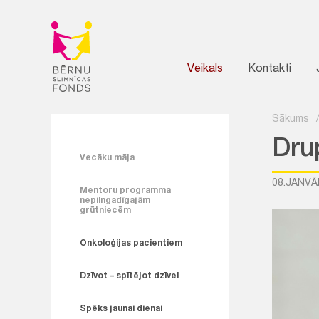
Veikals
Kontakti
Sākums
Dru
Vecāku māja
08.JANVĀ
Mentoru programma
nepilngadīgajām
grūtniecēm
Onkoloģijas pacientiem
Dzīvot – spītējot dzīvei
Spēks jaunai dienai