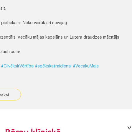
sit.
r pietiekami. Neko vairāk arī nevajag.
ozentāls, Vecāku mājas kapelāns un Lutera draudzes mācītājs
plash.com/
#CilvēksIrVērtība
#spēkskatraidienai
#VecakuMaja
pakaļ