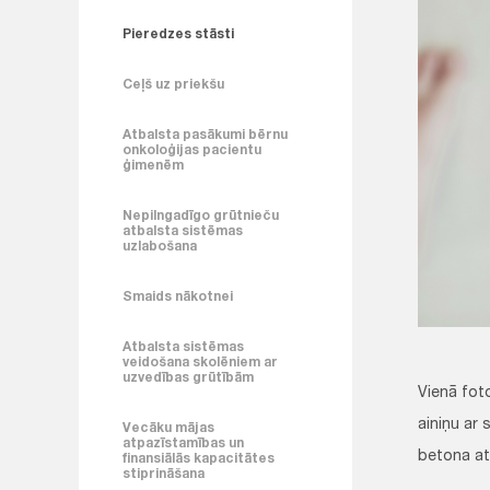
Pieredzes stāsti
Ceļš uz priekšu
Atbalsta pasākumi bērnu
onkoloģijas pacientu
ģimenēm
Nepilngadīgo grūtnieču
atbalsta sistēmas
uzlabošana
Smaids nākotnei
Atbalsta sistēmas
veidošana skolēniem ar
uzvedības grūtībām
Vienā foto
ainiņu ar 
Vecāku mājas
atpazīstamības un
betona at
finansiālās kapacitātes
stiprināšana