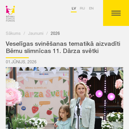
LV
RU
EN
Sākums
/
Jaunumi
/
2026
Veselīgas svinēšanas tematikā aizvadīti
Bērnu slimnīcas 11. Dārza svētki
01.JŪNIJS, 2026