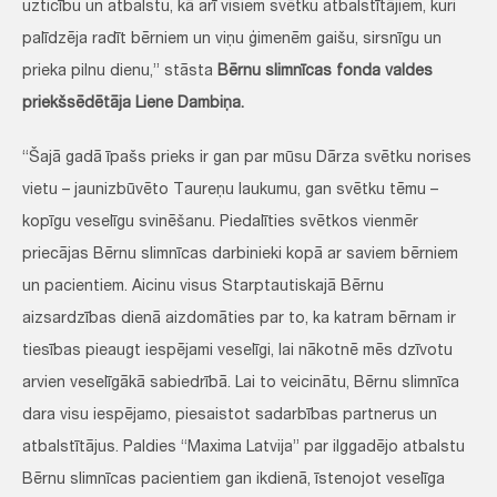
uzticību un atbalstu, kā arī visiem svētku atbalstītājiem, kuri
palīdzēja radīt bērniem un viņu ģimenēm gaišu, sirsnīgu un
prieka pilnu dienu,” stāsta
Bērnu slimnīcas fonda valdes
priekšsēdētāja Liene Dambiņa.
“Šajā gadā īpašs prieks ir gan par mūsu Dārza svētku norises
vietu – jaunizbūvēto Taureņu laukumu, gan svētku tēmu –
kopīgu veselīgu svinēšanu. Piedalīties svētkos vienmēr
priecājas Bērnu slimnīcas darbinieki kopā ar saviem bērniem
un pacientiem. Aicinu visus Starptautiskajā Bērnu
aizsardzības dienā aizdomāties par to, ka katram bērnam ir
tiesības pieaugt iespējami veselīgi, lai nākotnē mēs dzīvotu
arvien veselīgākā sabiedrībā. Lai to veicinātu, Bērnu slimnīca
dara visu iespējamo, piesaistot sadarbības partnerus un
atbalstītājus. Paldies “Maxima Latvija” par ilggadējo atbalstu
Bērnu slimnīcas pacientiem gan ikdienā, īstenojot veselīga