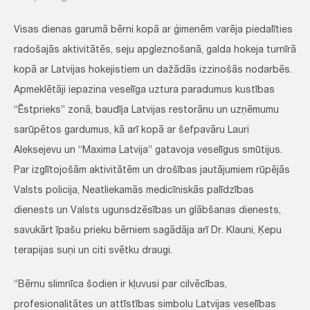
Visas dienas garumā bērni kopā ar ģimenēm varēja piedalīties
radošajās aktivitātēs, seju apgleznošanā, galda hokeja turnīrā
kopā ar Latvijas hokejistiem un dažādās izzinošās nodarbēs.
Apmeklētāji iepazina veselīga uztura paradumus kustības
“Ēstprieks” zonā, baudīja Latvijas restorānu un uzņēmumu
sarūpētos gardumus, kā arī kopā ar šefpavāru Lauri
Aleksejevu un “Maxima Latvija” gatavoja veselīgus smūtijus.
Par izglītojošām aktivitātēm un drošības jautājumiem rūpējās
Valsts policija, Neatliekamās medicīniskās palīdzības
dienests un Valsts ugunsdzēsības un glābšanas dienests,
savukārt īpašu prieku bērniem sagādāja arī Dr. Klauni, Ķepu
terapijas suņi un citi svētku draugi.
“Bērnu slimnīca šodien ir kļuvusi par cilvēcības,
profesionalitātes un attīstības simbolu Latvijas veselības