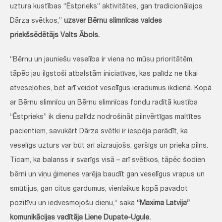
uztura kustības “Ēstprieks” aktivitātes, gan tradicionālajos
Dārza svētkos,”
uzsver Bērnu slimnīcas valdes
priekšsēdētājs Valts Ābols.
“Bērnu un jauniešu veselība ir viena no mūsu prioritātēm,
tāpēc jau ilgstoši atbalstām iniciatīvas, kas palīdz ne tikai
atveseļoties, bet arī veidot veselīgus ieradumus ikdienā. Kopā
ar Bērnu slimnīcu un Bērnu slimnīcas fondu radītā kustība
“Ēstprieks” ik dienu palīdz nodrošināt pilnvērtīgas maltītes
pacientiem, savukārt Dārza svētki ir iespēja parādīt, ka
veselīgs uzturs var būt arī aizraujošs, garšīgs un prieka pilns.
Ticam, ka balanss ir svarīgs visā – arī svētkos, tāpēc šodien
bērni un viņu ģimenes varēja baudīt gan veselīgus vrapus un
smūtijus, gan citus gardumus, vienlaikus kopā pavadot
pozitīvu un iedvesmojošu dienu,” saka
“Maxima Latvija”
komunikācijas vadītāja Liene Dupate-Ugule.