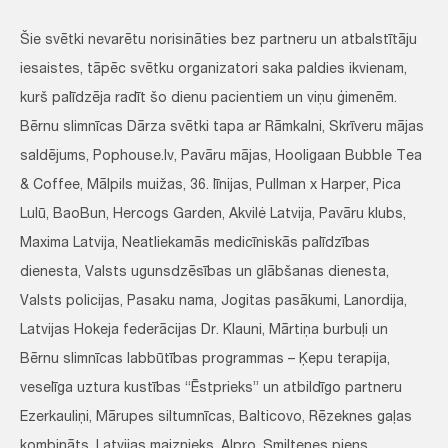
Šie svētki nevarētu norisināties bez partneru un atbalstītāju
iesaistes, tāpēc svētku organizatori saka paldies ikvienam,
kurš palīdzēja radīt šo dienu pacientiem un viņu ģimenēm.
Bērnu slimnīcas Dārza svētki tapa ar Rāmkalni, Skrīveru mājas
saldējums, Pophouse.lv, Pavāru mājas, Hooligaan Bubble Tea
& Coffee, Mālpils muižas, 36. līnijas, Pullman x Harper, Pica
Lulū, BaoBun, Hercogs Garden, Akvilė Latvija, Pavāru klubs,
Maxima Latvija, Neatliekamās medicīniskās palīdzības
dienesta, Valsts ugunsdzēsības un glābšanas dienesta,
Valsts policijas, Pasaku nama, Jogitas pasākumi, Lanordija,
Latvijas Hokeja federācijas Dr. Klauni, Mārtiņa burbuļi un
Bērnu slimnīcas labbūtības programmas – Ķepu terapija,
veselīga uztura kustības “Ēstprieks” un atbildīgo partneru
Ezerkauliņi, Mārupes siltumnīcas, Balticovo, Rēzeknes gaļas
kombināts, Latvijas maiznieks, Alpro, Smiltenes piens,