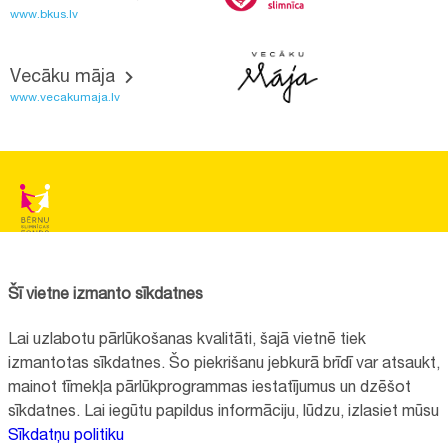
www.bkus.lv
Vecāku māja
www.vecakumaja.lv
BĒRNU SLIMNĪCAS FONDS
Reģistrācijas nr.:
40008057120
Šī vietne izmanto sīkdatnes
Adrese:
Vienības gatve 45, Rīga, LV1004, Latvija
Lai uzlabotu pārlūkošanas kvalitāti, šajā vietnē tiek
+371 67064475
izmantotas sīkdatnes. Šo piekrišanu jebkurā brīdī var atsaukt,
mainot tīmekļa pārlūkprogrammas iestatījumus un dzēšot
sīkdatnes. Lai iegūtu papildus informāciju, lūdzu, izlasiet mūsu
Visi kontakti
Sīkdatņu politiku