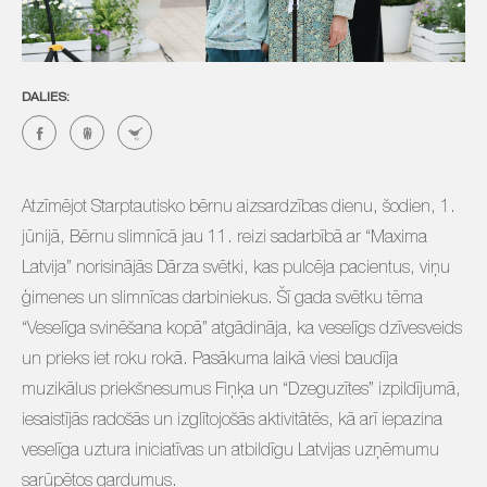
DALIES:
Atzīmējot Starptautisko bērnu aizsardzības dienu, šodien, 1.
jūnijā, Bērnu slimnīcā jau 11. reizi sadarbībā ar “Maxima
Latvija” norisinājās Dārza svētki, kas pulcēja pacientus, viņu
ģimenes un slimnīcas darbiniekus. Šī gada svētku tēma
“Veselīga svinēšana kopā” atgādināja, ka veselīgs dzīvesveids
un prieks iet roku rokā. Pasākuma laikā viesi baudīja
muzikālus priekšnesumus Fiņķa un “Dzeguzītes” izpildījumā,
iesaistījās radošās un izglītojošās aktivitātēs, kā arī iepazina
veselīga uztura iniciatīvas un atbildīgu Latvijas uzņēmumu
sarūpētos gardumus.