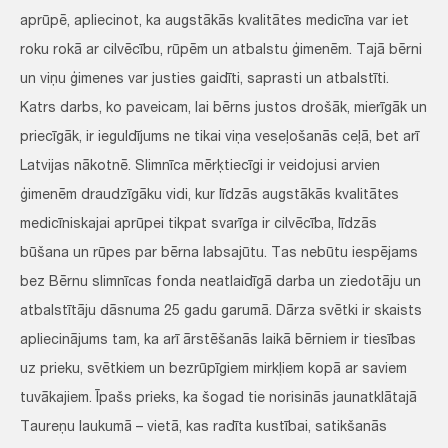
aprūpē, apliecinot, ka augstākās kvalitātes medicīna var iet
roku rokā ar cilvēcību, rūpēm un atbalstu ģimenēm. Tajā bērni
un viņu ģimenes var justies gaidīti, saprasti un atbalstīti.
Katrs darbs, ko paveicam, lai bērns justos drošāk, mierīgāk un
priecīgāk, ir ieguldījums ne tikai viņa veseļošanās ceļā, bet arī
Latvijas nākotnē. Slimnīca mērķtiecīgi ir veidojusi arvien
ģimenēm draudzīgāku vidi, kur līdzās augstākās kvalitātes
medicīniskajai aprūpei tikpat svarīga ir cilvēcība, līdzās
būšana un rūpes par bērna labsajūtu. Tas nebūtu iespējams
bez Bērnu slimnīcas fonda neatlaidīgā darba un ziedotāju un
atbalstītāju dāsnuma 25 gadu garumā. Dārza svētki ir skaists
apliecinājums tam, ka arī ārstēšanās laikā bērniem ir tiesības
uz prieku, svētkiem un bezrūpīgiem mirkļiem kopā ar saviem
tuvākajiem. Īpašs prieks, ka šogad tie norisinās jaunatklātajā
Taureņu laukumā – vietā, kas radīta kustībai, satikšanās