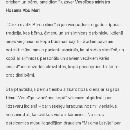
priekam un bērnu smaidiem,” uzsver
Veselības ministrs
Hosams Abu Meri.
“Dārza svētki Bērnu slimnīcā jau vienpadsmito gadu ir īpaša
tradīcija, kas bērnu, ģimeņu un arī slimnīcas darbinieku ikdienā
ienes viegluma un kopā būšanas sajūtu. Šodien pavisam
noteikti mūsu mazie pacienti aizmirsīs, ka atrodas slimnīcā, un
kopā ar slimnīcas personālu un saviem vecākiem varēs
iesaistīties dažādās aktivitātēs, kopā priecājoties tā, kā to
prot tikai bērni.
Starptautiskajā bērnu tiesību aizsardzības dienā ar šī gada
tēmu “Veselīga svinēšana kopā” vēlamies atgādināt par
līdzsvaru ikdienā – par veselīgu ieradumu nozīmi, vienlaikus
neaizmirstot, ka svētkos vieta ir kārumiem. No sirds
pateicamies mūsu ilggadējiem draugiem “Maxima Latvija” par