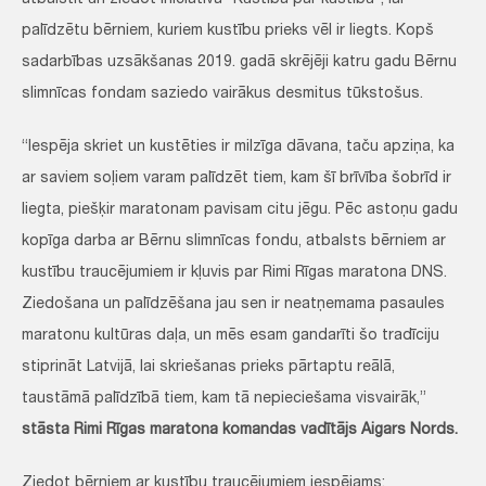
atbalstīt un ziedot iniciatīvā “Kustība par kustību”, lai
palīdzētu bērniem, kuriem kustību prieks vēl ir liegts. Kopš
sadarbības uzsākšanas 2019. gadā skrējēji katru gadu Bērnu
slimnīcas fondam saziedo vairākus desmitus tūkstošus.
“Iespēja skriet un kustēties ir milzīga dāvana, taču apziņa, ka
ar saviem soļiem varam palīdzēt tiem, kam šī brīvība šobrīd ir
liegta, piešķir maratonam pavisam citu jēgu. Pēc astoņu gadu
kopīga darba ar Bērnu slimnīcas fondu, atbalsts bērniem ar
kustību traucējumiem ir kļuvis par Rimi Rīgas maratona DNS.
Ziedošana un palīdzēšana jau sen ir neatņemama pasaules
maratonu kultūras daļa, un mēs esam gandarīti šo tradīciju
stiprināt Latvijā, lai skriešanas prieks pārtaptu reālā,
taustāmā palīdzībā tiem, kam tā nepieciešama visvairāk,”
stāsta Rimi Rīgas maratona komandas vadītājs Aigars Nords.
Ziedot bērniem ar kustību traucējumiem iespējams: