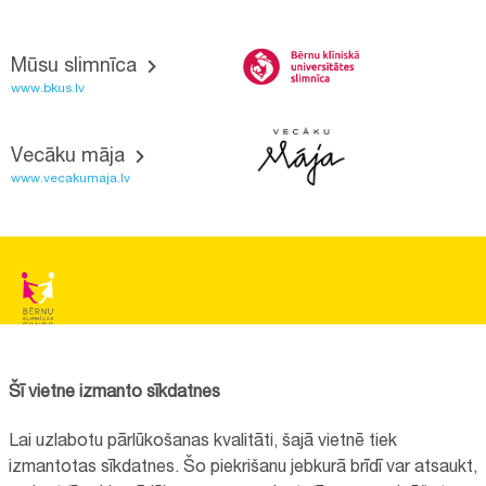
Mūsu slimnīca
www.bkus.lv
Vecāku māja
www.vecakumaja.lv
BĒRNU SLIMNĪCAS FONDS
Reģistrācijas nr.:
40008057120
Šī vietne izmanto sīkdatnes
Adrese:
Vienības gatve 45, Rīga, LV1004, Latvija
Lai uzlabotu pārlūkošanas kvalitāti, šajā vietnē tiek
+371 67064475
izmantotas sīkdatnes. Šo piekrišanu jebkurā brīdī var atsaukt,