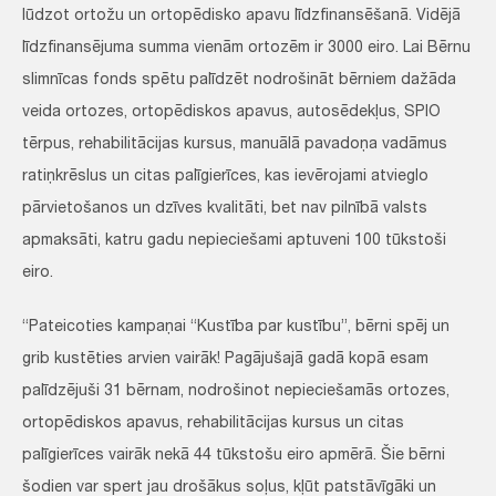
lūdzot ortožu un ortopēdisko apavu līdzfinansēšanā. Vidējā
līdzfinansējuma summa vienām ortozēm ir 3000 eiro. Lai Bērnu
slimnīcas fonds spētu palīdzēt nodrošināt bērniem dažāda
veida ortozes, ortopēdiskos apavus, autosēdekļus, SPIO
tērpus, rehabilitācijas kursus, manuālā pavadoņa vadāmus
ratiņkrēslus un citas palīgierīces, kas ievērojami atvieglo
pārvietošanos un dzīves kvalitāti, bet nav pilnībā valsts
apmaksāti, katru gadu nepieciešami aptuveni 100 tūkstoši
eiro.
“Pateicoties kampaņai “Kustība par kustību”, bērni spēj un
grib kustēties arvien vairāk! Pagājušajā gadā kopā esam
palīdzējuši 31 bērnam, nodrošinot nepieciešamās ortozes,
ortopēdiskos apavus, rehabilitācijas kursus un citas
palīgierīces vairāk nekā 44 tūkstošu eiro apmērā. Šie bērni
šodien var spert jau drošākus soļus, kļūt patstāvīgāki un