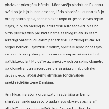
piedzīvot priecīgāku bērnību. Kāds varēja piedalīties Dziesmu
svētkos, jo bija jaunas ortozes, kāds pieteicās Jaunsardzē, jo
bija speciālie apavi, kāds beidzot kopā ar ģimeni devās ārpus
mājas, jo bijām sarūpējuši atbilstošu autosēdeklīti. Mēs no
sirds priecājamies par katra bērna sasniegumiem un esam
ārkārtīgi pateicīgi cilvēkiem par atbalstu un ziedojumiem! Arī
šogad bērniem vajadzību ir daudz, speciālie apavi nonēsājas,
vecās ortozes paliek par mazām vai ir nepieciešami kādi citi
palīglīdzekļi, lai tiktu dzīvē uz priekšu – soli pa solim, kilometru
pa kilometram, un pieturoties pie sirsnīgu un labu cilvēku
drošā pleca,”
atklāj Bērnu slimnīcas fonda valdes
priekšsēdētāja Liene Dambiņa.
Rimi Rīgas maratona organizatori sadarbībā ar Bērnu
slimnīcas fondu jau astoto gadu visus skrējējus aicina arī