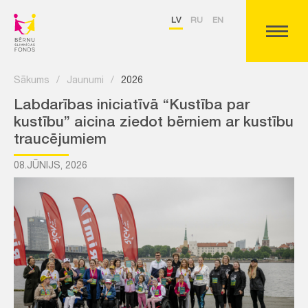
LV
RU
EN
Sākums
/
Jaunumi
/
2026
Labdarības iniciatīvā “Kustība par
kustību” aicina ziedot bērniem ar kustību
traucējumiem
08.JŪNIJS, 2026