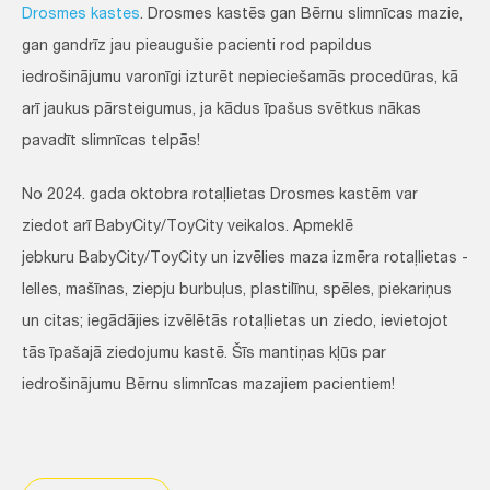
Drosmes kastes
. Drosmes kastēs gan Bērnu slimnīcas mazie,
gan gandrīz jau pieaugušie pacienti rod papildus
iedrošinājumu varonīgi izturēt nepieciešamās procedūras, kā
arī jaukus pārsteigumus, ja kādus īpašus svētkus nākas
pavadīt slimnīcas telpās!
No 2024. gada oktobra rotaļlietas Drosmes kastēm var
ziedot arī BabyCity/ToyCity veikalos. Apmeklē
jebkuru BabyCity/ToyCity un izvēlies maza izmēra rotaļlietas -
lelles, mašīnas, ziepju burbuļus, plastilīnu, spēles, piekariņus
un citas; iegādājies izvēlētās rotaļlietas un ziedo, ievietojot
tās īpašajā ziedojumu kastē. Šīs mantiņas kļūs par
iedrošinājumu Bērnu slimnīcas mazajiem pacientiem!