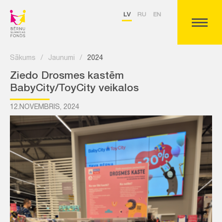
LV
RU
EN
Sākums
/
Jaunumi
/
2024
Ziedo Drosmes kastēm
BabyCity/ToyCity veikalos
12.NOVEMBRIS, 2024