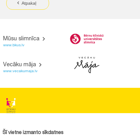
Atpakaļ
Mūsu slimnīca
www.bkus.lv
Vecāku māja
www.vecakumaja.lv
BĒRNU SLIMNĪCAS FONDS
Reģistrācijas nr.:
40008057120
Šī vietne izmanto sīkdatnes
Adrese:
Vienības gatve 45, Rīga, LV1004, Latvija