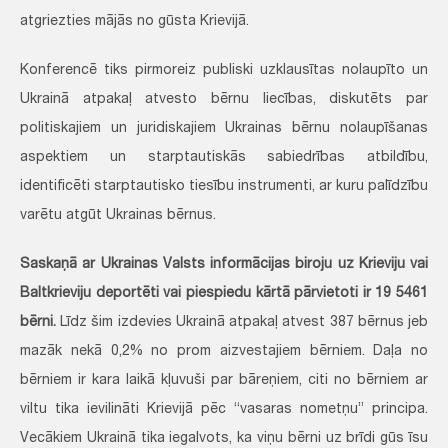
atgriezties mājās no gūsta Krievijā.
Konferencē tiks pirmoreiz publiski uzklausītas nolaupīto un
Ukrainā atpakaļ atvesto bērnu liecības, diskutēts par
politiskajiem un juridiskajiem Ukrainas bērnu nolaupīšanas
aspektiem un starptautiskās sabiedrības atbildību,
identificēti starptautisko tiesību instrumenti, ar kuru palīdzību
varētu atgūt Ukrainas bērnus.
Saskaņā ar Ukrainas Valsts informācijas biroju uz Krieviju vai
Baltkrieviju deportēti vai piespiedu kārtā pārvietoti ir 19 5461
bērni.
Līdz šim izdevies Ukrainā atpakaļ atvest 387 bērnus jeb
mazāk nekā 0,2% no prom aizvestajiem bērniem. Daļa no
bērniem ir kara laikā kļuvuši par bāreņiem, citi no bērniem ar
viltu tika ievilināti Krievijā pēc “vasaras nometņu” principa.
Vecākiem Ukrainā tika iegalvots, ka viņu bērni uz brīdi gūs īsu