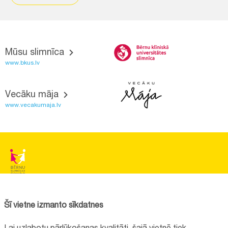
Mūsu slimnīca
www.bkus.lv
Vecāku māja
www.vecakumaja.lv
BĒRNU SLIMNĪCAS FONDS
Reģistrācijas nr.:
40008057120
Šī vietne izmanto sīkdatnes
Adrese:
Vienības gatve 45, Rīga, LV1004, Latvija