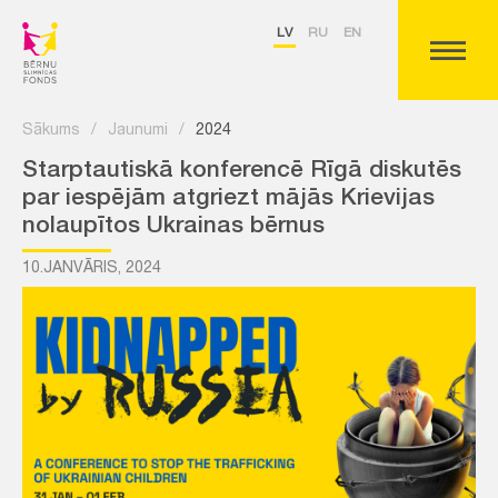
LV
RU
EN
Sākums
/
Jaunumi
/
2024
Starptautiskā konferencē Rīgā diskutēs
par iespējām atgriezt mājās Krievijas
nolaupītos Ukrainas bērnus
10.JANVĀRIS, 2024