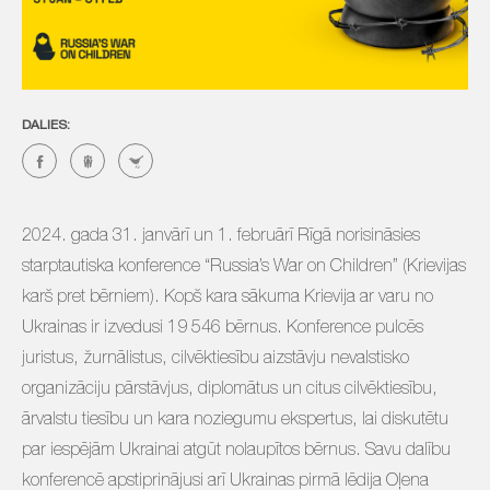
DALIES:
2024. gada 31. janvārī un 1. februārī Rīgā norisināsies
starptautiska konference “Russia’s War on Children” (Krievijas
karš pret bērniem). Kopš kara sākuma Krievija ar varu no
Ukrainas ir izvedusi 19 546 bērnus. Konference pulcēs
juristus, žurnālistus, cilvēktiesību aizstāvju nevalstisko
organizāciju pārstāvjus, diplomātus un citus cilvēktiesību,
ārvalstu tiesību un kara noziegumu ekspertus, lai diskutētu
par iespējām Ukrainai atgūt nolaupītos bērnus. Savu dalību
konferencē apstiprinājusi arī Ukrainas pirmā lēdija Oļena