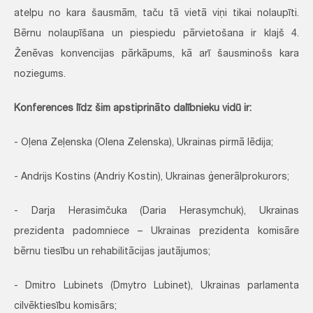
atelpu no kara šausmām, taču tā vietā viņi tikai nolaupīti.
Bērnu nolaupīšana un piespiedu pārvietošana ir klajš 4.
Ženēvas konvencijas pārkāpums, kā arī šausminošs kara
noziegums.
Konferences līdz šim apstiprināto dalībnieku vidū ir:
- Oļena Zeļenska (Olena Zelenska), Ukrainas pirmā lēdija;
- Andrijs Kostins (Andriy Kostin), Ukrainas ģenerālprokurors;
- Darja Herasimčuka (Daria Herasymchuk), Ukrainas
prezidenta padomniece – Ukrainas prezidenta komisāre
bērnu tiesību un rehabilitācijas jautājumos;
- Dmitro Lubinets (Dmytro Lubinet), Ukrainas parlamenta
cilvēktiesību komisārs;