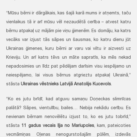
“Mūsu bērni ir dārgākais, kas šajā karā mums ir atņemts, taču
vienlaikus tā ir arī mūsu vēl nezaudētā cerība – atvest katru
bērnu atpakaļ uz mājām pie viņu ģimenēm. Es domāju, ka katrs
vecāks var izjust tās sāpes un šausmas, ko katru dienu jūt
Ukrainas ģimenes, kuru bērni ar varu vai viltu ir aizvesti uz
Krieviju. Un arī katrs tēvs un māte sapratīs, ka mēs nekad
nepadosimies un līdz pat pēdējam darīsim visu iespējamo un
neiespējamo, lai visus bērnus atgrieztu atpakaļ Ukrainā,”
stāsta
Ukrainas vēstnieks Latvijā Anatolijs Kucevols
.
“Ko es jutu brīdī, kad atguvu samaņu Doņeckas slimnīcas
palātā? Sāpes, vientulību, bailes… Nebija nekādu cerību. Es
nevienam bērnam nenovēlētu izjust to, ko es jutu tobrīd,”
stāsta
11 gadus vecais Iļja no Mariupoles
, kam, pateicoties
vecmāmiņas Oļenas nenogurstošajām pūlēm, izdevās