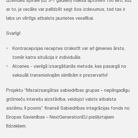
dzemdes spirāle (uz 3-7 gadiem) maksā aptuveni 150 eiro, līdz
ar to, ja vecāks var palīdzēt segt šos izdevumus, tad tas ir
labs un vērtīgs atbalsts jaunietes veselībai.
Svarīgi!
Kontracepcijas receptes izrakstīt var arī ģimenes ārsts,
tomēr katra situācija ir individuāla
Atceries - vienīgā izsargāšanās metode, kas pasargā no
seksuāli transmisīvajām slimībām ir prezervatīvi!
Projektu “Mazaizsargātas sabiedrības grupas – nepilngadīgu
grūtnieču interešu aizstāvība, veidojot valsts atbalsta
sistēmu, II posms” finansē Sabiedrības integrācijas fonds no
Eiropas Savienības – NextGenerationEU piešķirtajiem
līdzekļiem.