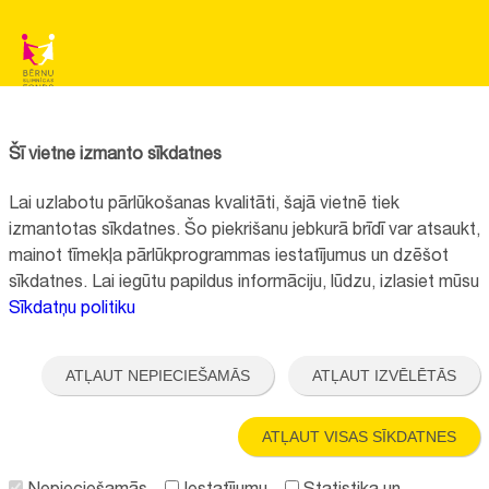
BĒRNU SLIMNĪCAS FONDS
Reģistrācijas nr.:
40008057120
Šī vietne izmanto sīkdatnes
Adrese:
Vienības gatve 45, Rīga, LV1004, Latvija
Lai uzlabotu pārlūkošanas kvalitāti, šajā vietnē tiek
+371 67064475
izmantotas sīkdatnes. Šo piekrišanu jebkurā brīdī var atsaukt,
mainot tīmekļa pārlūkprogrammas iestatījumus un dzēšot
sīkdatnes. Lai iegūtu papildus informāciju, lūdzu, izlasiet mūsu
Visi kontakti
Sīkdatņu politiku
Vietnes funkcionalitāte uzlabota EEZ un Norvēģijas grantu programmas
"Aktīvo iedzīvotāju fonds" finansētā projekta "
Bērnu slimnīcas fonda
ATĻAUT NEPIECIEŠAMĀS
ATĻAUT IZVĒLĒTĀS
ilgtspējīgas attīstības veicināšana
" ietvaros.
ATĻAUT VISAS SĪKDATNES