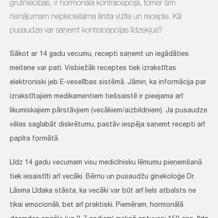
grūtniecības, ir hormonālā kontracepcija, tomēr šim
risinājumam nepieciešama ārsta vizīte un recepte. Kā
pusaudze var saņemt kontracepcijas līdzekļus?
Sākot ar 14 gadu vecumu, recepti saņemt un iegādāties
meitene var pati. Visbiežāk receptes tiek izrakstītas
elektroniski jeb E-veselības sistēmā. Jāmin, ka informācija par
izrakstītajiem medikamentiem tiešsaistē ir pieejama arī
likumiskajiem pārstāvjiem (vecākiem/aizbildņiem). Ja pusaudze
vēlas saglabāt diskrētumu, pastāv iespēja saņemt recepti arī
papīra formātā.
Līdz 14 gadu vecumam visu medicīnisku lēmumu pieņemšanā
tiek iesaistīti arī vecāki. Bērnu un pusaudžu ginekoloģe Dr.
Lāsma Līdaka stāsta, ka vecāki var būt arī liels atbalsts ne
tikai emocionāli, bet arī praktiski. Piemēram, hormonālā