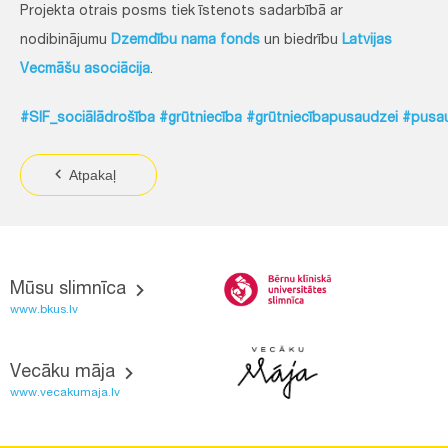
Projekta otrais posms tiek īstenots sadarbībā ar
nodibinājumu
Dzemdību nama fonds
un biedrību
Latvijas
Vecmāšu asociācija
.
#SIF_sociālādrošība
#grūtniecība
#grūtniecībapusaudzei
#pusa
Atpakaļ
Mūsu slimnīca
www.bkus.lv
Vecāku māja
www.vecakumaja.lv