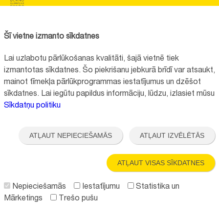
BĒRNU SLIMNĪCAS FONDS
Reģistrācijas nr.:
40008057120
Šī vietne izmanto sīkdatnes
Adrese:
Vienības gatve 45, Rīga, LV1004, Latvija
Lai uzlabotu pārlūkošanas kvalitāti, šajā vietnē tiek
+371 67064475
izmantotas sīkdatnes. Šo piekrišanu jebkurā brīdī var atsaukt,
mainot tīmekļa pārlūkprogrammas iestatījumus un dzēšot
sīkdatnes. Lai iegūtu papildus informāciju, lūdzu, izlasiet mūsu
Visi kontakti
Sīkdatņu politiku
Vietnes funkcionalitāte uzlabota EEZ un Norvēģijas grantu programmas
"Aktīvo iedzīvotāju fonds" finansētā projekta "
Bērnu slimnīcas fonda
ATĻAUT NEPIECIEŠAMĀS
ATĻAUT IZVĒLĒTĀS
ilgtspējīgas attīstības veicināšana
" ietvaros.
ATĻAUT VISAS SĪKDATNES
Nepieciešamās
Iestatījumu
Statistika un
Mārketings
Trešo pušu
Seko mums: