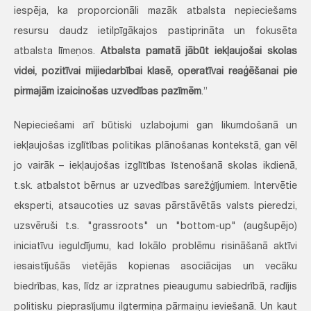
iespēja, ka proporcionāli mazāk atbalsta nepieciešams
resursu daudz ietilpīgākajos pastiprināta un fokusēta
atbalsta līmeņos.
Atbalsta pamatā jābūt iekļaujošai skolas
videi, pozitīvai mijiedarbībai klasē, operatīvai reaģēšanai pie
pirmajām izaicinošas uzvedības pazīmēm
.”
Nepieciešami arī būtiski uzlabojumi gan likumdošanā un
iekļaujošas izglītības politikas plānošanas kontekstā, gan vēl
jo vairāk – iekļaujošas izglītības īstenošanā skolas ikdienā,
t.sk. atbalstot bērnus ar uzvedības sarežģījumiem. Intervētie
eksperti, atsaucoties uz savas pārstāvētās valsts pieredzi,
uzsvēruši t.s. "grassroots" un "bottom-up" (augšupējo)
iniciatīvu ieguldījumu, kad lokālo problēmu risināšanā aktīvi
iesaistījušās vietējās kopienas asociācijas un vecāku
biedrības, kas, līdz ar izpratnes pieaugumu sabiedrībā, radījis
politisku pieprasījumu ilgtermiņa pārmaiņu ieviešanā. Un kaut