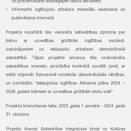
un prezentēšana atbildīgajām valsts iestādēm;
informatīvi izglītojošu atbalsta materiālu veidošana un
publicēšana internetā
Projekta rezultātā tiks veicināta sabiedrības izpratne par
bērnu ar uzvedības grūtībām izglītības sistēmā
izaicinājumiem un iekļaujošu attieksmi demokrātiskā
sabiedrībā. Tāpat projekta ietvaros tiks nodrošināta
sabiedrības interešu aizstāvība konkrētā sociālā jomā, ar
mērķi stiprināt Satversmē noteiktās demokrātiskās vērtības,
un izstrādāts “Iekļaujošas izglītības Atbalsta plāns 2024. –
2028. gadam bērniem ar uzvedības grūtībām skolu vidē”.
Projekta īstenošanas laiks: 2023. gada 1. janvāris - 2024. gada
31. oktobris.
Projektu finansē Sabiedrības integrācijas fonds no Kultūras