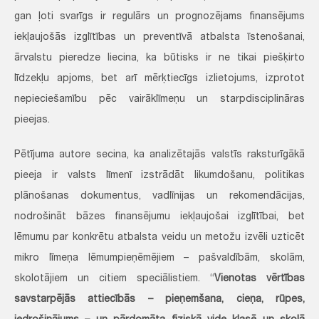
gan ļoti svarīgs ir regulārs un prognozējams finansējums
iekļaujošās izglītības un preventīvā atbalsta īstenošanai,
ārvalstu pieredze liecina, ka būtisks ir ne tikai piešķirto
līdzekļu apjoms, bet arī mērķtiecīgs izlietojums, izprotot
nepieciešamību pēc vairāklīmeņu un starpdisciplināras
pieejas.
Pētījuma autore secina, ka analizētajās valstīs raksturīgākā
pieeja ir valsts līmenī izstrādāt likumdošanu, politikas
plānošanas dokumentus, vadlīnijas un rekomendācijas,
nodrošināt bāzes finansējumu iekļaujošai izglītībai, bet
lēmumu par konkrētu atbalsta veidu un metožu izvēli uzticēt
mikro līmeņa lēmumpieņēmējiem – pašvaldībām, skolām,
skolotājiem un citiem speciālistiem. “
Vienotas vērtības
savstarpējās attiecībās – pieņemšana, cieņa, rūpes,