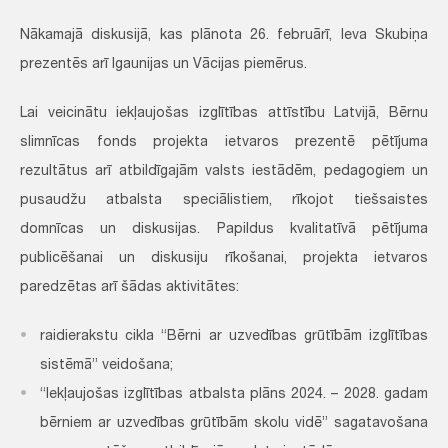
Nākamajā diskusijā, kas plānota 26. februārī, Ieva Skubiņa
prezentēs arī Igaunijas un Vācijas piemērus.
Lai veicinātu iekļaujošas izglītības attīstību Latvijā, Bērnu
slimnīcas fonds projekta ietvaros prezentē pētījuma
rezultātus arī atbildīgajām valsts iestādēm, pedagogiem un
pusaudžu atbalsta speciālistiem, rīkojot tiešsaistes
domnīcas un diskusijas. Papildus kvalitatīvā pētījuma
publicēšanai un diskusiju rīkošanai, projekta ietvaros
paredzētas arī šādas aktivitātes:
raidierakstu cikla “Bērni ar uzvedības grūtībām izglītības
sistēmā” veidošana;
“Iekļaujošas izglītības atbalsta plāns 2024. – 2028. gadam
bērniem ar uzvedības grūtībām skolu vidē” sagatavošana