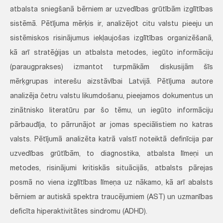
atbalsta sniegšanā bērniem ar uzvedības grūtībām izglītības
sistēmā. Pētījuma mērķis ir, analizējot citu valstu pieeju un
sistēmiskos risinājumus iekļaujošas izglītības organizēšanā,
kā arī stratēģijas un atbalsta metodes, iegūto informāciju
(paraugprakses) izmantot turpmākām diskusijām šīs
mērķgrupas interešu aizstāvībai Latvijā. Pētījuma autore
analizēja četru valstu likumdošanu, pieejamos dokumentus un
zinātnisko literatūru par šo tēmu, un iegūto informāciju
pārbaudīja, to pārrunājot ar jomas speciālistiem no katras
valsts. Pētījumā analizēta katrā valstī noteiktā definīcija par
uzvedības grūtībām, to diagnostika, atbalsta līmeņi un
metodes, risinājumi kritiskās situācijās, atbalsts pārejas
posmā no viena izglītības līmeņa uz nākamo, kā arī abalsts
bērniem ar autiskā spektra traucējumiem (AST) un uzmanības
deficīta hiperaktivitātes sindromu (ADHD).