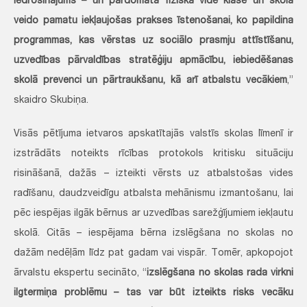
iedrošinājums – un pārdomāta fiziskā vide klasē un skolā
veido pamatu iekļaujošas prakses īstenošanai, ko papildina
programmas, kas vērstas uz sociālo prasmju attīstīšanu,
uzvedības pārvaldības stratēģiju apmācību, iebiedēšanas
skolā prevenci un pārtraukšanu, kā arī atbalstu vecākiem
,”
skaidro Skubiņa.
Visās pētījuma ietvaros apskatītajās valstīs skolas līmenī ir
izstrādāts noteikts rīcības protokols kritisku situāciju
risināšanā, dažās – izteikti vērsts uz atbalstošas vides
radīšanu, daudzveidīgu atbalsta mehānismu izmantošanu, lai
pēc iespējas ilgāk bērnus ar uzvedības sarežģījumiem iekļautu
skolā. Citās – iespējama bērna izslēgšana no skolas no
dažām nedēļām līdz pat gadam vai vispār. Tomēr, apkopojot
ārvalstu ekspertu secināto, “
izslēgšana no skolas rada virkni
ilgtermiņa problēmu – tas var būt izteikts risks vecāku