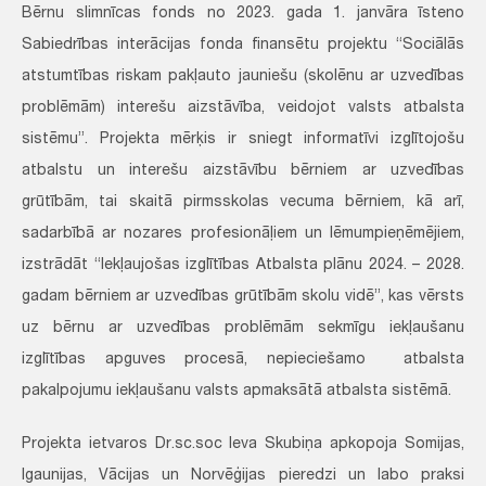
Bērnu slimnīcas fonds no 2023. gada 1. janvāra īsteno
Sabiedrības interācijas fonda finansētu projektu “Sociālās
atstumtības riskam pakļauto jauniešu (skolēnu ar uzvedības
problēmām) interešu aizstāvība, veidojot valsts atbalsta
sistēmu”. Projekta mērķis ir sniegt informatīvi izglītojošu
atbalstu un interešu aizstāvību bērniem ar uzvedības
grūtībām, tai skaitā pirmsskolas vecuma bērniem, kā arī,
sadarbībā ar nozares profesionāļiem un lēmumpieņēmējiem,
izstrādāt “Iekļaujošas izglītības Atbalsta plānu 2024. – 2028.
gadam bērniem ar uzvedības grūtībām skolu vidē”, kas vērsts
uz bērnu ar uzvedības problēmām sekmīgu iekļaušanu
izglītības apguves procesā, nepieciešamo atbalsta
pakalpojumu iekļaušanu valsts apmaksātā atbalsta sistēmā.
Projekta ietvaros Dr.sc.soc Ieva Skubiņa apkopoja Somijas,
Igaunijas, Vācijas un Norvēģijas pieredzi un labo praksi