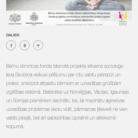
DALIES:
Bērnu slimnīcas fonda īstenotā projekta ietvaros socioloģe
Ieva Skubiņa veikusi pētījumu par citu valstu pieredzi un
praksi, sniedzot atbalstu bērniem ar uzvedības grūtībām
izglītības sistēmā. Balstoties uz Norvēģijas, Vācijas, Igaunijas
un Somijas piemēriem secināts, ka, lai mazinātu agresīvas
uzvedības problēmas skolu vidē, pārmaiņas jāievieš ne vien
valsts pieejā, bet arī sabiedrības izpratnē un attieksmē
kopumā.