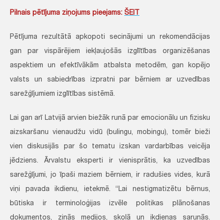
Pilnais pētījuma ziņojums pieejams:
ŠEIT
Pētījuma rezultātā apkopoti secinājumi un rekomendācijas
gan par vispārējiem iekļaujošās izglītības organizēšanas
aspektiem un efektīvākām atbalsta metodēm, gan kopējo
valsts un sabiedrības izpratni par bērniem ar uzvedības
sarežģījumiem izglītības sistēmā.
Lai gan arī Latvijā arvien biežāk runā par emocionālu un fizisku
aizskaršanu vienaudžu vidū (bulingu, mobingu), tomēr bieži
vien diskusijās par šo tematu izskan vardarbības veicēja
jēdziens. Ārvalstu eksperti ir vienisprātis, ka uzvedības
sarežģījumi, jo īpaši maziem bērniem, ir radušies vides, kurā
viņi pavada ikdienu, ietekmē. “Lai nestigmatizētu bērnus,
būtiska ir terminoloģijas izvēle politikas plānošanas
dokumentos, ziņās medijos, skolā un ikdienas sarunās.