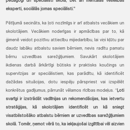
pedagogi un speciālisti skolā, bet arī mentālās veselības
eksperti, sociālās jomas speciālisti.”
Pētījumā secināts, ka ļoti nozīmīgs ir arī atbalsts vecākiem un
skolotājiem. Vecākiem noderīgas ir apmācības par to, kā
ģimenē veidot pozitīvu attiecību mijiedarbību, lai viņi kļūtu par
daudz labāku atbalstu saviem bērniem, nevis radītu pamatu
bērnu uzvedības sarežģījumiem. Savukārt skolotājiem
ikdienas darbā ārkārtīgi būtisks ir praktisks koučings un
supervīzijas ar speciālistiem, kas parādītu, kā identificēt
dažādas situācijas, dotu iespēju pārspriest vai izspēlēt
konkrētus gadījumus, pārrunāt vēlamos rīcības modeļus. “
Ļoti
svarīgi ir izstrādāt vadlīnijas un rekomendācijas, kas ietvertu
stratēģijas, kā skolotājiem identificēt un kā sniegt
visatbilstošāko atbalstu bērniem ar uzvedības sarežģījumiem
skolā. Tomēr, ņemot vērā to, ka iekļaujošai izglītībai vēl aizvien