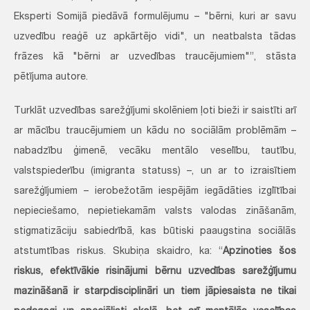
Eksperti Somijā piedāvā formulējumu – "bērni, kuri ar savu
uzvedību reaģē uz apkārtējo vidi", un neatbalsta tādas
frāzes kā "bērni ar uzvedības traucējumiem"”, stāsta
pētījuma autore.
Turklāt uzvedības sarežģījumi skolēniem ļoti bieži ir saistīti arī
ar mācību traucējumiem un kādu no sociālām problēmām –
nabadzību ģimenē, vecāku mentālo veselību, tautību,
valstspiederību (imigranta statuss) –, un ar to izraisītiem
sarežģījumiem – ierobežotām iespējām iegādāties izglītībai
nepieciešamo, nepietiekamām valsts valodas zināšanām,
stigmatizāciju sabiedrībā, kas būtiski paaugstina sociālās
atstumtības riskus. Skubiņa skaidro, ka: “
Apzinoties šos
riskus, efektīvākie risinājumi bērnu uzvedības sarežģījumu
mazināšanā ir starpdisciplināri un tiem jāpiesaista ne tikai