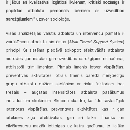
ir jābūt arī kvalitatīvai izglītībai ikvienam, kritiski nozīmīgs ir
papildus atbalsta personāls bērniem ar uzvedības
sarežģījumiem
,” uzsver socioloģe.
Visās analizētajās valstīs atbalsta un intervenču pamatā ir
vairāklīmeņu atbalsta sistēmas (
Multi Tiered Support System
)
principi. Šī sistēma piedāvā apkopot efektīvākās atbalsta
metodes gan mācību, gan uzvedības sarežģījumu risināšanai,
atbilstoši trim līmeņiem. Pirmais līmenis ietver vispārējas,
preventīvas aktivitātes, otrais līmenis paredz mērķtiecīgu
grupu atbalstu dažiem skolēniem ar riska faktoriem, bet
trešais – augstas intensitātes atbalsta pasākumus
individuāliem skolēniem. Skubiņa skaidro, ka: “Jo savlaicīgāk
īstenotas vispārējas, preventīvas aktivitātes, kas ir gan
ietekmes ziņā efektīvākas, gan arī laika, finanšu un
cilvēkresursu mazāk ietilpīgas uz katru gadījumu, jo lielāka