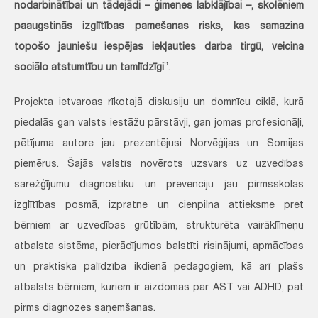
nodarbinātībai un tādejādi – ģimenes labklājībai –, skolēniem
paaugstinās izglītības pamešanas risks, kas samazina
topošo jauniešu iespējas iekļauties darba tirgū, veicina
sociālo atstumtību un tamlīdzīgi
”.
Projekta ietvaroas rīkotajā diskusiju un domnīcu ciklā, kurā
piedalās gan valsts iestāžu pārstāvji, gan jomas profesionāļi,
pētījuma autore jau prezentējusi Norvēģijas un Somijas
piemērus. Šajās valstīs novērots uzsvars uz uzvedības
sarežģījumu diagnostiku un prevenciju jau pirmsskolas
izglītības posmā, izpratne un cieņpilna attieksme pret
bērniem ar uzvedības grūtībām, strukturēta vairāklīmeņu
atbalsta sistēma, pierādījumos balstīti risinājumi, apmācības
un praktiska palīdzība ikdienā pedagogiem, kā arī plašs
atbalsts bērniem, kuriem ir aizdomas par AST vai ADHD, pat
pirms diagnozes saņemšanas.