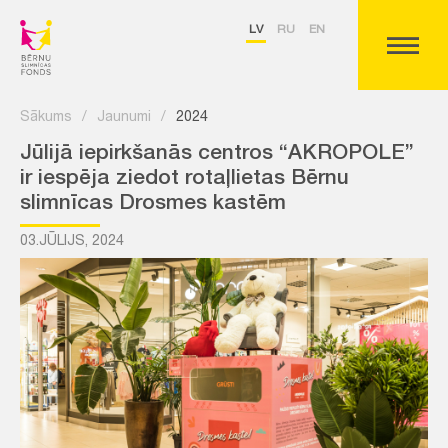
LV
RU
EN
Sākums
/
Jaunumi
/
2024
Jūlijā iepirkšanās centros “AKROPOLE”
ir iespēja ziedot rotaļlietas Bērnu
slimnīcas Drosmes kastēm
03.JŪLIJS, 2024