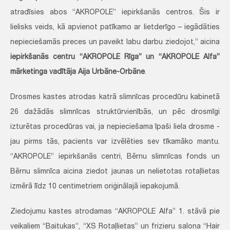
atradīsies abos “AKROPOLE” iepirkšanās centros. Šis ir
lielisks veids, kā apvienot patīkamo ar lietderīgo – iegādāties
nepieciešamās preces un paveikt labu darbu ziedojot,” aicina
iepirkšanās centru “AKROPOLE Rīga” un “AKROPOLE Alfa”
mārketinga vadītāja Aija Urbāne-Orbāne
.
Drosmes kastes atrodas katrā slimnīcas procedūru kabinetā
26 dažādās slimnīcas struktūrvienībās, un pēc drosmīgi
izturētas procedūras vai, ja nepieciešama īpaši liela drosme -
jau pirms tās, pacients var izvēlēties sev tīkamāko mantu.
“AKROPOLE” iepirkšanās centri, Bērnu slimnīcas fonds un
Bērnu slimnīca aicina ziedot jaunas un nelietotas rotaļlietas
izmērā līdz 10 centimetriem oriģinālajā iepakojumā.
Ziedojumu kastes atrodamas “AKROPOLE Alfa” 1. stāvā pie
veikaliem “Baitukas”, “XS Rotaļlietas” un frizieru salona “Hair