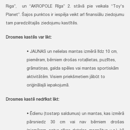
Riga”, un “AKROPOLE Rīga” 2. stāvā pie veikala “Toy's
Planet”. Šajos punktos ir iespēja veikt arī finansiālu ziedojumu
tam paredzētajās ziedojumu kastītēs.
Drosmes kastēs var likt:
• JAUNAS un nelielas mantas izmērā līdz 10 cm,
piemēram, bērniem drošas rotaļlietas, puzlītes,
grāmatiņas, galda spēles vai mantas sportiskām
aktivitātēm. Visiem priekšmetiem jābūt to
oriģinālajā iepakojumā.
Drosmes kastē nedrīkst likt:
• Ēdienu (tostarp saldumus) un mantas, kas izmērā
pārsniedz 30 cm vai nav bērniem drošas