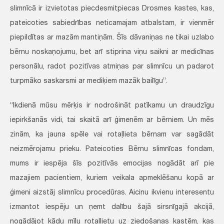
slimnīcā ir izvietotas piecdesmitpiecas Drosmes kastes, kas,
pateicoties sabiedrības neticamajam atbalstam, ir vienmēr
piepildītas ar mazām mantiņām. Šīs dāvaniņas ne tikai uzlabo
bērnu noskaņojumu, bet arī stiprina viņu saikni ar medicīnas
personālu, radot pozitīvas atmiņas par slimnīcu un padarot
turpmāko saskarsmi ar mediķiem mazāk bailīgu”.
“Ikdienā mūsu mērķis ir nodrošināt patīkamu un draudzīgu
iepirkšanās vidi, tai skaitā arī ģimenēm ar bērniem. Un mēs
zinām, ka jauna spēle vai rotaļlieta bērnam var sagādāt
neizmērojamu prieku. Pateicoties Bērnu slimnīcas fondam,
mums ir iespēja šīs pozitīvās emocijas nogādāt arī pie
mazajiem pacientiem, kuriem veikala apmeklēšanu kopā ar
ģimeni aizstāj slimnīcu procedūras. Aicinu ikvienu interesentu
izmantot iespēju un ņemt dalību šajā sirsnīgajā akcijā,
nogādājot kādu mīļu rotaļlietu uz ziedošanas kastēm, kas