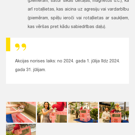
(piemēram, satur sīkas detaļas, magnētus u.c.), kā
arī rotaļlietas, kas aicina uz agresiju vai vardarbību
(piemēram, spēļu ieroči vai rotaļlietas ar saukļiem,
kas vēršas pret kādu sabiedrības daļu).
Akcijas norises laiks: no 2024. gada 1. jūlija līdz 2024.
gada 31. jūlijam.