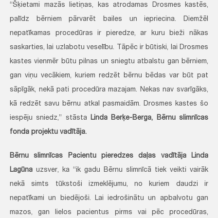
“Šķietami mazās lietiņas, kas atrodamas Drosmes kastēs,
palīdz bērniem pārvarēt bailes un iepriecina. Diemžēl
nepatīkamas procedūras ir pieredze, ar kuru bieži nākas
saskarties, lai uzlabotu veselību. Tāpēc ir būtiski, lai Drosmes
kastes vienmēr būtu pilnas un sniegtu atbalstu gan bērniem,
gan viņu vecākiem, kuriem redzēt bērnu bēdas var būt pat
sāpīgāk, nekā pati procedūra mazajam. Nekas nav svarīgāks,
kā redzēt savu bērnu atkal pasmaidām. Drosmes kastes šo
iespēju sniedz,” stāsta
Linda Berķe-Berga, Bērnu slimnīcas
fonda projektu vadītāja.
Bērnu slimnīcas Pacientu pieredzes daļas vadītāja Linda
Lagūna
uzsver, ka “ik gadu Bērnu slimnīcā tiek veikti vairāk
nekā simts tūkstoši izmeklējumu, no kuriem daudzi ir
nepatīkami un biedējoši. Lai iedrošinātu un apbalvotu gan
mazos, gan lielos pacientus pirms vai pēc procedūras,