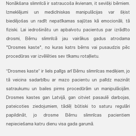
Nonākšana slimnīcā ir satraucoša ikvienam, it sevišķi bērniem.
Izmeklējumi un medicīniskas manipulācijas var šķist
biedējošas un radīt nepatīkamas sajūtas kā emocionāli, tā
fiziski. Lai iedrošinātu un apbalvotu pacientus par izrādīto
drosmi, Bērnu slimnīcā jau vairākus gadus atrodama
"Drosmes kaste", no kuras katrs bērns vai pusaudzis pēc
procedūras var izvēlēties sev tīkamu rotaļlietu.
“Drosmes kaste” ir liels palīgs arī Bērnu slimnīcas mediķiem, jo
tā veicina sadarbību ar mazo pacientu un palīdz mazināt
satraukumu un bailes pirms procedūrām un manipulācijām.
Drosmes kastes gan Latvijā, gan citviet pasaulē darbojas,
pateicoties ziedojumiem, tādēļ būtiski to saturu regulāri
papildināt, jo drosme Bērnu slimnīcas pacientiem
nepieciešama katru dienu visa gada garumā.