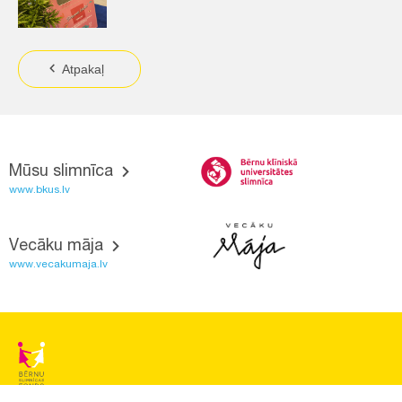
Atpakaļ
Mūsu slimnīca
www.bkus.lv
Vecāku māja
www.vecakumaja.lv