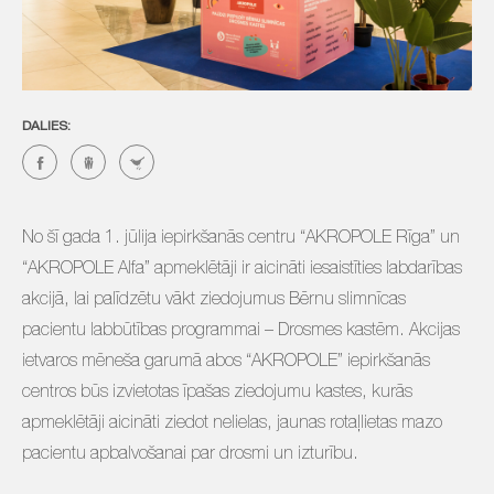
DALIES:
No šī gada 1. jūlija iepirkšanās centru “AKROPOLE Rīga” un
“AKROPOLE Alfa” apmeklētāji ir aicināti iesaistīties labdarības
akcijā, lai palīdzētu vākt ziedojumus Bērnu slimnīcas
pacientu labbūtības programmai – Drosmes kastēm. Akcijas
ietvaros mēneša garumā abos “AKROPOLE” iepirkšanās
centros būs izvietotas īpašas ziedojumu kastes, kurās
apmeklētāji aicināti ziedot nelielas, jaunas rotaļlietas mazo
pacientu apbalvošanai par drosmi un izturību.