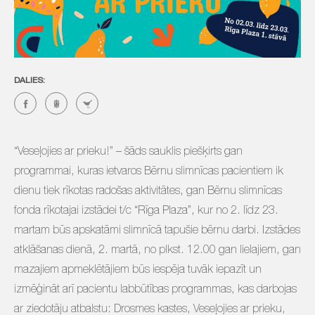
DALIES:
“Veseļojies ar prieku!” – šāds sauklis piešķirts gan
programmai, kuras ietvaros Bērnu slimnīcas pacientiem ik
dienu tiek rīkotas radošas aktivitātes, gan Bērnu slimnīcas
fonda rīkotajai izstādei t/c “Rīga Plaza”, kur no 2. līdz 23.
martam būs apskatāmi slimnīcā tapušie bērnu darbi. Izstādes
atklāšanas dienā, 2. martā, no plkst. 12.00 gan lielajiem, gan
mazajiem apmeklētājiem būs iespēja tuvāk iepazīt un
izmēģināt arī pacientu labbūtības programmas, kas darbojas
ar ziedotāju atbalstu: Drosmes kastes, Veseļojies ar prieku,