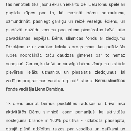
tas nenotiek tikai jaunu ēku un iekārtu dēļ. Lielu lomu spēlē arī
papildu rūpes par to, kā mazināt bērnu satraukumu,
uzmundrināt, pasniegt garšīgu un reizē veselīgu ēdienu, un
piedāvāt dažādu vecumu pacientiem piemērotas brīvā laika
pavadīšanas iespējas. Bērnu slimnīcas fonds ar ziedojumu
līdzekļiem uztur vairākas lieliskas programmas, kas palīdz šīs
rūpes nodrošināt, taču daudzas ģimenes par to nemaz
nenojauš. Ceram, ka košā un sirsnīgā bērnu zīmējumu izstāde
pievērsīs lielāku uzmanību un piesaistīs ziedojumus, lai
vērtīgās programmas varētu turpināt!” stāsta
Bērnu slimnīcas
fonda vadītāja Liene Dambiņa.
“Ik dienu aicinot bērnus piedalīties radošās un brīvā laika
aktivitātēs Bērnu slimnīcā, esam pamanījuši, ka aktivitāšu
noslēguma bilance ir 100% pozitīva - uzlabota pašsajūta,
otrajā plānā atbīdītas raizes par veselību un patīkami un