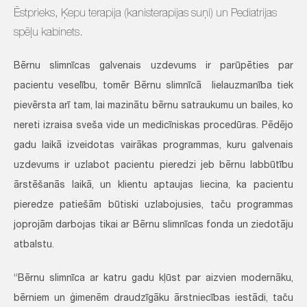
Ēstprieks, Ķepu terapija (kanisterapijas suņi) un Pediatrijas
spēļu kabinets.
Bērnu slimnīcas galvenais uzdevums ir parūpēties par
pacientu veselību, tomēr Bērnu slimnīcā lielauzmanība tiek
pievērsta arī tam, lai mazinātu bērnu satraukumu un bailes, ko
nereti izraisa sveša vide un medicīniskas procedūras. Pēdējo
gadu laikā izveidotas vairākas programmas, kuru galvenais
uzdevums ir uzlabot pacientu pieredzi jeb bērnu labbūtību
ārstēšanās laikā, un klientu aptaujas liecina, ka pacientu
pieredze patiešām būtiski uzlabojusies, taču programmas
joprojām darbojas tikai ar Bērnu slimnīcas fonda un ziedotāju
atbalstu.
“Bērnu slimnīca ar katru gadu kļūst par aizvien modernāku,
bērniem un ģimenēm draudzīgāku ārstniecības iestādi, taču