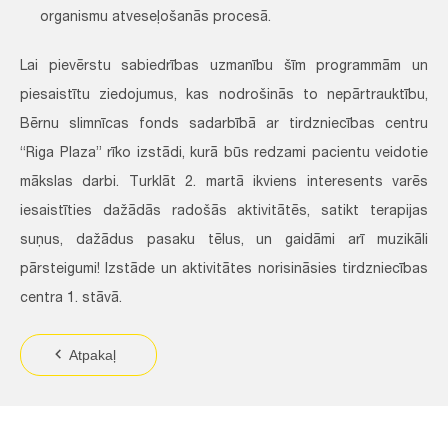
organismu atveseļošanās procesā.
Lai pievērstu sabiedrības uzmanību šīm programmām un
piesaistītu ziedojumus, kas nodrošinās to nepārtrauktību,
Bērnu slimnīcas fonds sadarbībā ar tirdzniecības centru
“Riga Plaza” rīko izstādi, kurā būs redzami pacientu veidotie
mākslas darbi. Turklāt 2. martā ikviens interesents varēs
iesaistīties dažādās radošās aktivitātēs, satikt terapijas
suņus, dažādus pasaku tēlus, un gaidāmi arī muzikāli
pārsteigumi! Izstāde un aktivitātes norisināsies tirdzniecības
centra 1. stāvā.
Atpakaļ