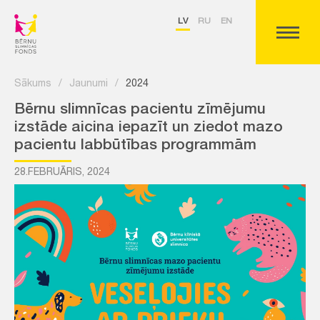
LV
RU
EN
Sākums
/
Jaunumi
/
2024
Bērnu slimnīcas pacientu zīmējumu
izstāde aicina iepazīt un ziedot mazo
pacientu labbūtības programmām
28.FEBRUĀRIS, 2024