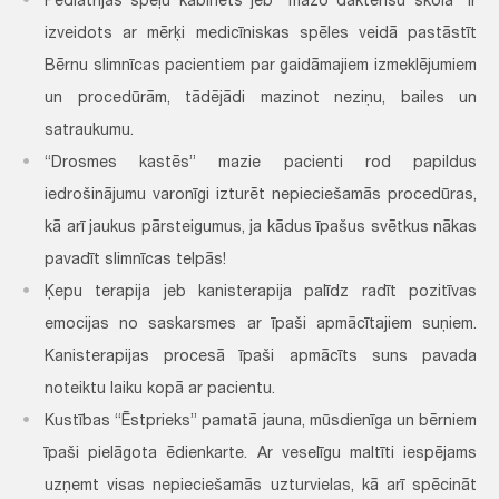
Pediatrijas spēļu kabinets jeb ”mazo dakterīšu skola” ir
izveidots ar mērķi medicīniskas spēles veidā pastāstīt
Bērnu slimnīcas pacientiem par gaidāmajiem izmeklējumiem
un procedūrām, tādējādi mazinot neziņu, bailes un
satraukumu.
“Drosmes kastēs” mazie pacienti rod papildus
iedrošinājumu varonīgi izturēt nepieciešamās procedūras,
kā arī jaukus pārsteigumus, ja kādus īpašus svētkus nākas
pavadīt slimnīcas telpās!
Ķepu terapija jeb kanisterapija palīdz radīt pozitīvas
emocijas no saskarsmes ar īpaši apmācītajiem suņiem.
Kanisterapijas procesā īpaši apmācīts suns pavada
noteiktu laiku kopā ar pacientu.
Kustības “Ēstprieks” pamatā jauna, mūsdienīga un bērniem
īpaši pielāgota ēdienkarte. Ar veselīgu maltīti iespējams
uzņemt visas nepieciešamās uzturvielas, kā arī spēcināt