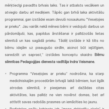
mērķtiecīgi pavadīts brīvais laiks. Tas ir atbalsts vecākiem un
atvieglo darbu arī mediķiem. Tāpēc gan brīvā laika aktivitāšu
programmai, gan izstādei esam devuši nosaukumu "Veseļojies
ar prieku". Jau vairāk nekā mēnesi bērni ir veidojuši darbus un
pārdomājuši, kas, papildus ārstēšanai ir palīdzošās lietas
slimnīcā un kas sagādā prieku. Tādēļ izstāde ir kā tilts no
bērnu idejām uz pieaugušo sirdīm, aicinot būt iejūtīgiem,
saredzēt un saprast,” izstādes konceptu skaidro
Bērnu
slimnīcas Pedagoģijas dienesta vadītāja Indra Veismane.
Programma “Veseļojies ar prieku” nodrošina, ka starp
medicīniskajām procedūrām brīvajā laikā bērniem, kuri ilgāk
atrodas slimnīcā, ir pieejamas arī dažādas citas
aktivitātes, kas palīdz ne vien novērst domas, bet arī
attīstīt savas radošās prasmes un iemācīties ko jaunu.