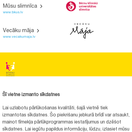
Mūsu slimnīca
www.bkus.lv
Vecāku māja
www.vecakumaja.lv
BĒRNU SLIMNĪCAS FONDS
Reģistrācijas nr.:
40008057120
Šī vietne izmanto sīkdatnes
Adrese:
Vienības gatve 45, Rīga, LV1004, Latvija
Lai uzlabotu pārlūkošanas kvalitāti, šajā vietnē tiek
+371 67064475
izmantotas sīkdatnes. Šo piekrišanu jebkurā brīdī var atsaukt,
mainot tīmekļa pārlūkprogrammas iestatījumus un dzēšot
sīkdatnes. Lai iegūtu papildus informāciju, lūdzu, izlasiet mūsu
Visi kontakti