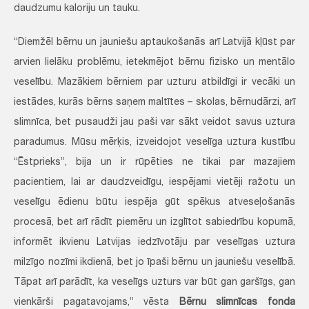
daudzumu kaloriju un tauku.
“Diemžēl bērnu un jauniešu aptaukošanās arī Latvijā kļūst par
arvien lielāku problēmu, ietekmējot bērnu fizisko un mentālo
veselību. Mazākiem bērniem par uzturu atbildīgi ir vecāki un
iestādes, kurās bērns saņem maltītes – skolas, bērnudārzi, arī
slimnīca, bet pusaudži jau paši var sākt veidot savus uztura
paradumus. Mūsu mērķis, izveidojot veselīga uztura kustību
“Ēstprieks”, bija un ir rūpēties ne tikai par mazajiem
pacientiem, lai ar daudzveidīgu, iespējami vietēji ražotu un
veselīgu ēdienu būtu iespēja gūt spēkus atveseļošanās
procesā, bet arī rādīt piemēru un izglītot sabiedrību kopumā,
informēt ikvienu Latvijas iedzīvotāju par veselīgas uztura
milzīgo nozīmi ikdienā, bet jo īpaši bērnu un jauniešu veselībā.
Tāpat arī parādīt, ka veselīgs uzturs var būt gan garšīgs, gan
vienkārši pagatavojams,” vēsta
Bērnu slimnīcas fonda