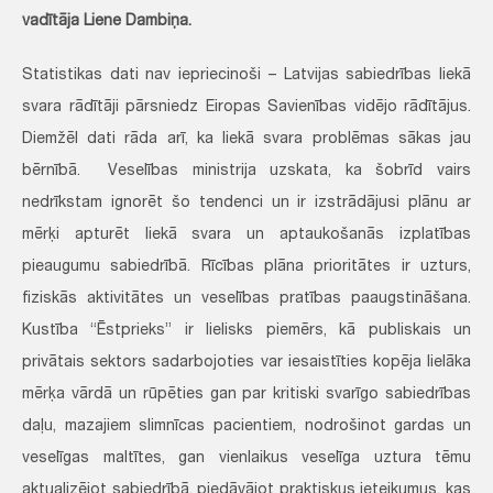
vadītāja Liene Dambiņa.
Statistikas dati nav iepriecinoši – Latvijas sabiedrības liekā
svara rādītāji pārsniedz Eiropas Savienības vidējo rādītājus.
Diemžēl dati rāda arī, ka liekā svara problēmas sākas jau
bērnībā. Veselības ministrija uzskata, ka šobrīd vairs
nedrīkstam ignorēt šo tendenci un ir izstrādājusi plānu ar
mērķi apturēt liekā svara un aptaukošanās izplatības
pieaugumu sabiedrībā. Rīcības plāna prioritātes ir uzturs,
fiziskās aktivitātes un veselības pratības paaugstināšana.
Kustība “Ēstprieks” ir lielisks piemērs, kā publiskais un
privātais sektors sadarbojoties var iesaistīties kopēja lielāka
mērķa vārdā un rūpēties gan par kritiski svarīgo sabiedrības
daļu, mazajiem slimnīcas pacientiem, nodrošinot gardas un
veselīgas maltītes, gan vienlaikus veselīga uztura tēmu
aktualizējot sabiedrībā, piedāvājot praktiskus ieteikumus, kas