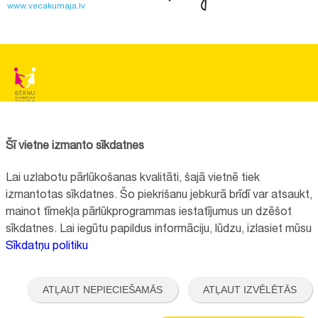
www.vecakumaja.lv
BĒRNU SLIMNĪCAS FONDS
Reģistrācijas nr.:
40008057120
Šī vietne izmanto sīkdatnes
Adrese:
Vienības gatve 45, Rīga, LV1004, Latvija
Lai uzlabotu pārlūkošanas kvalitāti, šajā vietnē tiek
+371 67064475
izmantotas sīkdatnes. Šo piekrišanu jebkurā brīdī var atsaukt,
mainot tīmekļa pārlūkprogrammas iestatījumus un dzēšot
sīkdatnes. Lai iegūtu papildus informāciju, lūdzu, izlasiet mūsu
Visi kontakti
Sīkdatņu politiku
Vietnes funkcionalitāte uzlabota EEZ un Norvēģijas grantu programmas
"Aktīvo iedzīvotāju fonds" finansētā projekta "
Bērnu slimnīcas fonda
ATĻAUT NEPIECIEŠAMĀS
ATĻAUT IZVĒLĒTĀS
ilgtspējīgas attīstības veicināšana
" ietvaros.