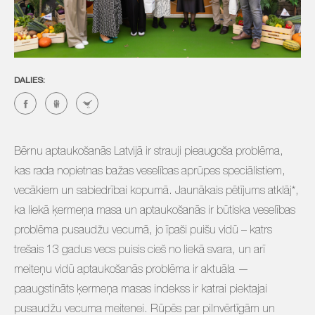
DALIES:
Bērnu aptaukošanās Latvijā ir strauji pieaugoša problēma,
kas rada nopietnas bažas veselības aprūpes speciālistiem,
vecākiem un sabiedrībai kopumā. Jaunākais pētījums atklāj*,
ka liekā ķermeņa masa un aptaukošanās ir būtiska veselības
problēma pusaudžu vecumā, jo īpaši puišu vidū – katrs
trešais 13 gadus vecs puisis cieš no liekā svara, un arī
meiteņu vidū aptaukošanās problēma ir aktuāla —
paaugstināts ķermeņa masas indekss ir katrai piektajai
pusaudžu vecuma meitenei. Rūpēs par pilnvērtīgām un