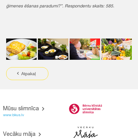
ģimenes ēšanas paradumi?”. Respondentu skaits: 585.
Atpakaļ
Mūsu slimnīca
www.bkus.lv
Vecāku māja