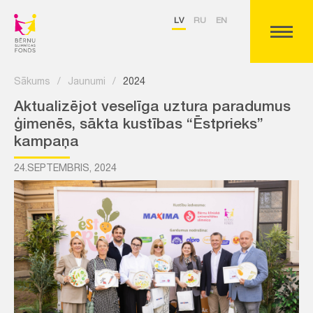
LV
RU
EN
Sākums
/
Jaunumi
/
2024
Aktualizējot veselīga uztura paradumus
ģimenēs, sākta kustības “Ēstprieks”
kampaņa
24.SEPTEMBRIS, 2024