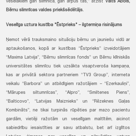
veselākiem gan slimnīcā, gan ārpus tās,” atzīst
Valts Ābols,
Bērnu slimnīcas valdes priekšsēdētājs.
Veselīga uztura kustība "Ēstprieks" – ilgtermiņa risinājums
Ņemot vērā trauksmaino situāciju bērnu un jauniešu vidū ar
aptaukošanos, kopā ar kustības “Ēstprieks” izveidotājiem
“Maxima Latvija”, “Bērnu slimnīcas fonds” un Bērnu klīniskās
universitātes slimnīcu tiek uzsākta visaptveroša kampaņa,
kas ar privātā sektora partneriem “TV3 Group”, interneta
veikalu “Barbora” un atbildīgiem ražotājiem – “Ezerkauliņi”,
“Mārupes siltumnīcas”, “Alpro”, “Smiltenes Piens”,
“Balticovo”, “Latvijas Maiznieks” un “Rēzeknes Gaļas
Kombināts”, ne tikai turpinās rūpēties par mazo pacientu
gardām, vietēji ražotām un veselīgam maltītēm, aicinot
sabiedrību iesaistīties ar savu atbalstu, bet arī izglītos