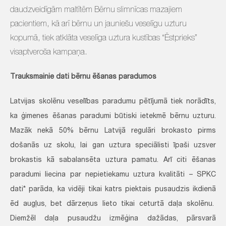
daudzveidīgām maltītēm Bērnu slimnīcas mazajiem
pacientiem, kā arī bērnu un jauniešu veselīgu uzturu
kopumā, tiek atklāta veselīga uztura kustības “Ēstprieks”
visaptveroša kampaņa.
Trauksmainie dati bērnu ēšanas paradumos
Latvijas skolēnu veselības paradumu pētījumā tiek norādīts,
ka ģimenes ēšanas paradumi būtiski ietekmē bērnu uzturu.
Mazāk nekā 50% bērnu Latvijā regulāri brokasto pirms
došanās uz skolu, lai gan uztura speciālisti īpaši uzsver
brokastis kā sabalansēta uztura pamatu. Arī citi ēšanas
paradumi liecina par nepietiekamu uztura kvalitāti – SPKC
dati* parāda, ka vidēji tikai katrs piektais pusaudzis ikdienā
ēd augļus, bet dārzeņus lieto tikai ceturtā daļa skolēnu.
Diemžēl daļa pusaudžu izmēģina dažādas, pārsvarā