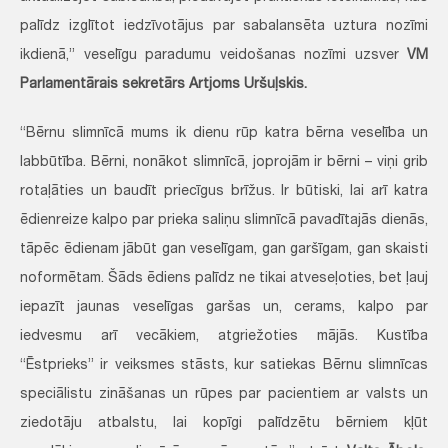
palīdz izglītot iedzīvotājus par sabalansēta uztura nozīmi
ikdienā,” veselīgu paradumu veidošanas nozīmi uzsver
VM
Parlamentārais sekretārs Artjoms Uršuļskis.
“Bērnu slimnīcā mums ik dienu rūp katra bērna veselība un
labbūtība. Bērni, nonākot slimnīcā, joprojām ir bērni – viņi grib
rotaļāties un baudīt priecīgus brīžus. Ir būtiski, lai arī katra
ēdienreize kalpo par prieka saliņu slimnīcā pavadītajās dienās,
tāpēc ēdienam jābūt gan veselīgam, gan garšīgam, gan skaisti
noformētam. Šāds ēdiens palīdz ne tikai atveseļoties, bet ļauj
iepazīt jaunas veselīgas garšas un, cerams, kalpo par
iedvesmu arī vecākiem, atgriežoties mājās. Kustība
“Ēstprieks” ir veiksmes stāsts, kur satiekas Bērnu slimnīcas
speciālistu zināšanas un rūpes par pacientiem ar valsts un
ziedotāju atbalstu, lai kopīgi palīdzētu bērniem kļūt