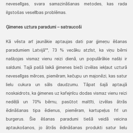
neveselīgas, svara samazināšanas metodes, kas rada
ilgstošas veselības problēmas.
Ģimenes uztura paradumi – satraucoši
Kā vēsta arī jaunākie aptaujas dati par ģimeņu ēšanas
paradumiem Latvijā**, 73 % vecāku atzīst, ka viņu bērni
našķojas vismaz vienu reizi dienā, un populārākie našķi ir
saldumi. Tajā pašā laikā ģimenes bieži izvēlas iekļaut uzturā
neveselīgas mērces, piemēram, kečupu un majonēzi, kas satur
lielu cukura un sāls daudzumu. Tāpat šajā aptaujā
noskaidrots, ka ģimenes uz kafejnīcu dodas vismaz vienu reizi
nedēļā un 70% bērnu, pasūtot maltīti, izvēlas ātrās
ēdināšanas tipa ēdienus, piemēram, kartupeļus frī un
burgerus. Šie ēšanas paradumi tiešā veidā veicina
aptaukošanos, jo ātrās ēdināšanas produkti satur lielu