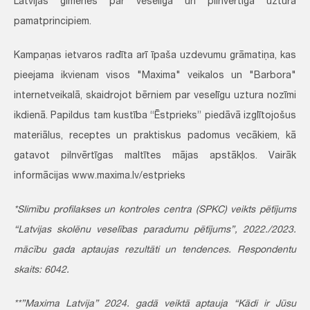
Latvijas ģimenes par veselīga un pilnvērtīga uztura
pamatprincipiem.
Kampaņas ietvaros radīta arī īpaša uzdevumu grāmatiņa, kas
pieejama ikvienam visos "Maxima" veikalos un "Barbora"
internetveikalā, skaidrojot bērniem par veselīgu uztura nozīmi
ikdienā. Papildus tam kustība “Ēstprieks” piedāvā izglītojošus
materiālus, receptes un praktiskus padomus vecākiem, kā
gatavot pilnvērtīgas maltītes mājas apstākļos. Vairāk
informācijas www.maxima.lv/estprieks
*Slimību profilakses un kontroles centra (SPKC) veikts pētījums
“Latvijas skolēnu veselības paradumu pētījums”, 2022./2023.
mācību gada aptaujas rezultāti un tendences. Respondentu
skaits: 6042.
**”Maxima Latvija” 2024. gadā veiktā aptauja “Kādi ir Jūsu