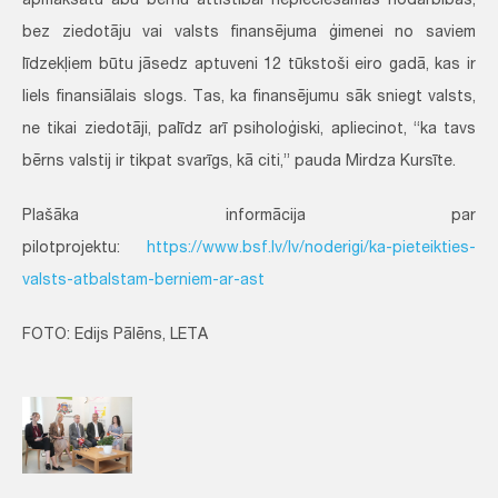
apmaksātu abu bērnu attīstībai nepieciešamās nodarbības,
bez ziedotāju vai valsts finansējuma ģimenei no saviem
līdzekļiem būtu jāsedz aptuveni 12 tūkstoši eiro gadā, kas ir
liels finansiālais slogs. Tas, ka finansējumu sāk sniegt valsts,
ne tikai ziedotāji, palīdz arī psiholoģiski, apliecinot, “ka tavs
bērns valstij ir tikpat svarīgs, kā citi,” pauda Mirdza Kursīte.
Plašāka informācija par
pilotprojektu:
https://www.bsf.lv/lv/noderigi/ka-pieteikties-
valsts-atbalstam-berniem-ar-ast
FOTO: Edijs Pālēns, LETA