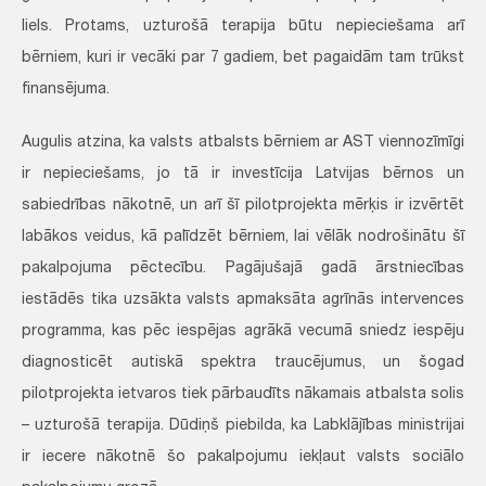
liels. Protams, uzturošā terapija būtu nepieciešama arī
bērniem, kuri ir vecāki par 7 gadiem, bet pagaidām tam trūkst
finansējuma.
Augulis atzina, ka valsts atbalsts bērniem ar AST viennozīmīgi
ir nepieciešams, jo tā ir investīcija Latvijas bērnos un
sabiedrības nākotnē, un arī šī pilotprojekta mērķis ir izvērtēt
labākos veidus, kā palīdzēt bērniem, lai vēlāk nodrošinātu šī
pakalpojuma pēctecību. Pagājušajā gadā ārstniecības
iestādēs tika uzsākta valsts apmaksāta agrīnās intervences
programma, kas pēc iespējas agrākā vecumā sniedz iespēju
diagnosticēt autiskā spektra traucējumus, un šogad
pilotprojekta ietvaros tiek pārbaudīts nākamais atbalsta solis
– uzturošā terapija. Dūdiņš piebilda, ka Labklājības ministrijai
ir iecere nākotnē šo pakalpojumu iekļaut valsts sociālo