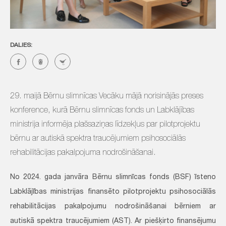
DALIES:
29. maijā Bērnu slimnīcas Vecāku mājā norisinājās preses
konference, kurā Bērnu slimnīcas fonds un Labklājības
ministrija informēja plašsaziņas līdzekļus par pilotprojektu
bērnu ar autiskā spektra traucējumiem psihosociālās
rehabilitācijas pakalpojuma nodrošināšanai.
No 2024. gada janvāra Bērnu slimnīcas fonds (BSF) īsteno
Labklājības ministrijas finansēto pilotprojektu psihosociālās
rehabilitācijas pakalpojumu nodrošināšanai bērniem ar
autiskā spektra traucējumiem (AST). Ar piešķirto finansējumu