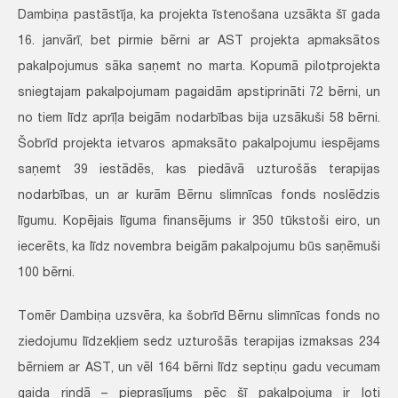
Dambiņa pastāstīja, ka projekta īstenošana uzsākta šī gada
16. janvārī, bet pirmie bērni ar AST projekta apmaksātos
pakalpojumus sāka saņemt no marta. Kopumā pilotprojekta
sniegtajam pakalpojumam pagaidām apstiprināti 72 bērni, un
no tiem līdz aprīļa beigām nodarbības bija uzsākuši 58 bērni.
Šobrīd projekta ietvaros apmaksāto pakalpojumu iespējams
saņemt 39 iestādēs, kas piedāvā uzturošās terapijas
nodarbības, un ar kurām Bērnu slimnīcas fonds noslēdzis
līgumu. Kopējais līguma finansējums ir 350 tūkstoši eiro, un
iecerēts, ka līdz novembra beigām pakalpojumu būs saņēmuši
100 bērni.
Tomēr Dambiņa uzsvēra, ka šobrīd Bērnu slimnīcas fonds no
ziedojumu līdzekļiem sedz uzturošās terapijas izmaksas 234
bērniem ar AST, un vēl 164 bērni līdz septiņu gadu vecumam
gaida rindā – pieprasījums pēc šī pakalpojuma ir ļoti