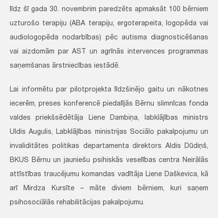
līdz šī gada 30. novembrim paredzēts apmaksāt 100 bērniem
uzturošo terapiju (ABA terapiju, ergoterapeita, logopēda vai
audiologopēda nodarbības) pēc autisma diagnosticēšanas
vai aizdomām par AST un agrīnās intervences programmas
saņemšanas ārstniecības iestādē.
Lai informētu par pilotprojekta līdzšinējo gaitu un nākotnes
iecerēm, preses konferencē piedalījās Bērnu slimnīcas fonda
valdes priekšsēdētāja Liene Dambiņa, labklājības ministrs
Uldis Augulis, Labklājības ministrijas Sociālo pakalpojumu un
invaliditātes politikas departamenta direktors Aldis Dūdiņš,
BKUS Bērnu un jauniešu psihiskās veselības centra Neirālās
attīstības traucējumu komandas vadītāja Liene Daškevica, kā
arī Mirdza Kursīte – māte diviem bērniem, kuri saņem
psihosociālās rehabilitācijas pakalpojumu.