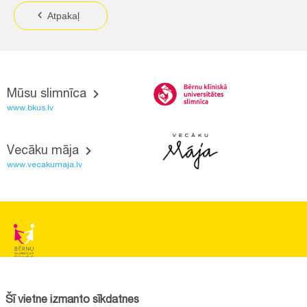
Atpakaļ
Mūsu slimnīca
www.bkus.lv
Vecāku māja
www.vecakumaja.lv
BĒRNU SLIMNĪCAS FONDS
Reģistrācijas nr.:
40008057120
Šī vietne izmanto sīkdatnes