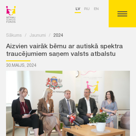
LV
RU
EN
Sākums
/
Jaunumi
/
2024
Aizvien vairāk bērnu ar autiskā spektra
traucējumiem saņem valsts atbalstu
30.MAIJS, 2024