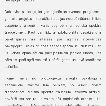
pakalpojumu grozā.
Daškevica skaidroja, ka gan agrīnās intervences programma,
gan pilotprojekts uzturošās terapijas nodrošināšanai ir liels
atspēriens ģimenēm, kurās aug bērni ar autiskā spektra
traucējumiem. Kaut gan līdz ar pilotprojekta uzsākšanu ir
palielinājusies arī interese par agrīnās intervences
pakalpojumu, lielas grūtības sagādā speciālistu trūkums – arī
uz valsts apmaksātiem pakalpojumiem jāgaida rindās, kas
bērniem īpaši agrā vecumā ir pārāk garas un kavē iespējamo
attīstību.
Tomēr viena no pilotprojekta sniegtā pakalpojuma
saņēmējiem, mamma trim bērniem, no kuriem diviem
diagnosticēti autiskā spektra traucējumi, sniedza atzinīgu
novērtējumu par to, ka valsts sāk paplašināt atbalstu. Lai