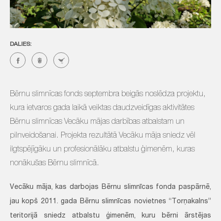
DALIES:
Bērnu slimnīcas fonds septembra beigās noslēdza projektu,
kura ietvaros gada laikā veiktas daudzveidīgas aktivitātes
Bērnu slimnīcas Vecāku mājas darbības atbalstam un
pilnveidošanai. Projekta rezultātā Vecāku māja sniedz vēl
ilgtspējīgāku un profesionālāku atbalstu ģimenēm, kuras
nonākušas Bērnu slimnīcā.
Vecāku māja, kas darbojas Bērnu slimnīcas fonda paspārnē,
jau kopš 2011. gada Bērnu slimnīcas novietnes “Torņakalns”
teritorijā sniedz atbalstu ģimenēm, kuru bērni ārstējas