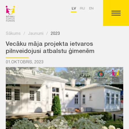
LV
RU
EN
Sākums
/
Jaunumi
/
2023
Vecāku māja projekta ietvaros
pilnveidojusi atbalstu ģimenēm
01.OKTOBRIS, 2023