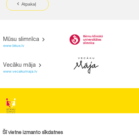
Atpakaļ
Mūsu slimnīca
www.bkus.lv
Vecāku māja
www.vecakumaja.lv
BĒRNU SLIMNĪCAS FONDS
Reģistrācijas nr.:
40008057120
Šī vietne izmanto sīkdatnes