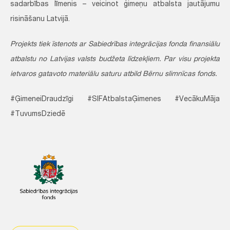
sadarbības līmenis – veicinot ģimeņu atbalsta jautājumu
risināšanu Latvijā.
Projekts tiek īstenots ar Sabiedrības integrācijas fonda finansiālu
atbalstu no Latvijas valsts budžeta līdzekļiem. Par visu projekta
ietvaros gatavoto materiālu saturu atbild Bērnu slimnīcas fonds.
#ĢimeneiDraudzīgi #SIFAtbalstaĢimenes #VecākuMāja
#TuvumsDziedē