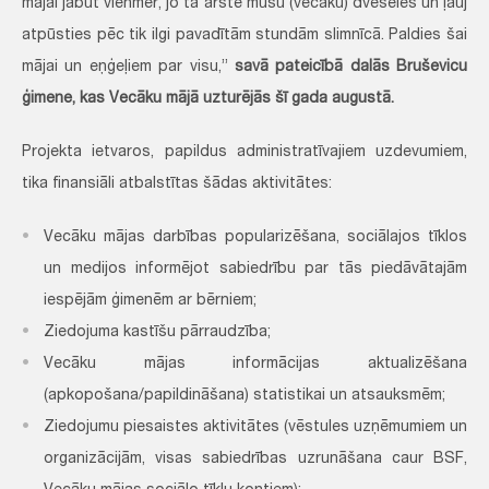
mājai jābūt vienmēr, jo tā ārstē mūsu (vecāku) dvēseles un ļauj
atpūsties pēc tik ilgi pavadītām stundām slimnīcā. Paldies šai
mājai un eņģeļiem par visu,”
savā pateicībā dalās Bruševicu
ģimene, kas Vecāku mājā uzturējās šī gada augustā.
Projekta ietvaros, papildus administratīvajiem uzdevumiem,
tika finansiāli atbalstītas šādas aktivitātes:
Vecāku mājas darbības popularizēšana, sociālajos tīklos
un medijos informējot sabiedrību par tās piedāvātajām
iespējām ģimenēm ar bērniem;
Ziedojuma kastīšu pārraudzība;
Vecāku mājas informācijas aktualizēšana
(apkopošana/papildināšana) statistikai un atsauksmēm;
Ziedojumu piesaistes aktivitātes (vēstules uzņēmumiem un
organizācijām, visas sabiedrības uzrunāšana caur BSF,