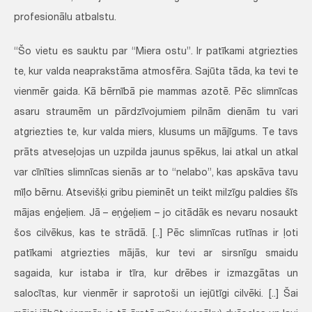
profesionālu atbalstu.
“Šo vietu es sauktu par “Miera ostu”. Ir patīkami atgriezties
te, kur valda neaprakstāma atmosfēra. Sajūta tāda, ka tevi te
vienmēr gaida. Kā bērnībā pie mammas azotē. Pēc slimnīcas
asaru straumēm un pārdzīvojumiem pilnām dienām tu vari
atgriezties te, kur valda miers, klusums un mājīgums. Te tavs
prāts atveseļojas un uzpilda jaunus spēkus, lai atkal un atkal
var cīnīties slimnīcas sienās ar to “nelabo”, kas apskāva tavu
mīļo bērnu. Atsevišķi gribu pieminēt un teikt milzīgu paldies šīs
mājas enģeļiem. Jā – eņģeļiem – jo citādāk es nevaru nosaukt
šos cilvēkus, kas te strādā. [..] Pēc slimnīcas rutīnas ir ļoti
patīkami atgriezties mājās, kur tevi ar sirsnīgu smaidu
sagaida, kur istaba ir tīra, kur drēbes ir izmazgātas un
salocītas, kur vienmēr ir saprotoši un iejūtīgi cilvēki. [..] Šai