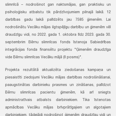
slimnīcā – nodrošinot gan naktsmājas, gan praktisku un
psiholoģisku atbalstu tik pārdzīvojumiem pilnajā laikā. 12
darbības gadu laikā palīdzēts jau 7585 ģimenēm. Lai
nodrošinātu Vecāku mājas ilgtspējīgu darbību un ģimenēm vēl
draudzīgu vidi, no 2022. gada 1. oktobra līdz 2023. gada 30.
septembrim Bērnu slimnīcas fonds īstenoja Sabiedrības
integrācijas fonda finansētu projektu "Ģimenēm draudzīga
vide Bērnu slimnīcas Vecāku mājā (II posms)".
Projekta rezultātā aktualizēta ziedošanas kampaņa un
piesaistīti ziedojumi Vecāku mājas darbības nodrošināšanai,
paaugstinātas darbinieku prasmes un zināšanas, palīdzot
Bērnu slimnīcas pacientu ģimenēm, kā arī sniegts
administratīvais atbalsts darbiniekiem. Tika īstenotas
apmācības Vecāku mājas brīvprātīgajiem un algotajiem
darbiniekiem, tādejādi nodrošinot ģimenēm draudzīgu vidi un