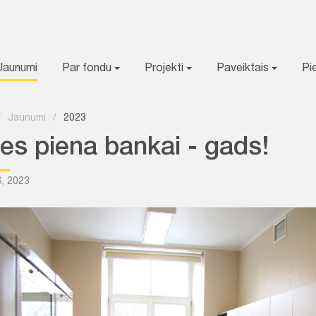
Jaunumi
Par fondu
Projekti
Paveiktais
Pi
/
Jaunumi
/
2023
es piena bankai - gads!
, 2023