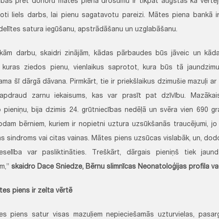
sības pret donoru mātes piena drošumu ir tikpat augstas kā vērtēj
 ļoti liels darbs, lai pienu sagatavotu pareizi. Mātes piena bankā i
delītes satura iegūšanu, apstrādāšanu un uzglabāšanu.
kām darbu, skaidri zinājām, kādas pārbaudes būs jāveic un kāda
kuras ziedos pienu, vienlaikus saprotot, kura būs tā jaundzimu
ma šī dārgā dāvana. Pirmkārt, tie ir priekšlaikus dzimušie mazuļi ar s
k apdraud zarnu iekaisums, kas var prasīt pat dzīvību. Mazāka
 pieniņu, bija dzimis 24. grūtniecības nedēļā un svēra vien 690 g
odam bērniem, kuriem ir nopietni uztura uzsūkšanās traucējumi, jo i
as sindroms vai citas vainas. Mātes piens uzsūcas vislabāk, un, dodo
selība var pasliktināties. Treškārt, dārgais pieniņš tiek jau
ēm,”
skaidro Dace Sniedze, Bērnu slimnīcas Neonatoloģijas profila va
es piens ir zelta vērtē
es piens satur visas mazuļiem nepieciešamās uzturvielas, pasar