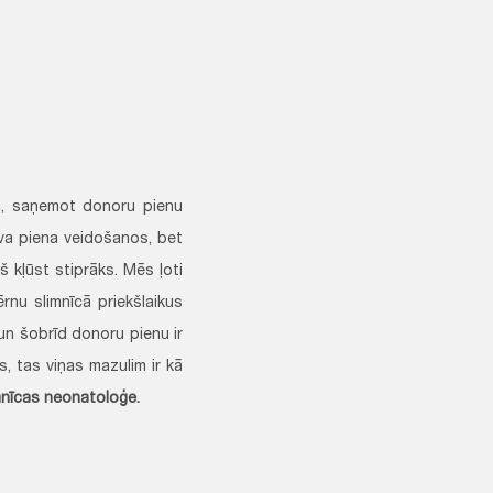
m, saņemot donoru pienu
ava piena veidošanos, bet
 kļūst stiprāks. Mēs ļoti
nu slimnīcā priekšlaikus
un šobrīd donoru pienu ir
, tas viņas mazulim ir kā
mnīcas neonatoloģe.