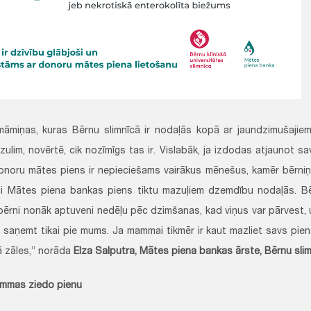
āmiņas, kuras Bērnu slimnīcā ir nodaļās kopā ar jaundzimušajie
ulim, novērtē, cik nozīmīgs tas ir. Vislabāk, ja izdodas atjaunot s
onoru mātes piens ir nepieciešams vairākus mēnešus, kamēr bērniņš
lai Mātes piena bankas piens tiktu mazuļiem dzemdību nodaļās. Bēr
bērni nonāk aptuveni nedēļu pēc dzimšanas, kad viņus var pārvest, 
 saņemt tikai pie mums. Ja mammai tikmēr ir kaut mazliet savs piens
kā zāles,” norāda
Elza Salputra, Mātes piena bankas ārste, Bērnu sli
mmas ziedo pienu