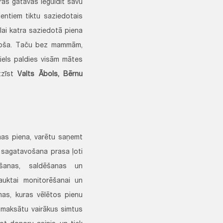
ras gatavas ieguldīt savu
ientiem tiktu saziedotais
lai katra saziedotā piena
 droša. Taču bez mammām,
iels paldies visām mātes
tzīst
Valts Ābols, Bērnu
mas piena, varētu saņemt
 sagatavošana prasa ļoti
īšanas, saldēšanas un
auktai monitorēšanai un
mas, kuras vēlētos pienu
a maksātu vairākus simtus