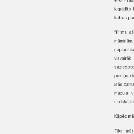
eiro. Pra
ieguldīts
katras pu
”Pirms sā
māmiņām, 
nepiecieša
visvairā
saziedoto
pieniņu d
īsās zarn
mazuļa ve
sirdskait
Kāpēc māt
Tikai māt