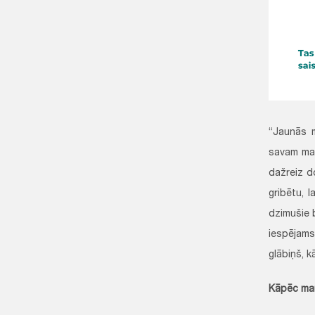
“Jaunās m
savam maz
dažreiz d
gribētu, 
dzimušie 
iespējams
glābiņš, 
Kāpēc ma