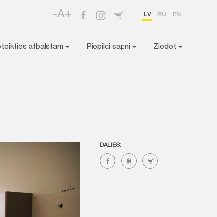
-A+
LV
RU
EN
eteikties atbalstam
Piepildi sapni
Ziedot
DALIES: