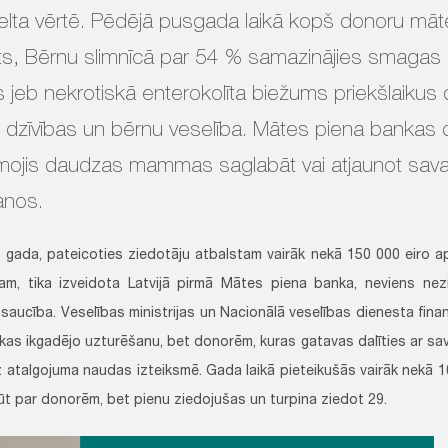
zelta vērtē. Pēdējā pusgada laikā kopš donoru māt
ts, Bērnu slimnīcā par 54 % samazinājies smagas
s jeb nekrotiskā enterokolīta biežums priekšlaikus 
 dzīvības un bērnu veselība. Mātes piena bankas d
mojis daudzas mammas saglabāt vai atjaunot sava
anos.
 gada, pateicoties ziedotāju atbalstam vairāk nekā 150 000 eiro a
mam, tika izveidota Latvijā pirmā Mātes piena banka, neviens nezi
saucība. Veselības ministrijas un Nacionālā veselības dienesta fi
kas ikgadējo uzturēšanu, bet donorēm, kuras gatavas dalīties ar savu
 atalgojuma naudas izteiksmē. Gada laikā pieteikušās vairāk nekā 
ļūt par donorēm, bet pienu ziedojušas un turpina ziedot 29.