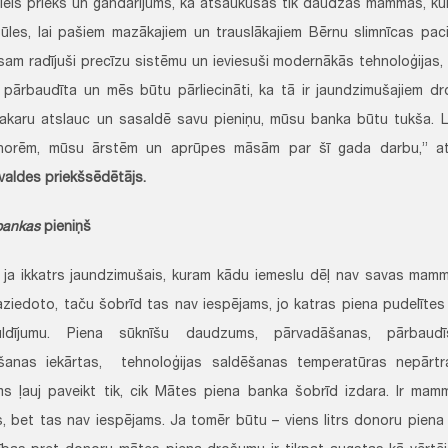
liels prieks un gandarījums, ka atsaukušās tik daudzas mammas, ku
pūles, lai pašiem mazākajiem un trauslākajiem Bērnu slimnīcas pac
Esam radījuši precīzu sistēmu un ieviesuši modernākās tehnoloģijas, 
u pārbaudīta un mēs būtu pārliecināti, ka tā ir jaundzimušajiem
vakaru atslauc un sasaldē savu pieniņu, mūsu banka būtu tukša. L
norēm, mūsu ārstēm un aprūpes māsām par šī gada darbu,” a
 valdes priekšsēdētājs.
bankas
pieniņš
, ja ikkatrs jaundzimušais, kuram kādu iemeslu dēļ nav savas mam
ziedoto, taču šobrīd tas nav iespējams, jo katras piena pudelītes
guldījumu. Piena sūknīšu daudzums, pārvadāšanas, pārbaud
ēšanas iekārtas, tehnoloģijas saldēšanas temperatūras nepārtr
ms ļauj paveikt tik, cik Mātes piena banka šobrīd izdara. Ir mam
s, bet tas nav iespējams. Ja tomēr būtu – viens litrs donoru pien