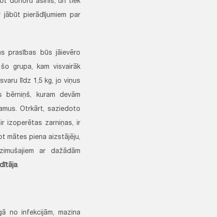
ot donoru asinis, un tiek
r jābūt pierādījumiem par
s prasības būs jāievēro
šo grupa, kam visvairāk
varu līdz 1,5 kg, jo viņus
is bērniņš, kuram devām
ramus. Otrkārt, saziedoto
r izoperētas zarniņas, ir
t mātes piena aizstājēju,
ndzimušajiem ar dažādām
dītāja
.
gā no infekcijām, mazina