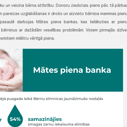
risku un veicina bērna attīstību. Donoru ziedotais piens pēc tā pārb
un pareizas uzglabāšanas ir drošs un aizvieto bērniņa mammas pienu, 
 pasaulē darbojas Mātes piena bankas, kas lielākoties ar pienu
bērniņus ar dažādām veselības problēmām. Viņiem pirmajās dzīves
mitiem mililitru vērtīgā piena.