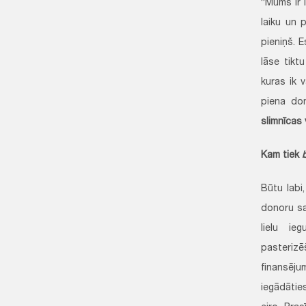
“Mums ir 
laiku un 
pieniņš. 
lāse tikt
kuras ik 
piena do
slimnīcas
Kam tiek
Būtu labi
donoru sa
lielu ie
pasteriz
finansēju
iegādātie