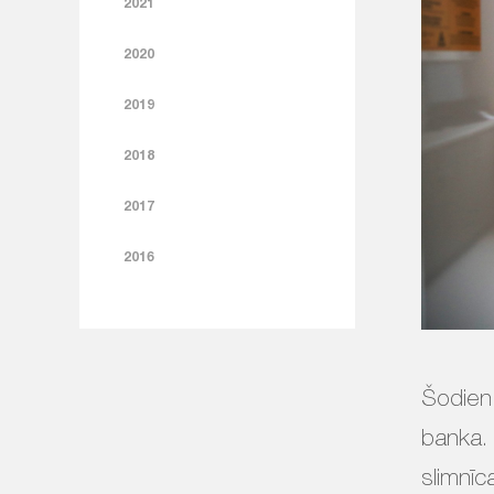
2021
2020
2019
2018
2017
2016
Šodien,
banka. 
slimnīc