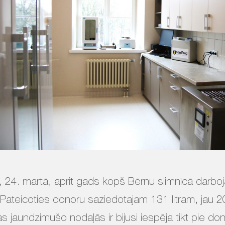
 24. martā, aprit gads kopš Bērnu slimnīcā darbo
Pateicoties donoru saziedotajam 131 litram, jau 
as jaundzimušo nodaļās ir bijusi iespēja tikt pie d