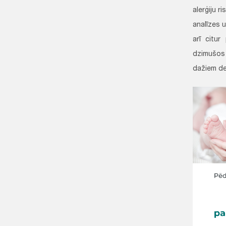
alerģiju 
analīzes 
arī citur
dzimušos 
dažiem des