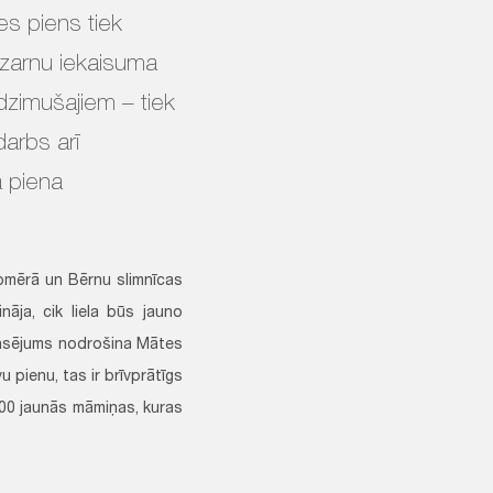
es piens tiek
 zarnu iekaisuma
dzimušajiem – tiek
arbs arī
 piena
pmērā un Bērnu slimnīcas
nāja, cik liela būs jauno
nansējums nodrošina Mātes
 pienu, tas ir brīvprātīgs
100 jaunās māmiņas, kuras