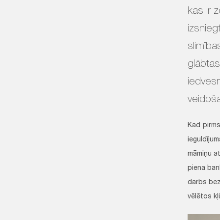
kas ir 
izsnieg
slimība
glābtas
iedves
veidoš
Kad pirms
ieguldīju
māmiņu at
piena ban
darbs bez
vēlētos k