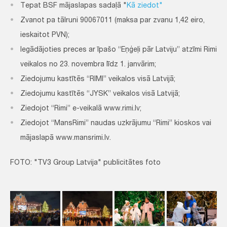
Tepat BSF mājaslapas sadaļā "
Kā ziedot"
Zvanot pa tālruni 90067011 (maksa par zvanu 1,42 eiro,
ieskaitot PVN);
Iegādājoties preces ar īpašo “Eņģeļi pār Latviju” atzīmi Rimi
veikalos no 23. novembra līdz 1. janvārim;
Ziedojumu kastītēs “RIMI” veikalos visā Latvijā;
Ziedojumu kastītēs “JYSK” veikalos visā Latvijā;
Ziedojot “Rimi” e-veikalā www.rimi.lv;
Ziedojot “MansRimi” naudas uzkrājumu “Rimi” kioskos vai
mājaslapā www.mansrimi.lv.
FOTO: "TV3 Group Latvija" publicitātes foto