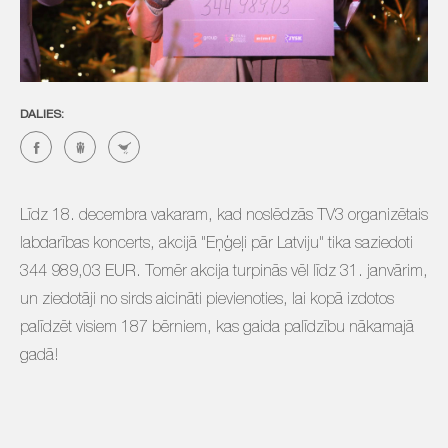
DALIES:
Līdz 18. decembra vakaram, kad noslēdzās TV3 organizētais
labdarības koncerts, akcijā "Eņģeļi pār Latviju" tika saziedoti
344 989,03 EUR. Tomēr akcija turpinās vēl līdz 31. janvārim,
un ziedotāji no sirds aicināti pievienoties, lai kopā izdotos
palīdzēt visiem 187 bērniem, kas gaida palīdzību nākamajā
gadā!