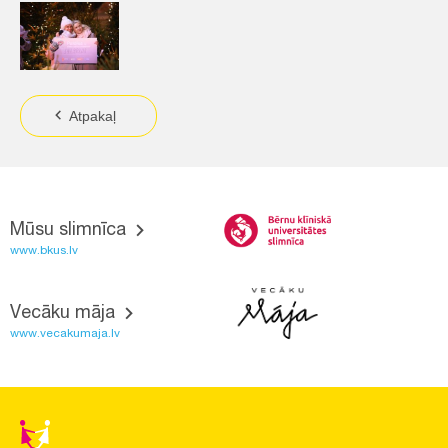
Atpakaļ
Mūsu slimnīca
www.bkus.lv
Vecāku māja
www.vecakumaja.lv