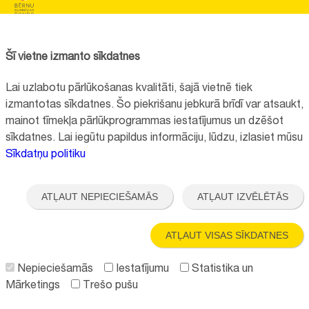
BĒRNU SLIMNĪCAS FONDS
Reģistrācijas nr.:
40008057120
Šī vietne izmanto sīkdatnes
Adrese:
Vienības gatve 45, Rīga, LV1004, Latvija
Lai uzlabotu pārlūkošanas kvalitāti, šajā vietnē tiek
+371 67064475
izmantotas sīkdatnes. Šo piekrišanu jebkurā brīdī var atsaukt,
mainot tīmekļa pārlūkprogrammas iestatījumus un dzēšot
sīkdatnes. Lai iegūtu papildus informāciju, lūdzu, izlasiet mūsu
Visi kontakti
Sīkdatņu politiku
Vietnes funkcionalitāte uzlabota EEZ un Norvēģijas grantu programmas
"Aktīvo iedzīvotāju fonds" finansētā projekta "
Bērnu slimnīcas fonda
ATĻAUT NEPIECIEŠAMĀS
ATĻAUT IZVĒLĒTĀS
ilgtspējīgas attīstības veicināšana
" ietvaros.
ATĻAUT VISAS SĪKDATNES
Nepieciešamās
Iestatījumu
Statistika un
Mārketings
Trešo pušu
Seko mums: