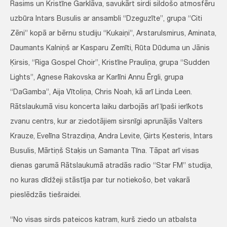
Rasims un Kristīne Garklāva, savukārt sirdi sildošo atmosfēru
uzbūra Intars Busulis ar ansambli “Dzeguzīte”, grupa “Citi
Zēni” kopā ar bērnu studiju “Kukaiņi”, Arstarulsmirus, Aminata,
Daumants Kalniņš ar Kasparu Zemīti, Rūta Dūduma un Jānis
Ķirsis, “Riga Gospel Choir”, Kristīne Prauliņa, grupa “Sudden
Lights”, Agnese Rakovska ar Karlīni Annu Ērgli, grupa
“DaGamba”, Aija Vītoliņa, Chris Noah, kā arī Linda Leen.
Rātslaukumā visu koncerta laiku darbojās arī īpaši ierīkots
zvanu centrs, kur ar ziedotājiem sirsnīgi aprunājās Valters
Krauze, Evelīna Strazdiņa, Andra Levite, Ģirts Ķesteris, Intars
Busulis, Mārtiņš Staķis un Samanta Tīna. Tāpat arī visas
dienas garumā Rātslaukumā atradās radio “Star FM” studija,
no kuras dīdžeji stāstīja par tur notiekošo, bet vakarā
pieslēdzās tiešraidei.
“No visas sirds pateicos katram, kurš ziedo un atbalsta