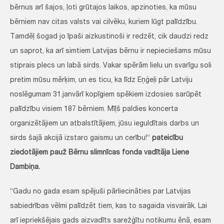
bērnus arī šajos, ļoti grūtajos laikos, apzinoties, ka mūsu
bērniem nav citas valsts vai cilvēku, kuriem lūgt palīdzību.
Tamdēļ šogad jo īpaši aizkustinoši ir redzēt, cik daudzi redz
un saprot, ka arī simtiem Latvijas bērnu ir nepieciešams mūsu
stiprais plecs un labā sirds. Vakar spērām lielu un svarīgu soli
pretim mūsu mērķim, un es ticu, ka līdz Eņģeļi pār Latviju
noslēgumam 31.janvārī kopīgiem spēkiem izdosies sarūpēt
palīdzību visiem 187 bērniem. Mīļš paldies koncerta
organizētājiem un atbalstītājiem, jūsu ieguldītais darbs un
sirds šajā akcijā izstaro gaismu un cerību!”
pateicību
ziedotājiem pauž Bērnu slimnīcas fonda vadītāja Liene
Dambiņa.
“Gadu no gada esam spējuši pārliecināties par Latvijas
sabiedrības vēlmi palīdzēt tiem, kas to sagaida visvairāk. Lai
arī iepriekšējais gads aizvadīts sarežģītu notikumu ēnā, esam