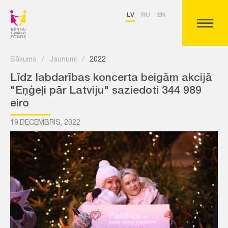
LV
RU
EN
Sākums
/
Jaunumi
/
2022
Līdz labdarības koncerta beigām akcijā
"Eņģeļi pār Latviju" saziedoti 344 989
eiro
19.DECEMBRIS, 2022