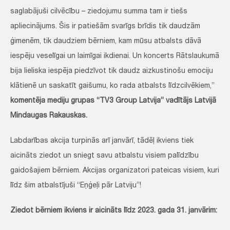
saglabājuši cilvēcību – ziedojumu summa tam ir tiešs
apliecinājums. Šis ir patiešām svarīgs brīdis tik daudzām
ģimenēm, tik daudziem bērniem, kam mūsu atbalsts dāvā
iespēju veselīgai un laimīgai ikdienai. Un koncerts Rātslaukumā
bija lieliska iespēja piedzīvot tik daudz aizkustinošu emociju
klātienē un saskatīt gaišumu, ko rada atbalsts līdzcilvēkiem,”
komentēja mediju grupas “TV3 Group Latvija” vadītājs Latvijā
Mindaugas Rakauskas.
Labdarības akcija turpinās arī janvārī, tādēļ ikviens tiek
aicināts ziedot un sniegt savu atbalstu visiem palīdzību
gaidošajiem bērniem. Akcijas organizatori pateicas visiem, kuri
līdz šim atbalstījuši “Eņģeļi pār Latviju”!
Ziedot bērniem ikviens ir aicināts līdz 2023. gada 31. janvārim: