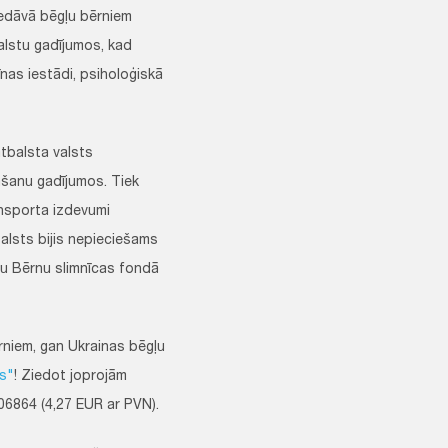
iedāvā bēgļu bērniem
alstu gadījumos, kad
nas iestādi, psiholoģiskā
atbalsta valsts
šanu gadījumos. Tiek
ansporta izdevumi
balsts bijis nepieciešams
nu Bērnu slimnīcas fondā
rniem, gan Ukrainas bēgļu
es"
! Ziedot joprojām
06864 (4,27 EUR ar PVN).