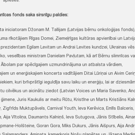
” aplēsēs.
mnīcas fonds saka sirsnīgu paldies:
ta iniciatoram Džonam M. Tallijam (Latvijas bērnu onkoloģijas fonds)
a rīkotājiem Rīgas Domei, Ziemeļrīgas kultūras apvienībai un Latvijas
 prezidentam Egilam Levitam un Andrai Levites kundzei, Ukrainas v
ko, veselības ministram Danielam Pavļutam, kā arī Bērnu slimnīcas v
 Ābolam par spēcīgajiem uzmundrinājuma un atbalsta vārdiem,
ajiem un enerģiskajiem koncerta vadītājiem Ditai Lūriņai un Aivim Ceri
iekiem, kuri brīvprātīgi ieguldīja savu laiku un enerģiju, lai ar dzies
ētu cilvēkus un aicinātu ziedot (Latvian Voices un Maria Savenko, An
ģimene, Juris Kaukulis ar meitu Rūtu, Kristīne un Marts Kristiāns Kaln
 Zigfrīds Muktupāvels, Carnival Youth, Ieva Kerēvica, Emīls Balceris, 
 Aija Vītoliņa, Daumants Kalniņš, Ieva Sutugova, Jānis Stībelis, Ainar
pmane-Holšteine, Goran Gora, Miks Dukurs, Jānis Aišpurs, Aija Andre