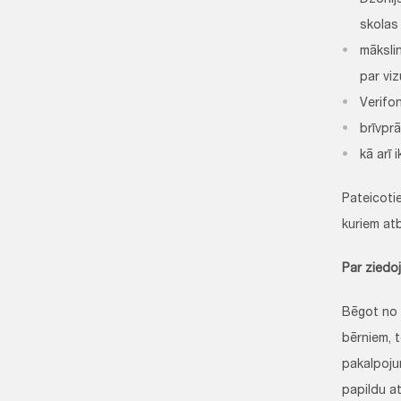
Džonij
skolas 
māksli
par viz
Verifo
brīvprā
kā arī 
Pateicotie
kuriem at
Par ziedo
Bēgot no 
bērniem, 
pakalpoju
papildu at