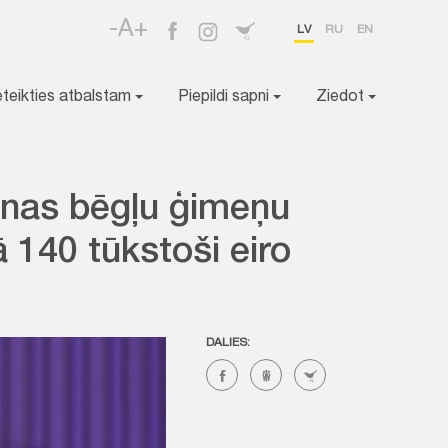
-A+
LV
RU
EN
eteikties atbalstam
Piepildi sapni
Ziedot
ainas bēgļu ģimeņu
 140 tūkstoši eiro
DALIES: