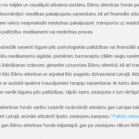
ti no mājām un zaudējuši atbalsta sistēmu, Bērnu slimnīcas fonds p
: koordinējot veselības pakalpojumu saņemšanu, kā arī finansiālo atb
ami valsts neapmaksāti medicīnas pakalpojumi, transports uz medicī
lā palīdzība, medikamenti vai medicīnas preces.
isbiežāk saņemti lūgumi pēc psiholoģiskās palīdzības vai finansiālā 
tu medikamentu iegādei, piemēram, bezrecepšu zālēm vieglu saslim
 ēdināšanas izdevumi, ģimenēm uzturoties Bērnu slimnīcā, kā arī tr
 līdz Bērnu slimnīcai un atpakaļ līdz pagaidu dzīvesvietai Latvijā. At
em ar autiskā spektra traucējumiem terapiju saņemšanai. Ar katru die
en vairāk lūgumu pēc palīdzības, tāpēc katrs ziedojums ir ļoti vērtīgs!
 slimnīcas fonds varētu turpināt nodrošināt atbalstu gan Latvijas bē
eit Latvijā, aicinām atbalstīt īpašo ziedojumu kampaņu
"Palīdzi celti
 gan Bērnu slimnīcas fonda mājaslapā, gan pa ziedojumu tālruni 900