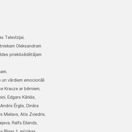
,
 Televīzijai,
ēstniekam Oleksandram
aldes priekšsēdētājam
ņam,
mām un vārdiem emocionāli
ce Krauze ar bērniem,
iņi, Edgars Kārklis,
Andris Ērglis, Dināra
s Mielavs, Atis Zviedris,
jeva, Ralfs Eilands,