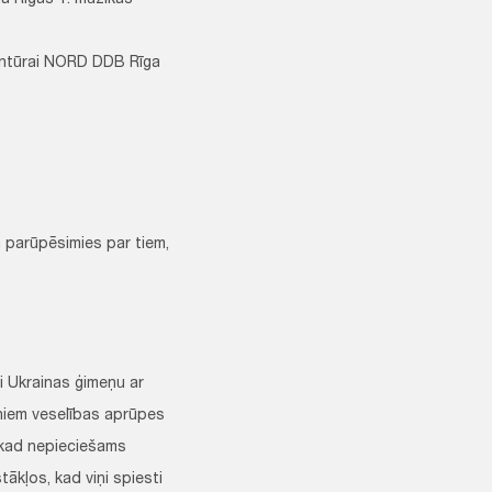
a Rīgas 1. mūzikas
entūrai NORD DDB Rīga
ā parūpēsimies par tiem,
i Ukrainas ģimeņu ar
niem veselības aprūpes
, kad nepieciešams
ākļos, kad viņi spiesti