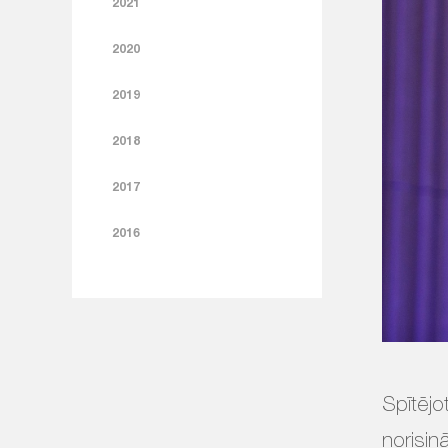
2021
2020
2019
2018
2017
2016
Spītējo
norisin