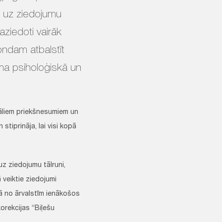
t uz ziedojumu
ziedoti vairāk
ondam atbalstīt
ma psiholoģiskā un
kāliem priekšnesumiem un
tiprināja, lai visi kopā
z ziedojumu tālruni,
 veiktie ziedojumi
ā no ārvalstīm ienākošos
orekcijas “Biļešu