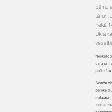
bērnu a
tālruni
nekā 14
Ukrain
veselīb
Neskatoti
uzrunām at
palīdzētu 
Šībrīža z
pārskaitī
maksājuma
ziedojumu