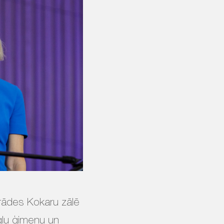
trādes Kokaru zālē
ēgļu ģimeņu un