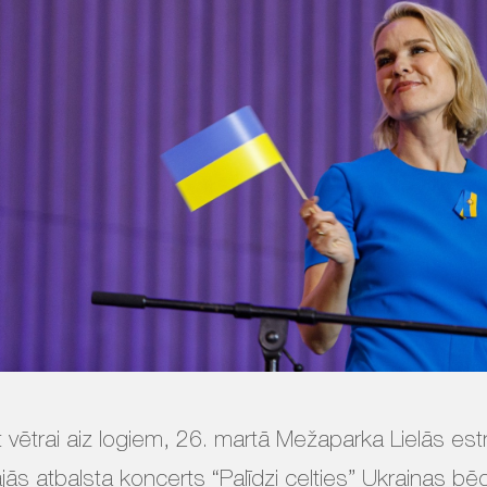
t vētrai aiz logiem, 26. martā Mežaparka Lielās es
ājās atbalsta koncerts “Palīdzi celties” Ukrainas b