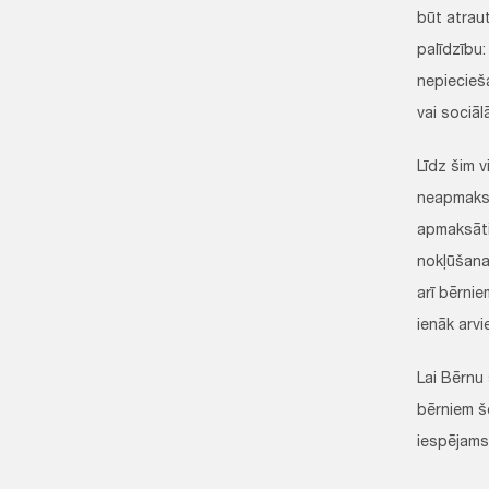
būt atrau
palīdzību
nepiecieš
vai sociā
Līdz šim v
neapmaksā
apmaksāti
nokļūšanai
arī bērni
ienāk arvi
Lai Bērnu
bērniem š
iespējams