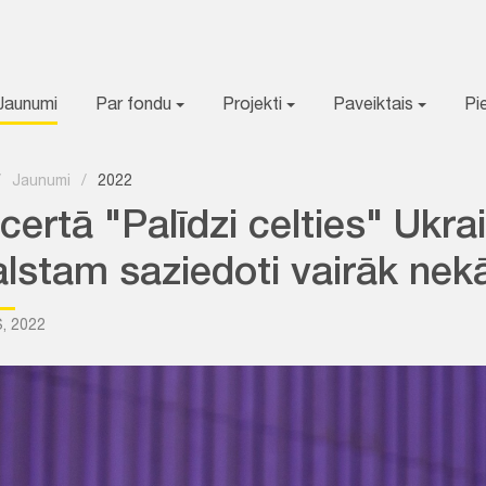
Jaunumi
Par fondu
Projekti
Paveiktais
Pi
/
Jaunumi
/
2022
certā "Palīdzi celties" Ukr
lstam saziedoti vairāk nekā
, 2022