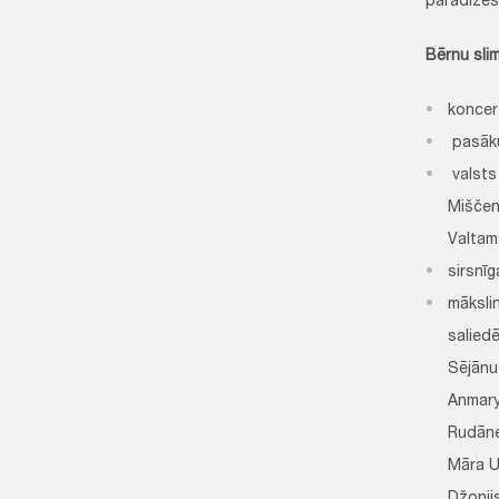
paradīzes
Bērnu sli
koncer
pasākum
valsts
Miščen
Valtam
sirsnīg
mākslin
salied
Sējānu 
Anmary,
Rudāne,
Māra U