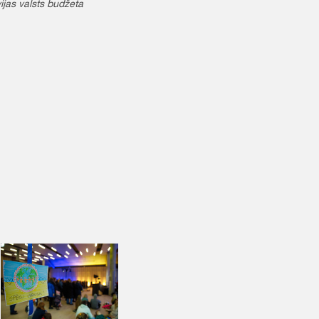
ijas valsts budžeta