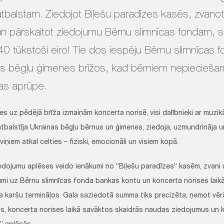
tbalstam. Ziedojot Biļešu paradīzes kasēs, zvano
 un pārskaitot ziedojumu Bērnu slimnīcas fondam, sa
0 tūkstoši eiro! Tie dos iespēju Bērnu slimnīcas f
as bēgļu ģimenes brīžos, kad bērniem nepiecieša
as aprūpe.
es uz pēdējā brīža izmaiņām koncerta norisē, visi dalībnieki ar muzi
balstīja Ukrainas bēgļu bērnus un ģimenes, ziedoja, uzmundrināja un s
viņiem atkal celties – fiziski, emocionāli un visiem kopā.
iedojumu aplēses veido ienākumi no “Biļešu paradīzes” kasēm, zvani u
jumi uz Bērnu slimnīcas fonda bankas kontu un koncerta norises laikā
 karšu termināļos. Gala saziedotā summa tiks precizēta, ņemot vēr
s, koncerta norises laikā savāktos skaidrās naudas ziedojumus un k