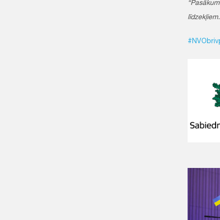
“Pasākumu 
līdzekļiem.
#NVObrivp