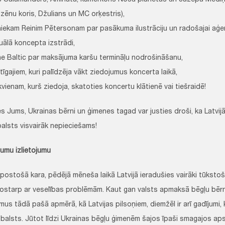
s Salamanders, Aminata, kamerkoris Nošu planētas un Jāzepa Mediņ
zēnu koris, Džulians un MC orķestris),
niekam Reinim Pētersonam par pasākuma ilustrāciju un radošajai aģ
uālā koncepta izstrādi,
ne Baltic par maksājuma karšu termināļu nodrošināšanu,
tīgajiem, kuri palīdzēja vākt ziedojumus koncerta laikā,
ikvienam, kurš ziedoja, skatoties koncertu klātienē vai tiešraidē!
s Jums, Ukrainas bērni un ģimenes tagad var justies droši, ka Latvij
balsts visvairāk nepieciešams!
jumu izlietojumu
postošā kara, pēdējā mēneša laikā Latvijā ieradušies vairāki tūkstoš
tostarp ar veselības problēmām. Kaut gan valsts apmaksā bēgļu bēr
mus tādā pašā apmērā, kā Latvijas pilsoņiem, diemžēl ir arī gadījumi
balsts. Jūtot līdzi Ukrainas bēgļu ģimenēm šajos īpaši smagajos apst