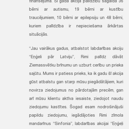
finansējuma. Šī gada akcijā palīdzību sagaida 36
bērni ar autismu, 19 bērni ar kustību
traucējumiem, 10 bērni ar epilepsiju un 48 bērni,
kuriem palīdzība ir nepieciešama ārkārtas
situācijās.
“Jau vairākus gadus, atbalstot labdarības akciju
“Eņģeli pār Latviju”, Rimi palīdz dāvāt
Ziemassvētku brīnumu un uzburt cerību un prieka
sajūtu. Mums ir patiess prieks, ka ik gadu šī akcija
gūst atbalstu gan starp mūsu piegādātājiem, kuri
novirza ziedojumus no pārdotajām precēm, gan
arī mūsu klientu aktīva iesaiste, ziedojot naudu
ziedojumu kastītes. Šogad esam nodrošinājuši
papildu ziedojumu, iegādājoties Rimi zīmola
mandarīnus “Sinfonia”, labdarības akcijai “Eņģeļi