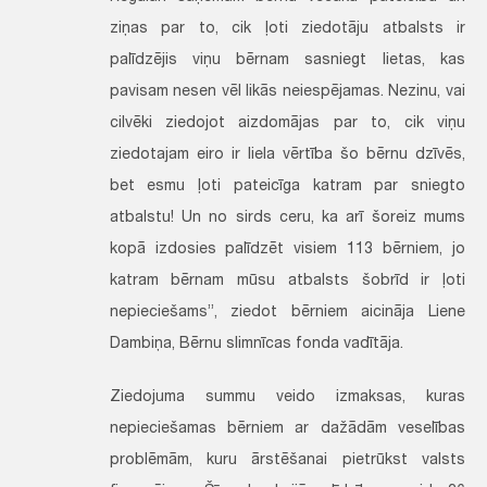
ziņas par to, cik ļoti ziedotāju atbalsts ir
palīdzējis viņu bērnam sasniegt lietas, kas
pavisam nesen vēl likās neiespējamas. Nezinu, vai
cilvēki ziedojot aizdomājas par to, cik viņu
ziedotajam eiro ir liela vērtība šo bērnu dzīvēs,
bet esmu ļoti pateicīga katram par sniegto
atbalstu! Un no sirds ceru, ka arī šoreiz mums
kopā izdosies palīdzēt visiem 113 bērniem, jo
katram bērnam mūsu atbalsts šobrīd ir ļoti
nepieciešams”, ziedot bērniem aicināja Liene
Dambiņa, Bērnu slimnīcas fonda vadītāja.
Ziedojuma summu veido izmaksas, kuras
nepieciešamas bērniem ar dažādām veselības
problēmām, kuru ārstēšanai pietrūkst valsts