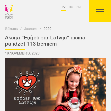
LV
RU
EN
Sākums
/
Jaunumi
/
2020
Akcija “Eņģeļi pār Latviju” aicina
palīdzēt 113 bērniem
19.NOVEMBRIS, 2020