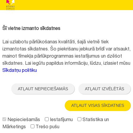
BĒRNU SLIMNĪCAS FONDS
Reģistrācijas nr.:
40008057120
Šī vietne izmanto sīkdatnes
Adrese:
Vienības gatve 45, Rīga, LV1004, Latvija
Lai uzlabotu pārlūkošanas kvalitāti, šajā vietnē tiek
+371 67064475
izmantotas sīkdatnes. Šo piekrišanu jebkurā brīdī var atsaukt,
mainot tīmekļa pārlūkprogrammas iestatījumus un dzēšot
sīkdatnes. Lai iegūtu papildus informāciju, lūdzu, izlasiet mūsu
Visi kontakti
Sīkdatņu politiku
Vietnes funkcionalitāte uzlabota EEZ un Norvēģijas grantu programmas
"Aktīvo iedzīvotāju fonds" finansētā projekta "
Bērnu slimnīcas fonda
ATĻAUT NEPIECIEŠAMĀS
ATĻAUT IZVĒLĒTĀS
ilgtspējīgas attīstības veicināšana
" ietvaros.
ATĻAUT VISAS SĪKDATNES
Nepieciešamās
Iestatījumu
Statistika un
Mārketings
Trešo pušu
Seko mums: