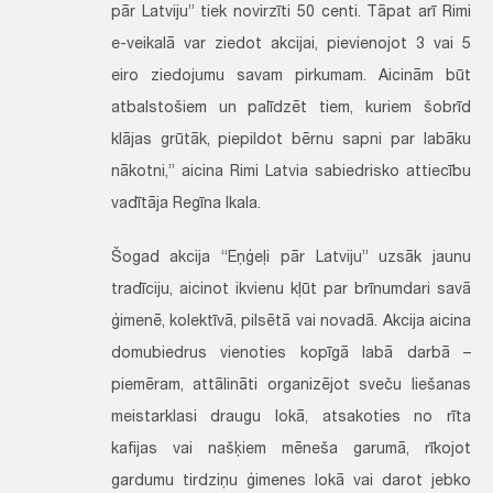
pār Latviju” tiek novirzīti 50 centi. Tāpat arī Rimi
e-veikalā var ziedot akcijai, pievienojot 3 vai 5
eiro ziedojumu savam pirkumam. Aicinām būt
atbalstošiem un palīdzēt tiem, kuriem šobrīd
klājas grūtāk, piepildot bērnu sapni par labāku
nākotni,” aicina Rimi Latvia sabiedrisko attiecību
vadītāja Regīna Ikala.
Šogad akcija “Eņģeļi pār Latviju” uzsāk jaunu
tradīciju, aicinot ikvienu kļūt par brīnumdari savā
ģimenē, kolektīvā, pilsētā vai novadā. Akcija aicina
domubiedrus vienoties kopīgā labā darbā –
piemēram, attālināti organizējot sveču liešanas
meistarklasi draugu lokā, atsakoties no rīta
kafijas vai našķiem mēneša garumā, rīkojot
gardumu tirdziņu ģimenes lokā vai darot jebko