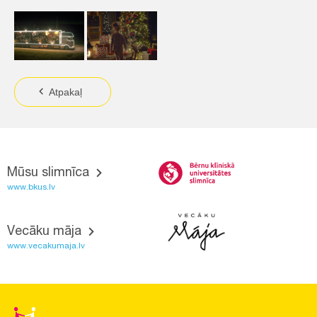
Atpakaļ
Mūsu slimnīca
www.bkus.lv
Vecāku māja
www.vecakumaja.lv