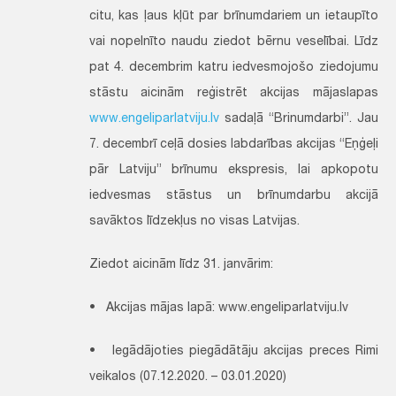
citu, kas ļaus kļūt par brīnumdariem un ietaupīto
vai nopelnīto naudu ziedot bērnu veselībai. Līdz
pat 4. decembrim katru iedvesmojošo ziedojumu
stāstu aicinām reģistrēt akcijas mājaslapas
www.engeliparlatviju.lv
sadaļā “Brinumdarbi”. Jau
7. decembrī ceļā dosies labdarības akcijas “Eņģeļi
pār Latviju” brīnumu ekspresis, lai apkopotu
iedvesmas stāstus un brīnumdarbu akcijā
savāktos līdzekļus no visas Latvijas.
Ziedot aicinām līdz 31. janvārim:
• Akcijas mājas lapā: www.engeliparlatviju.lv
• Iegādājoties piegādātāju akcijas preces Rimi
veikalos (07.12.2020. – 03.01.2020)