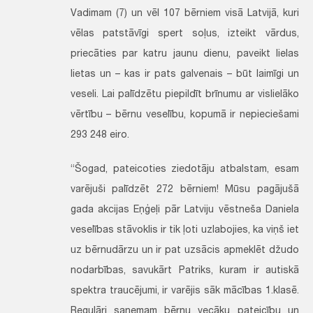
Vadimam (7) un vēl 107 bērniem visā Latvijā, kuri
vēlas patstāvīgi spert soļus, izteikt vārdus,
priecāties par katru jaunu dienu, paveikt lielas
lietas un – kas ir pats galvenais – būt laimīgi un
veseli. Lai palīdzētu piepildīt brīnumu ar vislielāko
vērtību – bērnu veselību, kopumā ir nepieciešami
293 248 eiro.
“Šogad, pateicoties ziedotāju atbalstam, esam
varējuši palīdzēt 272 bērniem! Mūsu pagājušā
gada akcijas Eņģeļi pār Latviju vēstneša Daniela
veselības stāvoklis ir tik ļoti uzlabojies, ka viņš iet
uz bērnudārzu un ir pat uzsācis apmeklēt džudo
nodarbības, savukārt Patriks, kuram ir autiskā
spektra traucējumi, ir varējis sāk mācības 1.klasē.
Regulāri saņemam bērnu vecāku pateicību un