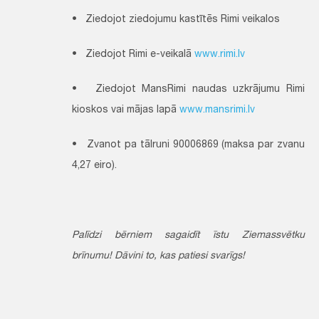
• Ziedojot ziedojumu kastītēs Rimi veikalos
• Ziedojot Rimi e-veikalā
www.rimi.lv
• Ziedojot MansRimi naudas uzkrājumu Rimi
kioskos vai mājas lapā
www.mansrimi.lv
• Zvanot pa tālruni 90006869 (maksa par zvanu
4,27 eiro).
Palīdzi bērniem sagaidīt īstu Ziemassvētku
brīnumu! Dāvini to, kas patiesi svarīgs!