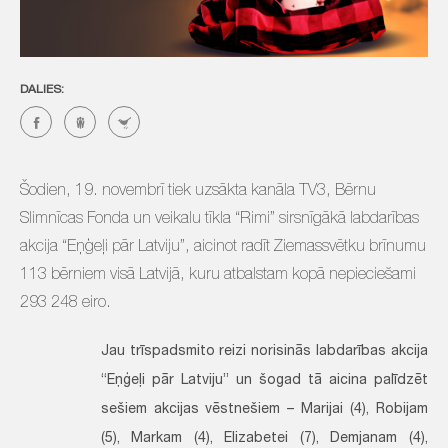
DALIES:
Šodien, 19. novembrī tiek uzsākta kanāla TV3, Bērnu
Slimnīcas Fonda un veikalu tīkla “Rimi” sirsnīgākā labdarības
akcija “Eņģeļi pār Latviju”, aicinot radīt Ziemassvētku brīnumu
113 bērniem visā Latvijā, kuru atbalstam kopā nepieciešami
293 248 eiro.
Jau trīspadsmito reizi norisinās labdarības akcija
“Eņģeļi pār Latviju” un šogad tā aicina palīdzēt
sešiem akcijas vēstnešiem – Marijai (4), Robijam
(5), Markam (4), Elizabetei (7), Demjanam (4),