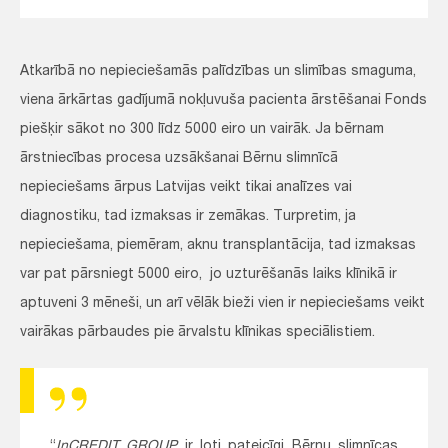
Atkarībā no nepieciešamās palīdzības un slimības smaguma,
viena ārkārtas gadījumā nokļuvuša pacienta ārstēšanai Fonds
piešķir sākot no 300 līdz 5000 eiro un vairāk. Ja bērnam
ārstniecības procesa uzsākšanai Bērnu slimnīcā
nepieciešams ārpus Latvijas veikt tikai analīzes vai
diagnostiku, tad izmaksas ir zemākas. Turpretim, ja
nepieciešama, piemēram, aknu transplantācija, tad izmaksas
var pat pārsniegt 5000 eiro, jo uzturēšanās laiks klīnikā ir
aptuveni 3 mēneši, un arī vēlāk bieži vien ir nepieciešams veikt
vairākas pārbaudes pie ārvalstu klīnikas speciālistiem.
“
InCREDIT GROUP
ir ļoti pateicīgi Bērnu slimnīcas