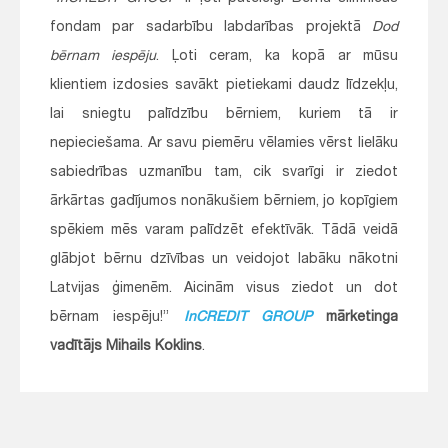
fondam par sadarbību labdarības projektā
Dod
bērnam iespēju
. Ļoti ceram, ka kopā ar mūsu
klientiem izdosies savākt pietiekami daudz līdzekļu,
lai sniegtu palīdzību bērniem, kuriem tā ir
nepieciešama. Ar savu piemēru vēlamies vērst lielāku
sabiedrības uzmanību tam, cik svarīgi ir ziedot
ārkārtas gadījumos nonākušiem bērniem, jo kopīgiem
spēkiem mēs varam palīdzēt efektīvāk. Tādā veidā
glābjot bērnu dzīvības un veidojot labāku nākotni
Latvijas ģimenēm. Aicinām visus ziedot un dot
bērnam iespēju!”
InCREDIT GROUP
mārketinga
vadītājs Mihails Koklins
.