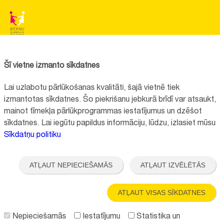
BĒRNU SLIMNĪCAS FONDS
Reģistrācijas nr.:
40008057120
Šī vietne izmanto sīkdatnes
Adrese:
Vienības gatve 45, Rīga, LV1004, Latvija
Lai uzlabotu pārlūkošanas kvalitāti, šajā vietnē tiek
+371 67064475
izmantotas sīkdatnes. Šo piekrišanu jebkurā brīdī var atsaukt,
mainot tīmekļa pārlūkprogrammas iestatījumus un dzēšot
sīkdatnes. Lai iegūtu papildus informāciju, lūdzu, izlasiet mūsu
Visi kontakti
Sīkdatņu politiku
Vietnes funkcionalitāte uzlabota EEZ un Norvēģijas grantu programmas
"Aktīvo iedzīvotāju fonds" finansētā projekta "
Bērnu slimnīcas fonda
ATĻAUT NEPIECIEŠAMĀS
ATĻAUT IZVĒLĒTĀS
ilgtspējīgas attīstības veicināšana
" ietvaros.
ATĻAUT VISAS SĪKDATNES
Nepieciešamās
Iestatījumu
Statistika un