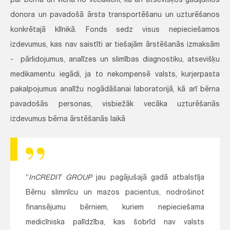
par bērna un viena no vecākiem, kā arī atsevišķos gadījumos
donora un pavadošā ārsta transportēšanu un uzturēšanos
konkrētajā klīnikā. Fonds sedz visus nepieciešamos
izdevumus, kas nav saistīti ar tiešajām ārstēšanās izmaksām
- pārlidojumus, analīzes un slimības diagnostiku, atsevišķu
medikamentu iegādi, ja to nekompensē valsts, kurjerpasta
pakalpojumus analīžu nogādāšanai laboratorijā, kā arī bērna
pavadošās personas, visbiežāk vecāka uzturēšanās
izdevumus bērna ārstēšanās laikā
“
InCREDIT GROUP
jau pagājušajā gadā atbalstīja
Bērnu slimnīcu un mazos pacientus, nodrošinot
finansējumu bērniem, kuriem nepieciešama
medicīniska palīdzība, kas šobrīd nav valsts