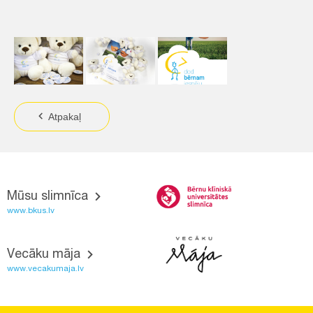
Atpakaļ
Mūsu slimnīca
www.bkus.lv
Vecāku māja
www.vecakumaja.lv