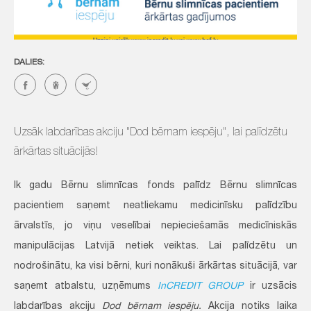
DALIES:
Uzsāk labdarības akciju "Dod bērnam iespēju", lai palīdzētu
ārkārtas situācijās!
Ik gadu Bērnu slimnīcas fonds palīdz Bērnu slimnīcas
pacientiem saņemt neatliekamu medicinīsku palīdzību
ārvalstīs, jo viņu veselībai nepieciešamās medicīniskās
manipulācijas Latvijā netiek veiktas. Lai palīdzētu un
nodrošinātu, ka visi bērni, kuri nonākuši ārkārtas situācijā, var
saņemt atbalstu, uzņēmums
InCREDIT GROUP
ir uzsācis
labdarības akciju
Dod bērnam iespēju.
Akcija notiks laika