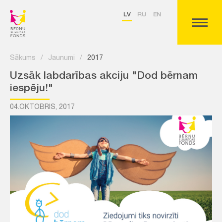
LV
RU
EN
Sākums
/
Jaunumi
/
2017
Uzsāk labdarības akciju "Dod bērnam
iespēju!"
04.OKTOBRIS, 2017