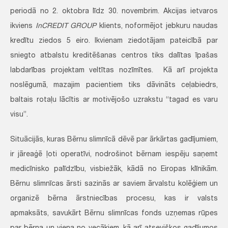
periodā no 2. oktobra līdz 30. novembrim. Akcijas ietvaros
ikviens
InCREDIT GROUP
klients, noformējot jebkuru naudas
kredītu ziedos 5 eiro. Ikvienam ziedotājam pateicībā par
sniegto atbalstu kreditēšanas centros tiks dalītas īpašas
labdarības projektam veltītas nozīmītes. Kā arī projekta
noslēgumā, mazajim pacientiem tiks dāvināts ceļabiedrs,
baltais rotaļu lācītis ar motivējošo uzrakstu “tagad es varu
visu”.
Situācijās, kuras Bērnu slimnīcā dēvē par ārkārtas gadījumiem,
ir jāreaģē ļoti operatīvi, nodrošinot bērnam iespēju saņemt
medicīnisko palīdzību, visbiežāk, kādā no Eiropas klīnikām.
Bērnu slimnīcas ārsti sazinās ar saviem ārvalstu kolēģiem un
organizē bērna ārstniecības procesu, kas ir valsts
apmaksāts, savukārt Bērnu slimnīcas fonds uzņemas rūpes