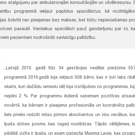
amo atalgojumu par ambulatorajām konsultācijām un cilvēkresursu. Sp
šamību programmā iekļaut papildus speciālistus, kā nozīmīgāk
ijas šobrīd nav pieejamas bez maksas, bet būtu nepieciešamas prog
 citviet pasaulē. Vienlaikus speciālisti pauž gandarījumu par to, 
aviem pacientiem nodrošināt savlaicīgu palīdzību.
„Latvijā 2015. gadā līdz 34 gestācijas nedēļai piedzima 557
programmā 2016.gadā bija iekļauti 508 bērni, kas ir ļoti labs rādī
skaits, kuri dažādu iemeslu dēļ bija izstājušies no programmas, b
nepilni 2 %. Par programmu ikdienā saņemam pozitīvas atsauk
novērtē, ka bērnam ir pieejama profesionāla un koordinēta palīd
liels prieks redzēt mūsu pirmos absolventus un viņu vecākus, ku
īpašs dzīves posms, kas tagad noslēdzas. Tāpēc vēlējāmies, l
pēdējā vizīte ir īpaša, un esam pateicīgi Maxima Lavija, kas prog