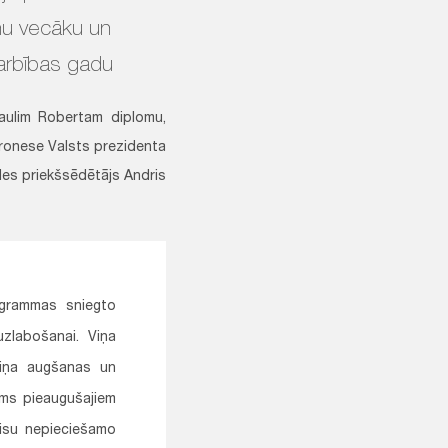
nu vecāku un
darbības gadu
aulim Robertam diplomu,
onese Valsts prezidenta
ldes priekšsēdētājs Andris
ogrammas sniegto
uzlabošanai. Viņa
 viņa augšanas un
ums pieaugušajiem
visu nepieciešamo