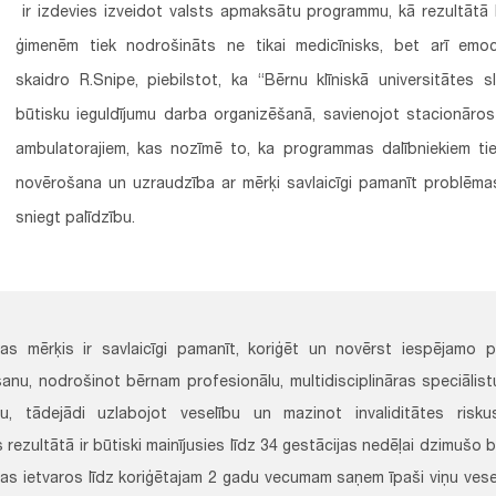
ir izdevies izveidot valsts apmaksātu programmu, kā rezultātā 
ģimenēm tiek nodrošināts ne tikai medicīnisks, bet arī emoc
skaidro R.Snipe, piebilstot, ka “Bērnu klīniskā universitātes sl
būtisku ieguldījumu darba organizēšanā, savienojot stacionāro
ambulatorajiem, kas nozīmē to, ka programmas dalībniekiem tiek
novērošana un uzraudzība ar mērķi savlaicīgi pamanīt problēma
sniegt palīdzību.
s mērķis ir savlaicīgi pamanīt, koriģēt un novērst iespējamo p
anu, nodrošinot bērnam profesionālu, multidisciplināras speciālis
bu, tādejādi uzlabojot veselību un mazinot invaliditātes ris
 rezultātā ir būtiski mainījusies līdz 34 gestācijas nedēļai dzimušo 
s ietvaros līdz koriģētajam 2 gadu vecumam saņem īpaši viņu vese