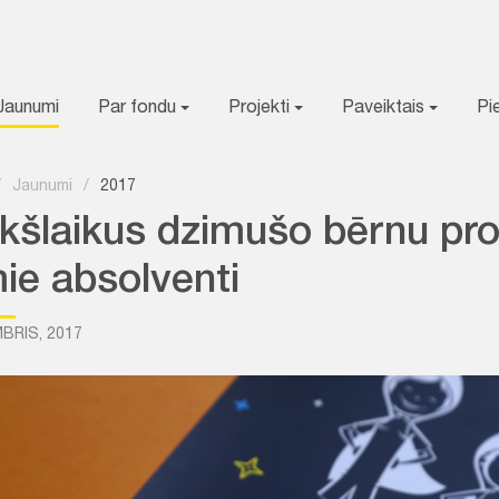
Jaunumi
Par fondu
Projekti
Paveiktais
Pi
/
Jaunumi
/
2017
ekšlaikus dzimušo bērnu pr
mie absolventi
BRIS, 2017