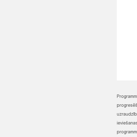
Programma
progresēš
uzraudzī
ieviešanas
programma