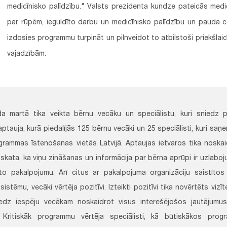
medicīnisko palīdzību." Valsts prezidenta kundze pateicās med
par rūpēm, ieguldīto darbu un medicīnisko palīdzību un pauda c
izdosies programmu turpināt un pilnveidot to atbilstoši priekšlai
vajadzībām.
da martā tika veikta bērnu vecāku un speciālistu, kuri sniedz
 aptauja, kurā piedalījās 125 bērnu vecāki un 25 speciālisti, kuri s
grammas īstenošanas vietās Latvijā. Aptaujas ietvaros tika noska
kata, ka viņu zināšanas un informācija par bērna aprūpi ir uzlabojuš
o pakalpojumu. Arī citus ar pakalpojuma organizāciju saistītos
sistēmu, vecāki vērtēja pozitīvi. Izteikti pozitīvi tika novērtēts vizīt
iedz iespēju vecākam noskaidrot visus interešējošos jautājumu
u. Kritiskāk programmu vērtēja speciālisti, kā būtiskākos pr