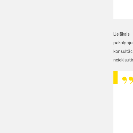
Lielākai
pakalpoju
konsultāc
neiekļaut