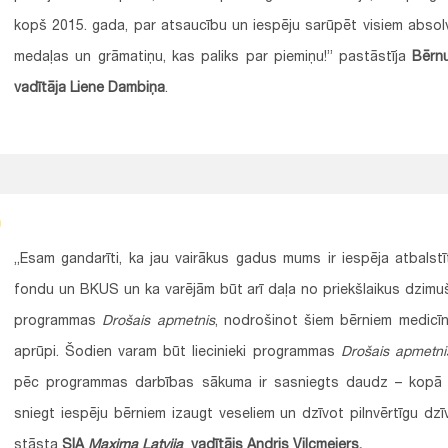
kopš 2015. gada, par atsaucību un iespēju sarūpēt visiem absol
medaļas un grāmatiņu, kas paliks par piemiņu!” pastāstīja
Bērn
vadītāja Liene Dambiņa
.
„Esam gandarīti, ka jau vairākus gadus mums ir iespēja atbalstī
fondu un BKUS un ka varējām būt arī daļa no priekšlaikus dzim
programmas
Drošais apmetnis
, nodrošinot šiem bērniem medicīn
aprūpi. Šodien varam būt liecinieki programmas
Drošais apmetni
pēc programmas darbības sākuma ir sasniegts daudz – kopā 
sniegt iespēju bērniem izaugt veseliem un dzīvot pilnvērtīgu dzī
stāsta
SIA
Maxima Latvija
vadītājs Andris Vilcmeiers.