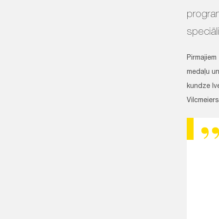
progra
speciāl
Pirmajie
medaļu un
kundze Ive
Vilcmeiers