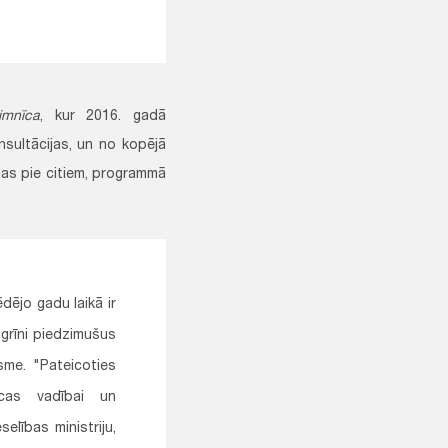
imnīca
, kur 2016. gadā
sultācijas, un no kopējā
mas pie citiem, programmā
dējo gadu laikā ir
 agrīni piedzimušus
sme. "Pateicoties
īcas vadībai un
elības ministriju,