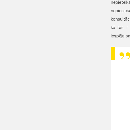
nepieteik
nepiecie
konsultāc
kā tas ir
iespēja s