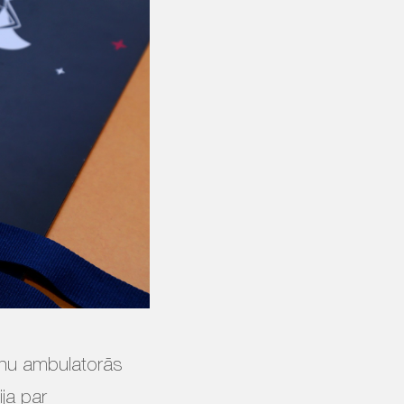
ērnu ambulatorās
ja par