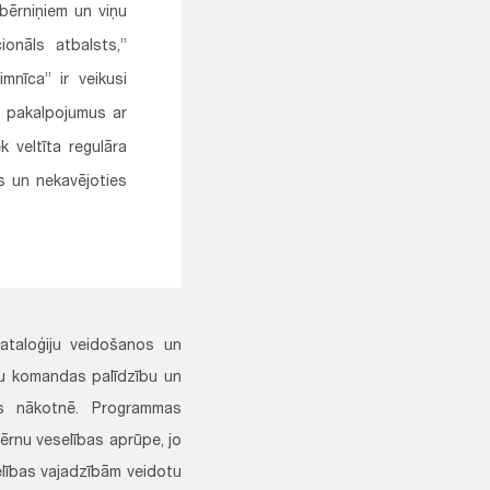
bērniņiem un viņu
ionāls atbalsts,”
imnīca” ir veikusi
s pakalpojumus ar
 veltīta regulāra
s un nekavējoties
ataloģiju veidošanos un
tu komandas palīdzību un
kus nākotnē. Programmas
bērnu veselības aprūpe, jo
lības vajadzībām veidotu