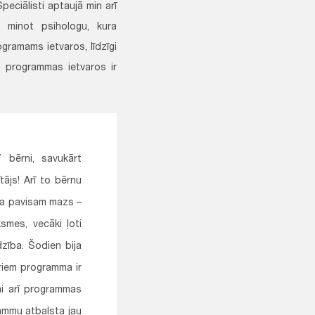
eciālisti aptaujā min arī
o minot psihologu, kura
ramams ietvaros, līdzīgi
ka programmas ietvaros ir
 bērni, savukārt
tājs! Arī to bērnu
ija pavisam mazs –
smes, vecāki ļoti
zība. Šodien bija
riem programma ir
ai arī programmas
rammu atbalsta jau