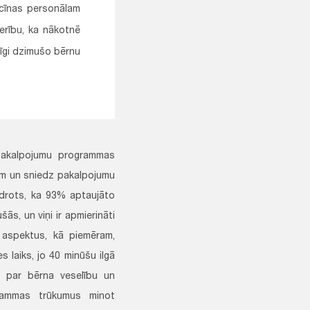
icīnas personālam
erību, ka nākotnē
cīgi dzimušo bērnu
 pakalpojumu programmas
aņem un sniedz pakalpojumu
idrots, ka 93% aptaujāto
ās, un viņi ir apmierināti
 aspektus, kā piemēram,
es laiks, jo 40 minūšu ilgā
s par bērna veselību un
ogrammas trūkumus minot