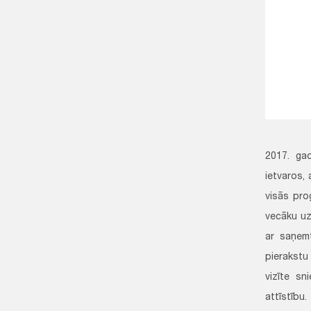
2017. ga
ietvaros,
visās pro
vecāku uzs
ar saņemt
pierakstu 
vizīte sn
attīstīb