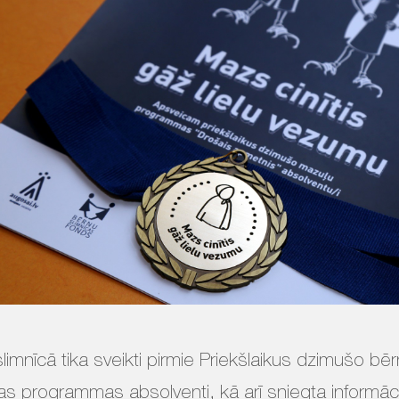
limnīcā tika sveikti pirmie Priekšlaikus dzimušo b
as programmas absolventi, kā arī sniegta informāci