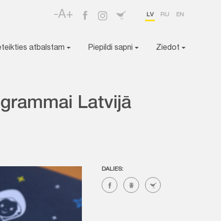
-A+
LV
RU
EN
eteikties atbalstam
Piepildi sapni
Ziedot
ogrammai Latvijā
DALIES: