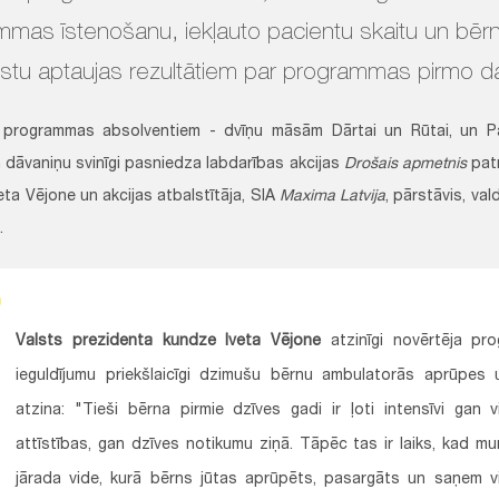
mmas īstenošanu, iekļauto pacientu skaitu un bēr
istu aptaujas rezultātiem par programmas pirmo 
m programmas absolventiem - dvīņu māsām Dārtai un Rūtai, un P
 dāvaniņu svinīgi pasniedza labdarības akcijas
Drošais apmetnis
patr
ta Vējone un akcijas atbalstītāja, SIA
Maxima Latvija
, pārstāvis, va
.
Valsts prezidenta kundze Iveta Vējone
atzinīgi novērtēja pr
ieguldījumu priekšlaicīgi dzimušu bērnu ambulatorās aprūpes 
atzina: "Tieši bērna pirmie dzīves gadi ir ļoti intensīvi gan
attīstības, gan dzīves notikumu ziņā. Tāpēc tas ir laiks, kad m
jārada vide, kurā bērns jūtas aprūpēts, pasargāts un saņem 