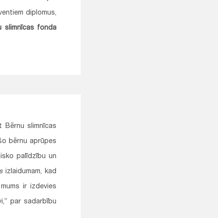
ventiem diplomus,
u slimnīcas fonda
t Bērnu slimnīcas
ušo bērnu aprūpes
isko palīdzību un
s
izlaidumam, kad
mums ir izdevies
vi,” par sadarbību