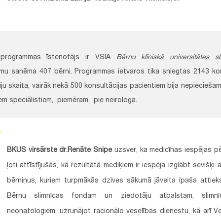
s programmas īstenotājs ir VSIA
Bērnu klīniskā universitātes sl
mu saņēma 407 bērni. Programmas ietvaros tika sniegtas 2143 kon
iju skaita, vairāk nekā 500 konsultācijas pacientiem bija nepiecieša
iem speciālistiem, piemēram, pie neirologa.
BKUS virsārste dr.Renāte Snipe
uzsver, ka medicīnas iespējas pē
ļoti attīstījušās, kā rezultātā mediķiem ir iespēja izglābt sevišķi
bērniņus, kuriem turpmākās dzīves sākumā jāvelta īpaša attiek
Bērnu slimnīcas fondam un ziedotāju atbalstam, slimn
neonatologiem, uzrunājot racionālo veselības dienestu, kā arī Ves