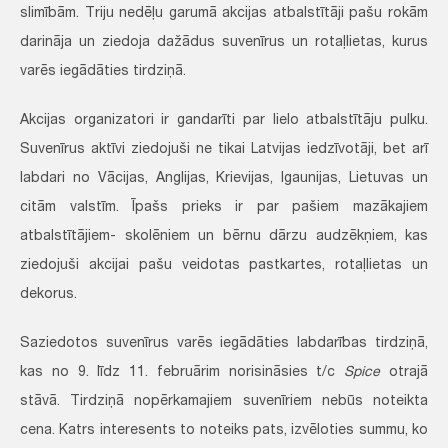
slimībām. Triju nedēļu garumā akcijas atbalstītāji pašu rokām
darināja un ziedoja dažādus suvenīrus un rotaļlietas, kurus
varēs iegādāties tirdziņā.
Akcijas organizatori ir gandarīti par lielo atbalstītāju pulku.
Suvenīrus aktīvi ziedojuši ne tikai Latvijas iedzīvotāji, bet arī
labdari no Vācijas, Anglijas, Krievijas, Igaunijas, Lietuvas un
citām valstīm. Īpašs prieks ir par pašiem mazākajiem
atbalstītājiem- skolēniem un bērnu dārzu audzēkņiem, kas
ziedojuši akcijai pašu veidotas pastkartes, rotaļlietas un
dekorus.
Saziedotos suvenīrus varēs iegādāties labdarības tirdziņā,
kas no 9. līdz 11. februārim norisināsies t/c
Spice
otrajā
stāvā. Tirdziņā nopērkamajiem suvenīriem nebūs noteikta
cena. Katrs interesents to noteiks pats, izvēloties summu, ko