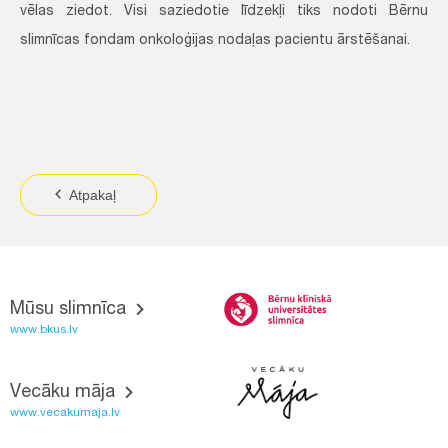
vēlas ziedot. Visi saziedotie līdzekļi tiks nodoti Bērnu
slimnīcas fondam onkoloģijas nodaļas pacientu ārstēšanai.
Atpakaļ
Mūsu slimnīca
www.bkus.lv
Vecāku māja
www.vecakumaja.lv