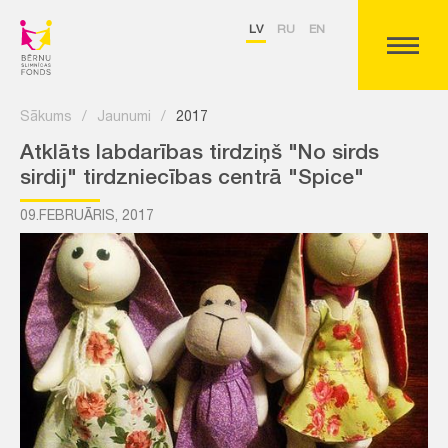
LV
RU
EN
Sākums
/
Jaunumi
/
2017
Atklāts labdarības tirdziņš "No sirds
sirdij" tirdzniecības centrā "Spice"
09.FEBRUĀRIS, 2017