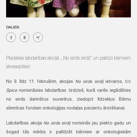
DALIES:
Piedalies labdarības akcijā ,,No sirds sirdij” un palīdzi bērniem
atveseļoties!
No 9. līdz 11. februārim, akcijas
No sirds sirdij
ietvaros, t/c
Spice
norisināsies labdarības tirdziņš, kurā varēs iegādāties
no sirds darinātus suvenīrus, ziedojot līdzekļus Bērnu
slimnīcas fondam onkoloģijas nodaļas pacientu ārstēšanai.
Labdarības akcija
No sirds sirdij
norisinās jau piekto gadu un
šogad tās mērķis ir palīdzēt bērniem ar onkoloģiskām