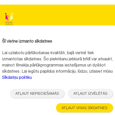
BĒRNU SLIMNĪCAS FONDS
Reģistrācijas nr.:
40008057120
Šī vietne izmanto sīkdatnes
Adrese:
Vienības gatve 45, Rīga, LV1004, Latvija
Lai uzlabotu pārlūkošanas kvalitāti, šajā vietnē tiek
+371 67064475
izmantotas sīkdatnes. Šo piekrišanu jebkurā brīdī var atsaukt,
mainot tīmekļa pārlūkprogrammas iestatījumus un dzēšot
sīkdatnes. Lai iegūtu papildus informāciju, lūdzu, izlasiet mūsu
Visi kontakti
Sīkdatņu politiku
Vietnes funkcionalitāte uzlabota EEZ un Norvēģijas grantu programmas
"Aktīvo iedzīvotāju fonds" finansētā projekta "
Bērnu slimnīcas fonda
ATĻAUT NEPIECIEŠAMĀS
ATĻAUT IZVĒLĒTĀS
ilgtspējīgas attīstības veicināšana
" ietvaros.
ATĻAUT VISAS SĪKDATNES