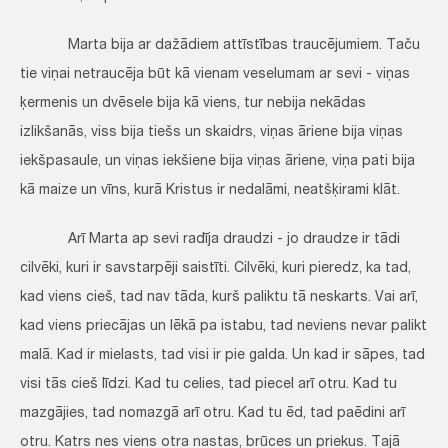
Marta bija ar dažādiem attīstības traucējumiem. Taču
tie viņai netraucēja būt kā vienam veselumam ar sevi - viņas
ķermenis un dvēsele bija kā viens, tur nebija nekādas
izlikšanās, viss bija tiešs un skaidrs, viņas āriene bija viņas
iekšpasaule, un viņas iekšiene bija viņas āriene, viņa pati bija
kā maize un vīns, kurā Kristus ir nedalāmi, neatšķirami klāt.
Arī Marta ap sevi radīja draudzi - jo draudze ir tādi
cilvēki, kuri ir savstarpēji saistīti. Cilvēki, kuri pieredz, ka tad,
kad viens cieš, tad nav tāda, kurš paliktu tā neskarts. Vai arī,
kad viens priecājas un lēkā pa istabu, tad neviens nevar palikt
malā. Kad ir mielasts, tad visi ir pie galda. Un kad ir sāpes, tad
visi tās cieš līdzi. Kad tu celies, tad piecel arī otru. Kad tu
mazgājies, tad nomazgā arī otru. Kad tu ēd, tad paēdini arī
otru. Katrs nes viens otra nastas, brūces un priekus. Tajā