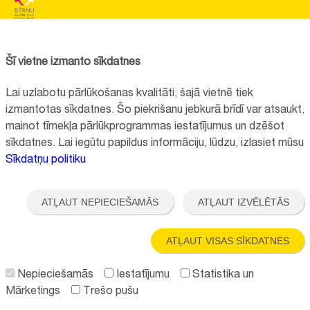
BĒRNU SLIMNĪCAS FONDS
Reģistrācijas nr.:
40008057120
Šī vietne izmanto sīkdatnes
Adrese:
Vienības gatve 45, Rīga, LV1004, Latvija
Lai uzlabotu pārlūkošanas kvalitāti, šajā vietnē tiek
+371 67064475
izmantotas sīkdatnes. Šo piekrišanu jebkurā brīdī var atsaukt,
mainot tīmekļa pārlūkprogrammas iestatījumus un dzēšot
sīkdatnes. Lai iegūtu papildus informāciju, lūdzu, izlasiet mūsu
Visi kontakti
Sīkdatņu politiku
Vietnes funkcionalitāte uzlabota EEZ un Norvēģijas grantu programmas
"Aktīvo iedzīvotāju fonds" finansētā projekta "
Bērnu slimnīcas fonda
ATĻAUT NEPIECIEŠAMĀS
ATĻAUT IZVĒLĒTĀS
ilgtspējīgas attīstības veicināšana
" ietvaros.
ATĻAUT VISAS SĪKDATNES
Nepieciešamās
Iestatījumu
Statistika un
Mārketings
Trešo pušu
Seko mums: