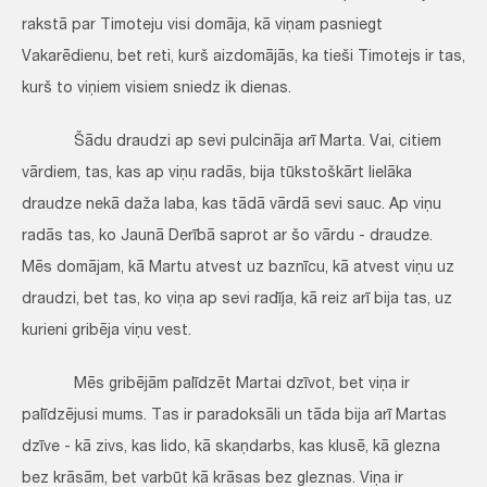
rakstā par Timoteju visi domāja, kā viņam pasniegt
Vakarēdienu, bet reti, kurš aizdomājās, ka tieši Timotejs ir tas,
kurš to viņiem visiem sniedz ik dienas.
Šādu draudzi ap sevi pulcināja arī Marta. Vai, citiem
vārdiem, tas, kas ap viņu radās, bija tūkstoškārt lielāka
draudze nekā daža laba, kas tādā vārdā sevi sauc. Ap viņu
radās tas, ko Jaunā Derībā saprot ar šo vārdu - draudze.
Mēs domājam, kā Martu atvest uz baznīcu, kā atvest viņu uz
draudzi, bet tas, ko viņa ap sevi radīja, kā reiz arī bija tas, uz
kurieni gribēja viņu vest.
Mēs gribējām palīdzēt Martai dzīvot, bet viņa ir
palīdzējusi mums. Tas ir paradoksāli un tāda bija arī Martas
dzīve - kā zivs, kas lido, kā skaņdarbs, kas klusē, kā glezna
bez krāsām, bet varbūt kā krāsas bez gleznas. Viņa ir