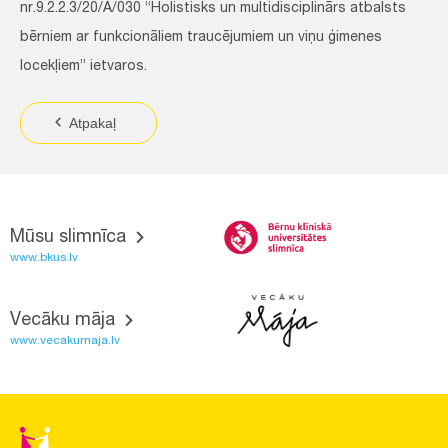
nr.9.2.2.3/20/A/030 “Holistisks un multidisciplinārs atbalsts
bērniem ar funkcionāliem traucējumiem un viņu ģimenes
locekļiem” ietvaros.
Atpakaļ
Mūsu slimnīca
www.bkus.lv
Vecāku māja
www.vecakumaja.lv