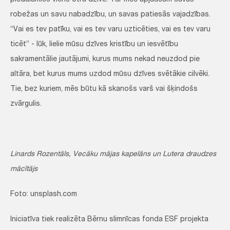
piedalāmies viens otra dzīvē. Tur mēs apjaušam savas
robežas un savu nabadzību, un savas patiesās vajadzības.
“Vai es tev patīku, vai es tev varu uzticēties, vai es tev varu
ticēt” - lūk, lielie mūsu dzīves kristību un iesvētību
sakramentālie jautājumi, kurus mums nekad neuzdod pie
altāra, bet kurus mums uzdod mūsu dzīves svētākie cilvēki.
Tie, bez kuriem, mēs būtu kā skanošs varš vai šķindošs
zvārgulis.
Linards Rozentāls, Vecāku mājas kapelāns un Lutera draudzes
mācītājs
Foto: unsplash.com
Iniciatīva tiek realizēta Bērnu slimnīcas fonda ESF projekta