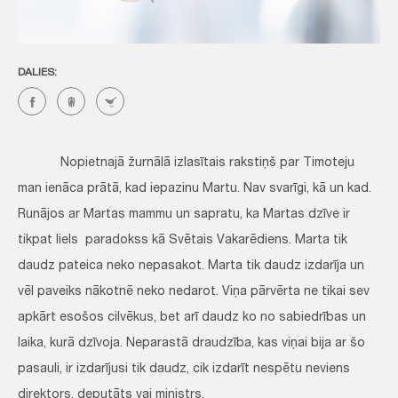
DALIES:
Nopietnajā žurnālā izlasītais rakstiņš par Timoteju
man ienāca prātā, kad iepazinu Martu. Nav svarīgi, kā un kad.
Runājos ar Martas mammu un sapratu, ka Martas dzīve ir
tikpat liels paradokss kā Svētais Vakarēdiens. Marta tik
daudz pateica neko nepasakot. Marta tik daudz izdarīja un
vēl paveiks nākotnē neko nedarot. Viņa pārvērta ne tikai sev
apkārt esošos cilvēkus, bet arī daudz ko no sabiedrības un
laika, kurā dzīvoja. Neparastā draudzība, kas viņai bija ar šo
pasauli, ir izdarījusi tik daudz, cik izdarīt nespētu neviens
direktors, deputāts vai ministrs.