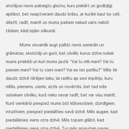
atstājusi nevis pabeigtu gleznu, kuru piekārt un godbijīgi
aplūkot, bet neaptverami daudz krāsu, ar kurām kaut ko celt,
dēstīt, radīt, mainīt un mums pašiem nekad vairs nebūt
tādiem, kādi bijām sākumā.
Mums visvairāk augt palīdz nevis semināri un
grāmatas, skolotāji un gurū, bet cilvēki, kurus dzīve noliek
mums priekšā un kuri mums jautā: “Vai tu mīli mani? Vai tu
pieņem mani? Vai tu cieni mani? Vai es tev patīku?” Mēs tik
daudz dzīvē tērējam laiku, lai radītu ap sevi impēriju, kuru
mīlēs, pieņems, cienīs, atzīs un novērtēs, bet tad mēs
satiekam cilvēku, kurš neko nevar radīt, bet var visu mainīt.
Kurš vienkārši piespiež mums būt klātesošiem, dzirdīgiem,
intuitīviem, piespiež piedalīties savā dzīvē. Mēs augam, kad
piedalāmies viens otra dzīvē. Mēs topam glābti, kad