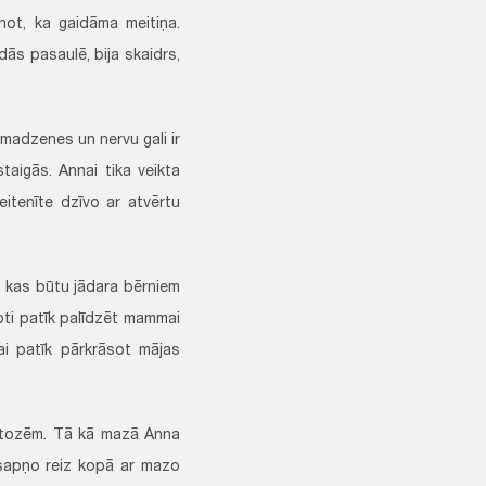
inot, ka gaidāma meitiņa.
dās pasaulē, bija skaidrs,
madzenes un nervu gali ir
taigās. Annai tika veikta
itenīte dzīvo ar atvērtu
u, kas būtu jādara bērniem
ļoti patīk palīdzēt mammai
ņai patīk pārkrāsot mājas
 ortozēm. Tā kā mazā Anna
 sapņo reiz kopā ar mazo