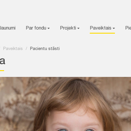
Jaunumi
Par fondu
Projekti
Paveiktais
Pi
/
Paveiktais
/
Pacientu stāsti
a