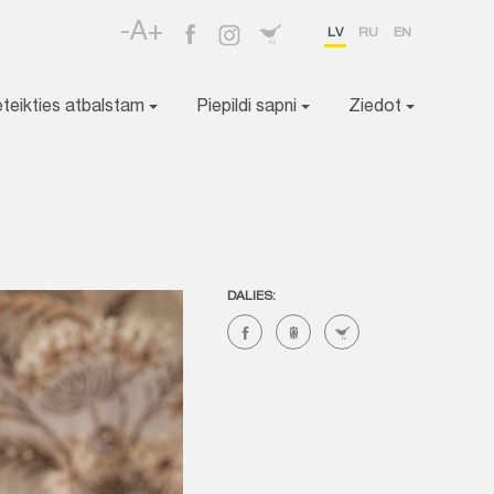
-A+
LV
RU
EN
eteikties atbalstam
Piepildi sapni
Ziedot
DALIES: