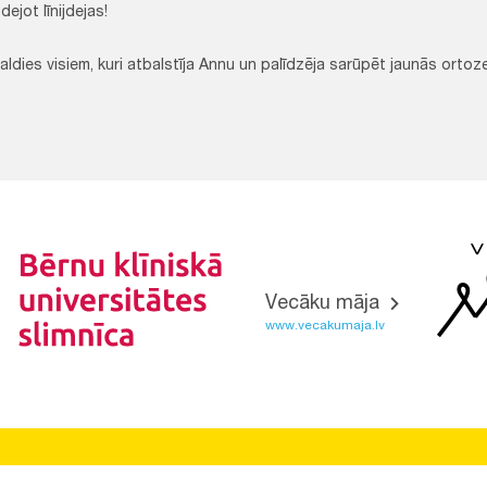
dejot līnijdejas!
aldies visiem, kuri atbalstīja Annu un palīdzēja sarūpēt jaunās ortoz
Vecāku māja
www.vecakumaja.lv