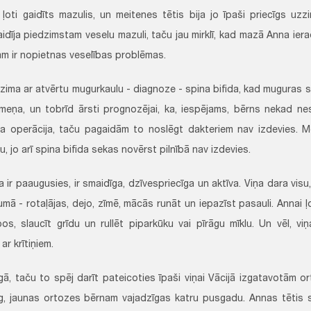
 ļoti gaidīts mazulis, un meitenes tētis bija jo īpaši priecīgs uzz
idīja piedzimstam veselu mazuli, taču jau mirklī, kad mazā Anna iera
am ir nopietnas veselības problēmas.
zima ar atvērtu mugurkaulu - diagnoze - spina bifida, kad muguras s
meņa, un tobrīd ārsti prognozējai, ka, iespējams, bērns nekad nes
a operācija, taču pagaidām to noslēgt dakteriem nav izdevies. Me
, jo arī spina bifida sekas novērst pilnībā nav izdevies.
 ir paaugusies, ir smaidīga, dzīvespriecīga un aktīva. Viņa dara vis
umā - rotaļājas, dejo, zīmē, mācās runāt un iepazīst pasauli. Annai 
os, slaucīt grīdu un rullēt piparkūku vai pīrāgu mīklu. Un vēl, vi
ar krītiņiem.
gā, taču to spēj darīt pateicoties īpaši viņai Vācijā izgatavotām
ug, jaunas ortozes bērnam vajadzīgas katru pusgadu. Annas tētis