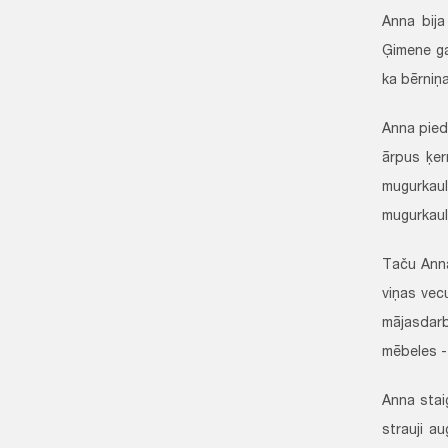
Anna bija
Ģimene ga
ka bērniņ
Anna pied
ārpus ķer
mugurkaul
mugurkaulu
Taču Anna
viņas vec
mājasdarb
mēbeles - 
Anna stai
strauji a