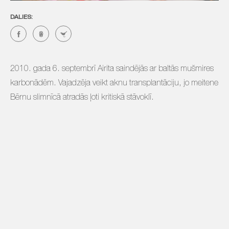
DALIES:
2010. gada 6. septembrī Airita saindējās ar baltās mušmires
karbonādēm. Vajadzēja veikt aknu transplantāciju, jo meitene
Bērnu slimnīcā atradās ļoti kritiskā stāvoklī.