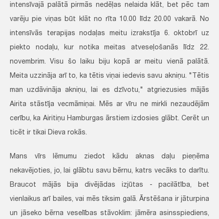
intensīvajā palātā pirmās nedēļas nelaida klāt, bet pēc tam
varēju pie viņas būt klāt no rīta 10.00 līdz 20.00 vakarā. No
intensīvās terapijas nodaļas meitu izrakstīja 6. oktobrī uz
piekto nodaļu, kur notika meitas atveseļošanās līdz 22.
novembrim. Visu šo laiku biju kopā ar meitu vienā palātā.
Meita uzzināja arī to, ka tētis viņai iedevis savu akniņu. "Tētis
man uzdāvināja akniņu, lai es dzīvotu," atgriezusies mājās
Airita stāstīja vecmāmiņai. Mēs ar vīru ne mirkli nezaudējām
cerību, ka Airitiņu Hamburgas ārstiem izdosies glābt. Cerēt un
ticēt ir tikai Dieva rokās.
Mans vīrs lēmumu ziedot kādu aknas daļu pieņēma
nekavējoties, jo, lai glābtu savu bērnu, katrs vecāks to darītu.
Braucot mājās bija divējādas izjūtas - pacilātība, bet
vienlaikus arī bailes, vai mēs tiksim galā. Ārstēšana ir jāturpina
un jāseko bērna veselības stāvoklim: jāmēra asinsspiediens,