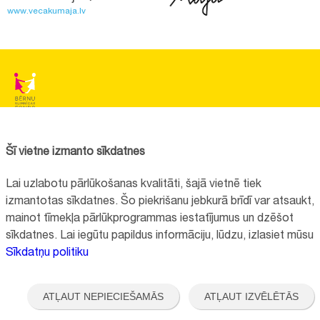
www.vecakumaja.lv
BĒRNU SLIMNĪCAS FONDS
Reģistrācijas nr.:
40008057120
Šī vietne izmanto sīkdatnes
Adrese:
Vienības gatve 45, Rīga, LV1004, Latvija
Lai uzlabotu pārlūkošanas kvalitāti, šajā vietnē tiek
+371 67064475
izmantotas sīkdatnes. Šo piekrišanu jebkurā brīdī var atsaukt,
mainot tīmekļa pārlūkprogrammas iestatījumus un dzēšot
sīkdatnes. Lai iegūtu papildus informāciju, lūdzu, izlasiet mūsu
Visi kontakti
Sīkdatņu politiku
Vietnes funkcionalitāte uzlabota EEZ un Norvēģijas grantu programmas
"Aktīvo iedzīvotāju fonds" finansētā projekta "
Bērnu slimnīcas fonda
ATĻAUT NEPIECIEŠAMĀS
ATĻAUT IZVĒLĒTĀS
ilgtspējīgas attīstības veicināšana
" ietvaros.