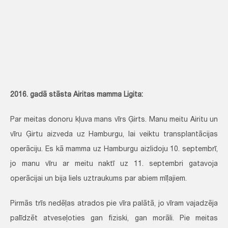
2016. gadā stāsta Airitas mamma Ligita:
Par meitas donoru kļuva mans vīrs Ģirts. Manu meitu Airitu un
vīru Ģirtu aizveda uz Hamburgu, lai veiktu transplantācijas
operāciju. Es kā mamma uz Hamburgu aizlidoju 10. septembrī,
jo manu vīru ar meitu naktī uz 11. septembri gatavoja
operācijai un bija liels uztraukums par abiem mīļajiem.
Pirmās trīs nedēļas atrados pie vīra palātā, jo vīram vajadzēja
palīdzēt atveseļoties gan fiziski, gan morāli. Pie meitas