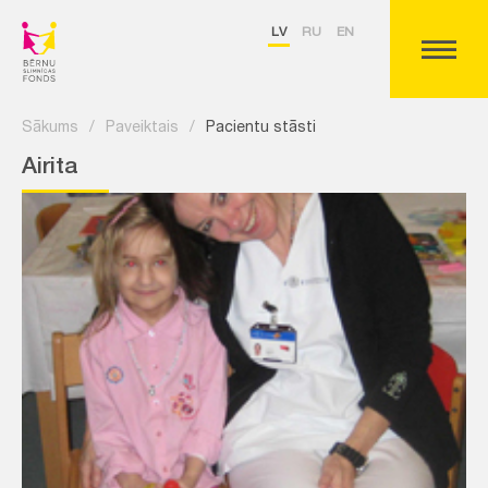
LV
RU
EN
Sākums
/
Paveiktais
/
Pacientu stāsti
Airita