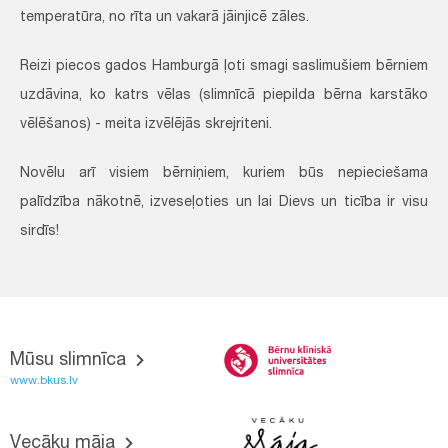
temperatūra, no rīta un vakarā jāinjicē zāles.
Reizi piecos gados Hamburgā ļoti smagi saslimušiem bērniem
uzdāvina, ko katrs vēlas (slimnīcā piepilda bērna karstāko
vēlēšanos) - meita izvēlējās skrejriteni.
Novēlu arī visiem bērniņiem, kuriem būs nepieciešama
palīdzība nākotnē, izveseļoties un lai Dievs un ticība ir visu
sirdīs!
Mūsu slimnīca
www.bkus.lv
Vecāku māja