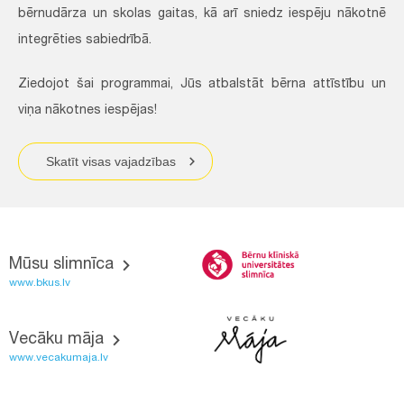
bērnudārza un skolas gaitas, kā arī sniedz iespēju nākotnē
integrēties sabiedrībā.
Ziedojot šai programmai, Jūs atbalstāt bērna attīstību un
viņa nākotnes iespējas!
Skatīt visas vajadzības
Mūsu slimnīca
www.bkus.lv
Vecāku māja
www.vecakumaja.lv