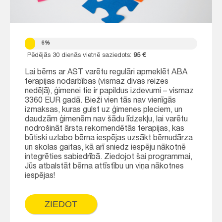
6%
Pēdējās 30 dienās vietnē saziedots:
95 €
Lai bērns ar AST varētu regulāri apmeklēt ABA
terapijas nodarbības (vismaz divas reizes
nedēļā), ģimenei tie ir papildus izdevumi – vismaz
3360 EUR gadā. Bieži vien tās nav vienīgās
izmaksas, kuras gulst uz ģimenes pleciem, un
daudzām ģimenēm nav šādu līdzekļu, lai varētu
nodrošināt ārsta rekomendētās terapijas, kas
būtiski uzlabo bērna iespējas uzsākt bērnudārza
un skolas gaitas, kā arī sniedz iespēju nākotnē
integrēties sabiedrībā. Ziedojot šai programmai,
Jūs atbalstāt bērna attīstību un viņa nākotnes
iespējas!
ZIEDOT