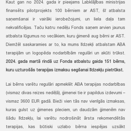
Kaut gan no 2024. gada ir pieejams Labklājības ministrijas
finansēts pilotprojekts 100 bērniem ar AST, šī atbalsta
saņemšanai ir vairāki ierobežojumi, un liela daļa tam
nekvalificējas. Taču katru nedēļu Fonds saņem arvien jaunus
atbalsta lūgumus no vecākiem, kuru ģimenē aug bērni ar AST.
Diemžēl saskaramies ar to, ka mums līdzekļi atbalstam ABA
terapijām un logopēda nodarbībām regulāri un akūti trūkst.
2024. gada martā rindā uz Fonda atbalstu gaida 151 bērns,
kuru uzturošās terapijas izmaksu segšanai līdzekļu pietrūkst.
Lai bērns varētu regulāri apmeklēt ABA terapijas nodarbības
(vismaz divas reizes nedēļā), ģimenei tie ir papildus izdevumi –
vismaz 3600 EUR gadā. Bieži vien tās nav vienīgās izmaksas,
kuras gulst uz ģimenes pleciem, un daudzām ģimenēm nav
šādu līdzekļu, lai varētu nodrošināt ārsta rekomendētās
terapijas, kas būtiski uzlabo bērna iespējas uzsākt