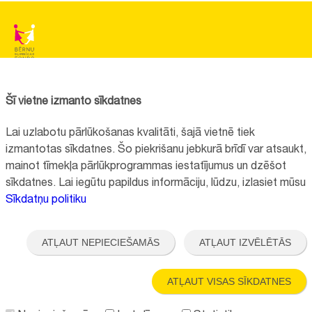
BĒRNU SLIMNĪCAS FONDS
Reģistrācijas nr.:
40008057120
Šī vietne izmanto sīkdatnes
Adrese:
Vienības gatve 45, Rīga, LV1004, Latvija
Lai uzlabotu pārlūkošanas kvalitāti, šajā vietnē tiek
+371 67064475
izmantotas sīkdatnes. Šo piekrišanu jebkurā brīdī var atsaukt,
mainot tīmekļa pārlūkprogrammas iestatījumus un dzēšot
sīkdatnes. Lai iegūtu papildus informāciju, lūdzu, izlasiet mūsu
Visi kontakti
Sīkdatņu politiku
Vietnes funkcionalitāte uzlabota EEZ un Norvēģijas grantu programmas
"Aktīvo iedzīvotāju fonds" finansētā projekta "
Bērnu slimnīcas fonda
ATĻAUT NEPIECIEŠAMĀS
ATĻAUT IZVĒLĒTĀS
ilgtspējīgas attīstības veicināšana
" ietvaros.
ATĻAUT VISAS SĪKDATNES