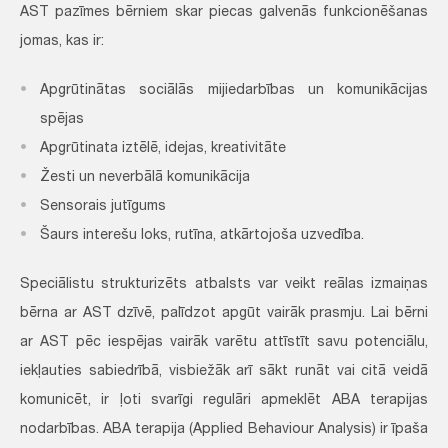
AST pazīmes bērniem skar piecas galvenās funkcionēšanas
jomas, kas ir:
Apgrūtinātas sociālās mijiedarbības un komunikācijas
spējas
Apgrūtinata iztēlē, idejas, kreativitāte
Žesti un neverbālā komunikācija
Sensorais jutīgums
Šaurs interešu loks, rutīna, atkārtojoša uzvedība.
Speciālistu strukturizēts atbalsts var veikt reālas izmaiņas
bērna ar AST dzīvē, palīdzot apgūt vairāk prasmju. Lai bērni
ar AST pēc iespējas vairāk varētu attīstīt savu potenciālu,
iekļauties sabiedrībā, visbiežāk arī sākt runāt vai citā veidā
komunicēt, ir ļoti svarīgi regulāri apmeklēt ABA terapijas
nodarbības. ABA terapija (Applied Behaviour Analysis) ir īpaša