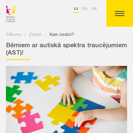
LV
RU
EN
Sākums
/
Ziedot
/
Kam ziedot?
Bērniem ar autiskā spektra traucējumiem
(AST)!