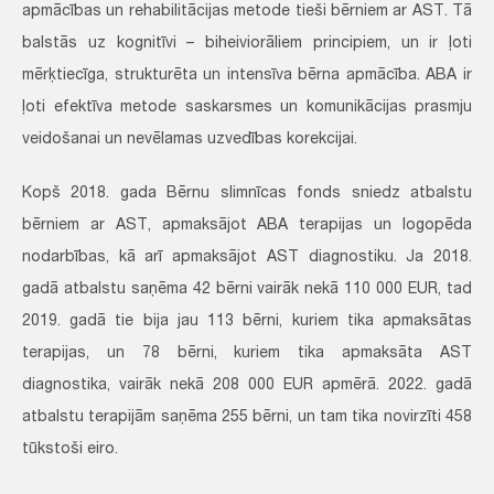
apmācības un rehabilitācijas metode tieši bērniem ar AST. Tā
balstās uz kognitīvi – biheiviorāliem principiem, un ir ļoti
mērķtiecīga, strukturēta un intensīva bērna apmācība. ABA ir
ļoti efektīva metode saskarsmes un komunikācijas prasmju
veidošanai un nevēlamas uzvedības korekcijai.
Kopš 2018. gada Bērnu slimnīcas fonds sniedz atbalstu
bērniem ar AST, apmaksājot ABA terapijas un logopēda
nodarbības, kā arī apmaksājot AST diagnostiku. Ja 2018.
gadā atbalstu saņēma 42 bērni vairāk nekā 110 000 EUR, tad
2019. gadā tie bija jau 113 bērni, kuriem tika apmaksātas
terapijas, un 78 bērni, kuriem tika apmaksāta AST
diagnostika, vairāk nekā 208 000 EUR apmērā. 2022. gadā
atbalstu terapijām saņēma 255 bērni, un tam tika novirzīti 458
tūkstoši eiro.