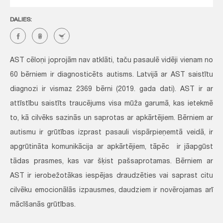
DALIES:
AST cēloņi joprojām nav atklāti, taču pasaulē vidēji vienam no
60 bērniem ir diagnosticēts autisms. Latvijā ar AST saistītu
diagnozi ir vismaz 2369 bērni (2019. gada dati). AST ir ar
attīstību saistīts traucējums visa mūža garumā, kas ietekmē
to, kā cilvēks sazinās un saprotas ar apkārtējiem. Bērniem ar
autismu ir grūtības izprast pasauli vispārpieņemtā veidā, ir
apgrūtināta komunikācija ar apkārtējiem, tāpēc ir jāapgūst
tādas prasmes, kas var šķist pašsaprotamas. Bērniem ar
AST ir ierobežotākas iespējas draudzēties vai saprast citu
cilvēku emocionālās izpausmes, daudziem ir novērojamas arī
mācīšanās grūtības.