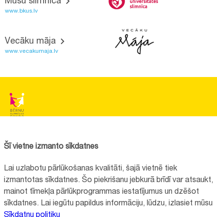
Mūsu slimnīca
www.bkus.lv
Vecāku māja
www.vecakumaja.lv
BĒRNU SLIMNĪCAS FONDS
Reģistrācijas nr.:
40008057120
Šī vietne izmanto sīkdatnes
Adrese:
Vienības gatve 45, Rīga, LV1004, Latvija
Lai uzlabotu pārlūkošanas kvalitāti, šajā vietnē tiek
+371 67064475
izmantotas sīkdatnes. Šo piekrišanu jebkurā brīdī var atsaukt,
mainot tīmekļa pārlūkprogrammas iestatījumus un dzēšot
sīkdatnes. Lai iegūtu papildus informāciju, lūdzu, izlasiet mūsu
Visi kontakti
Sīkdatņu politiku