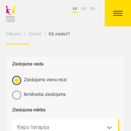
LV
RU
EN
Sākums
/
Ziedot
/
Kā ziedot?
Ziedojuma veids
Ziedojums vienu reizi
Ikmēneša ziedojums
Ziedojuma mērķis
Ķepu terapija