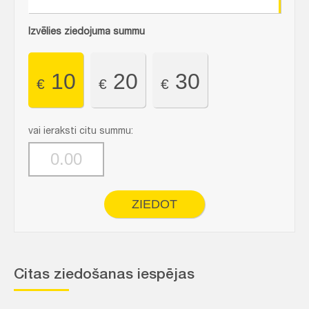
Izvēlies ziedojuma summu
nākotnei
10
20
30
€
€
€
vai ieraksti citu summu:
ZIEDOT
Citas ziedošanas iespējas