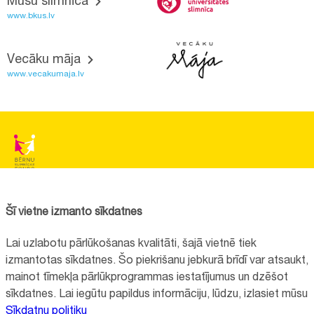
Mūsu slimnīca
www.bkus.lv
Vecāku māja
www.vecakumaja.lv
BĒRNU SLIMNĪCAS FONDS
Reģistrācijas nr.:
40008057120
Šī vietne izmanto sīkdatnes
Adrese:
Vienības gatve 45, Rīga, LV1004, Latvija
Lai uzlabotu pārlūkošanas kvalitāti, šajā vietnē tiek
+371 67064475
izmantotas sīkdatnes. Šo piekrišanu jebkurā brīdī var atsaukt,
mainot tīmekļa pārlūkprogrammas iestatījumus un dzēšot
sīkdatnes. Lai iegūtu papildus informāciju, lūdzu, izlasiet mūsu
Visi kontakti
Sīkdatņu politiku