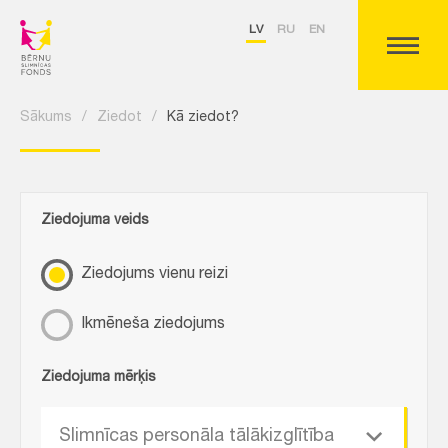
LV
RU
EN
Sākums
/
Ziedot
/
Kā ziedot?
Ziedojuma veids
Ziedojums vienu reizi
Ikmēneša ziedojums
Ziedojuma mērķis
Slimnīcas personāla tālākizglītība