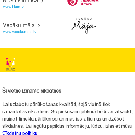
Mūsu slimnīca
www.bkus.lv
Vecāku māja
www.vecakumaja.lv
BĒRNU SLIMNĪCAS FONDS
Reģistrācijas nr.:
40008057120
Šī vietne izmanto sīkdatnes
Adrese:
Vienības gatve 45, Rīga, LV1004, Latvija
Lai uzlabotu pārlūkošanas kvalitāti, šajā vietnē tiek
+371 67064475
izmantotas sīkdatnes. Šo piekrišanu jebkurā brīdī var atsaukt,
mainot tīmekļa pārlūkprogrammas iestatījumus un dzēšot
sīkdatnes. Lai iegūtu papildus informāciju, lūdzu, izlasiet mūsu
Visi kontakti
Sīkdatņu politiku