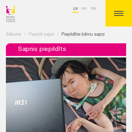
LV
RU
EN
Sākums
/
Piepildi sapni
/
Piepildītie bērnu sapņi
Sapnis piepildīts