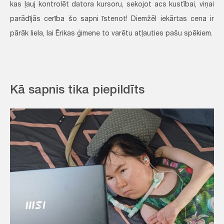
kas ļauj kontrolēt datora kursoru, sekojot acs kustībai, viņai
parādījās cerība šo sapni īstenot! Diemžēl iekārtas cena ir
pārāk liela, lai Ērikas ģimene to varētu atļauties pašu spēkiem.
Kā sapnis tika piepildīts