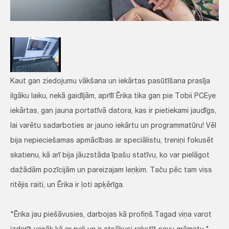
Kaut gan ziedojumu vākšana un iekārtas pasūtīšana prasīja
ilgāku laiku, nekā gaidījām, aprīlī Ērika tika gan pie Tobii PCEye
iekārtas, gan jauna portatīvā datora, kas ir pietiekami jaudīgs,
lai varētu sadarboties ar jauno iekārtu un programmatūru! Vēl
bija nepieciešamas apmācības ar speciālistu, treniņi fokusēt
skatienu, kā arī bija jāuzstāda īpašu statīvu, ko var pielāgot
dažādām pozīcijām un pareizajam leņķim. Taču pēc tam viss
ritējis raiti, un Ērika ir ļoti apķērīga.
"Ērika jau piešāvusies, darbojas kā profiņš.Tagad viņa varot