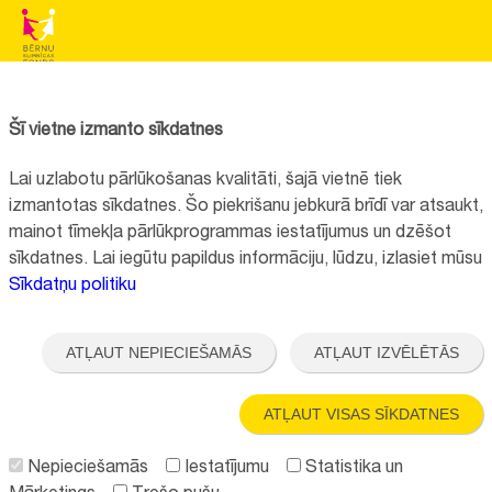
BĒRNU SLIMNĪCAS FONDS
Reģistrācijas nr.:
40008057120
Šī vietne izmanto sīkdatnes
Adrese:
Vienības gatve 45, Rīga, LV1004, Latvija
Lai uzlabotu pārlūkošanas kvalitāti, šajā vietnē tiek
+371 67064475
izmantotas sīkdatnes. Šo piekrišanu jebkurā brīdī var atsaukt,
mainot tīmekļa pārlūkprogrammas iestatījumus un dzēšot
sīkdatnes. Lai iegūtu papildus informāciju, lūdzu, izlasiet mūsu
Visi kontakti
Sīkdatņu politiku
Vietnes funkcionalitāte uzlabota EEZ un Norvēģijas grantu programmas
"Aktīvo iedzīvotāju fonds" finansētā projekta "
Bērnu slimnīcas fonda
ATĻAUT NEPIECIEŠAMĀS
ATĻAUT IZVĒLĒTĀS
ilgtspējīgas attīstības veicināšana
" ietvaros.
ATĻAUT VISAS SĪKDATNES
Nepieciešamās
Iestatījumu
Statistika un