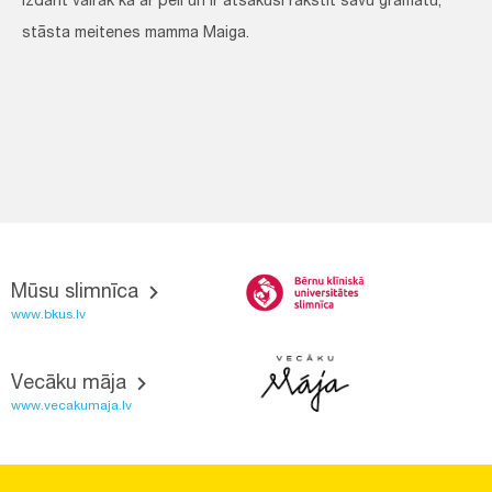
izdarīt vairāk kā ar peli un ir atsākusi rakstīt savu grāmatu,"
stāsta meitenes mamma Maiga.
Mūsu slimnīca
www.bkus.lv
Vecāku māja
www.vecakumaja.lv