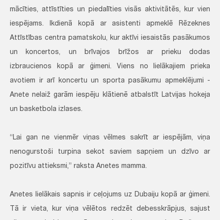
mācīties, attīstīties un piedalīties visās aktivitātēs, kur vien
iespējams. Ikdienā kopā ar asistenti apmeklē Rēzeknes
Attīstības centra pamatskolu, kur aktīvi iesaistās pasākumos
un koncertos, un brīvajos brīžos ar prieku dodas
izbraucienos kopā ar ģimeni. Viens no lielākajiem prieka
avotiem ir arī koncertu un sporta pasākumu apmeklējumi -
Anete nelaiž garām iespēju klātienē atbalstīt Latvijas hokeja
un basketbola izlases.
“Lai gan ne vienmēr viņas vēlmes sakrīt ar iespējām, viņa
nenogurstoši turpina sekot saviem sapņiem un dzīvo ar
pozitīvu attieksmi,” raksta Anetes mamma.
Anetes lielākais sapnis ir ceļojums uz Dubaiju kopā ar ģimeni.
Tā ir vieta, kur viņa vēlētos redzēt debesskrāpjus, sajust