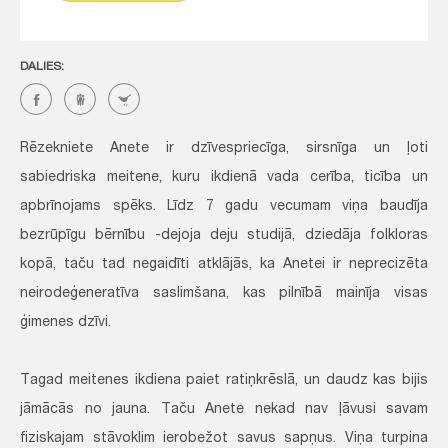
DALIES:
Rēzekniete Anete ir dzīvespriecīga, sirsnīga un ļoti
sabiedriska meitene, kuru ikdienā vada cerība, ticība un
apbrīnojams spēks. Līdz 7 gadu vecumam viņa baudīja
bezrūpīgu bērnību -dejoja deju studijā, dziedāja folkloras
kopā, taču tad negaidīti atklājās, ka Anetei ir neprecizēta
neirodeģeneratīva saslimšana, kas pilnībā mainīja visas
ģimenes dzīvi.
Tagad meitenes ikdiena paiet ratiņkrēslā, un daudz kas bijis
jāmācās no jauna. Taču Anete nekad nav ļāvusi savam
fiziskajam stāvoklim ierobežot savus sapņus. Viņa turpina