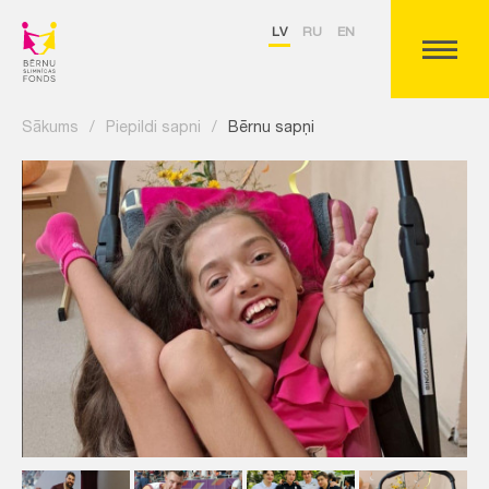
LV
RU
EN
Sākums
/
Piepildi sapni
/
Bērnu sapņi