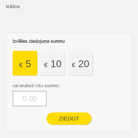
krāšņa.
Izvēlies ziedojuma summu
5
10
20
€
€
€
vai ieraksti citu summu:
ZIEDOT