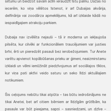
siltumu un beidzot savām acīm ieraudzīt īstu palmu. Dažas no
iecerēm, ko viņa vēlētos īstenot, ir arī Dubaijas akvārija,
delfinārija vai zoodārza apmeklējums, kā arī izklaide kādā no
iespaidīgajiem atrakciju parkiem.
Dubaija nav izvēlēta nejauši – tā ir moderna un iekļaujoša
pilsēta, kur cilvēki ar funkcionāliem traucējumiem var justies
brīvi, ērti un pieredzēt pasauli bez ierobežojumiem. Tur Anete
varētu apvienot kopābūšanas prieku ar ģimeni, neaizmirstamu
izklaidi un vēlmi iemūžināt piedzīvojumus arī sociālajos tīklos,
kur viņa pati aktīvi veido saturu un seko līdzi aktuālajiem
notikumiem.
Šis ceļojums nebūtu tikai atpūta – tas būtu iedrošinājums ne
tikai Anetei, bet arī citiem bērniem ar līdzīgām grūtībām, ka
pasaule var būt pieejama, sapņi – sasniedzami, un dzīve –