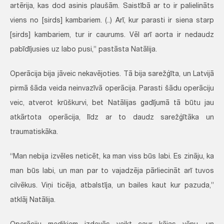
artērija, kas dod asinis plaušām. Saistībā ar to ir palielināts
viens no [sirds] kambariem. (..) Arī, kur parasti ir siena starp
[sirds] kambariem, tur ir caurums. Vēl arī aorta ir nedaudz
pabīdījusies uz labo pusi,” pastāsta Natālija.
Operācija bija jāveic nekavējoties. Tā bija sarežģīta, un Latvijā
pirmā šāda veida neinvazīvā operācija. Parasti šādu operāciju
veic, atverot krūškurvi, bet Natālijas gadījumā tā būtu jau
atkārtota operācija, līdz ar to daudz sarežģītāka un
traumatiskāka.
“Man nebija izvēles neticēt, ka man viss būs labi. Es zināju, ka
man būs labi, un man par to vajadzēja pārliecināt arī tuvos
cilvēkus. Viņi ticēja, atbalstīja, un bailes kaut kur pazuda,”
atklāj Natālija.