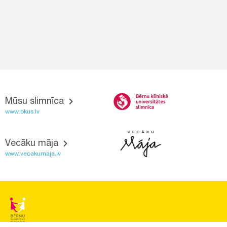
Mūsu slimnīca
www.bkus.lv
Vecāku māja
www.vecakumaja.lv