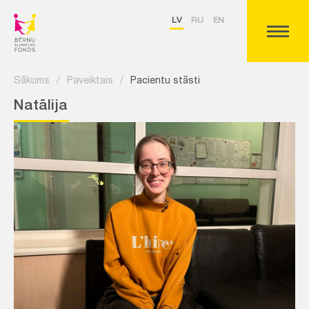
LV
RU
EN
Sākums
/
Paveiktais
/
Pacientu stāsti
Natālija