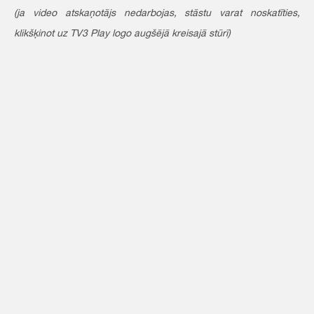
(ja video atskaņotājs nedarbojas, stāstu varat noskatīties,
klikšķinot uz TV3 Play logo augšējā kreisajā stūrī)