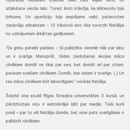
Operāciju mediķiem izdevās veikt caur kājas vēnu, un
atlabšana veicās labi. Toreiz ārsti stāstīja, ka klātesošs bija
brīnums. Un operāciju bija iespējams veikt, pateicoties
ziedotāju atbalstam – 15 tūkstoši eiro tika novirzīti Natālijai
no uzkrājumiem ārkārtas gadījumiem.
“Es gribu pateikt paldies – tā palīdzība vienmēr nāk par labu
un ir svarīga. Manuprāt, tādas ziedošanas akcijas māca
cilvēkiem domāt ne tikai par sevi, bet domāt arī par citiem,
pavisam svešiem cilvēkiem. Domāt, kas viņiem ir svarīgs. (..) Un
tas māca cilvēkiem būt labsirdīgiem,” norāda Natālija.
Šobrīd viņa studē Rīgas Stradiņa universitātes 3. kursā, un
pārdzīvotais viņu ir iedrošinājis kļūt par mediķi. Tieši kurā
jomā – par to vēl Natālija domās, bet viņai pats svarīgākais ir
palīdzēt cilvēkiem.