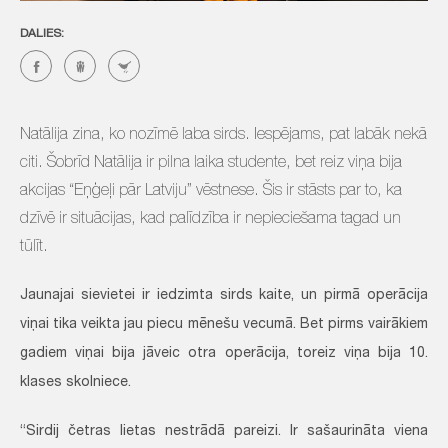
DALIES:
Natālija zina, ko nozīmē laba sirds. Iespējams, pat labāk nekā
citi. Šobrīd Natālija ir pilna laika studente, bet reiz viņa bija
akcijas “Eņģeļi pār Latviju” vēstnese. Šis ir stāsts par to, ka
dzīvē ir situācijas, kad palīdzība ir nepieciešama tagad un
tūlīt.
Jaunajai sievietei ir iedzimta sirds kaite, un pirmā operācija
viņai tika veikta jau piecu mēnešu vecumā. Bet pirms vairākiem
gadiem viņai bija jāveic otra operācija, toreiz viņa bija 10.
klases skolniece.
“Sirdij četras lietas nestrādā pareizi. Ir sašaurināta viena