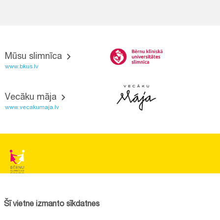
Mūsu slimnīca
www.bkus.lv
Vecāku māja
www.vecakumaja.lv
BĒRNU SLIMNĪCAS FONDS
Reģistrācijas nr.:
40008057120
Šī vietne izmanto sīkdatnes
Adrese:
Vienības gatve 45, Rīga, LV1004, Latvija