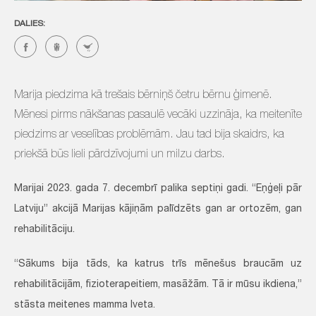
DALIES:
Marija piedzima kā trešais bērniņš četru bērnu ģimenē.
Mēnesi pirms nākšanas pasaulē vecāki uzzināja, ka meitenīte
piedzims ar veselības problēmām. Jau tad bija skaidrs, ka
priekšā būs lieli pārdzīvojumi un milzu darbs.
Marijai 2023. gada 7. decembrī palika septiņi gadi. “Eņģeļi pār
Latviju” akcijā Marijas kājiņām palīdzēts gan ar ortozēm, gan
rehabilitāciju.
“Sākums bija tāds, ka katrus trīs mēnešus braucām uz
rehabilitācijām, fizioterapeitiem, masāžām. Tā ir mūsu ikdiena,”
stāsta meitenes mamma Iveta.