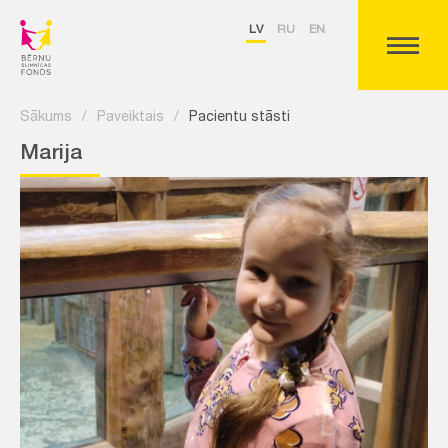
LV
RU
EN
Sākums
/
Paveiktais
/
Pacientu stāsti
Marija