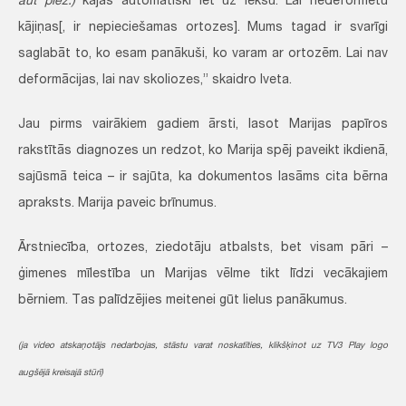
aut piez.)
kājas automātiski iet uz iekšu. Lai nedeformētu
kājiņas[, ir nepieciešamas ortozes]. Mums tagad ir svarīgi
saglabāt to, ko esam panākuši, ko varam ar ortozēm. Lai nav
deformācijas, lai nav skoliozes,” skaidro Iveta.
Jau pirms vairākiem gadiem ārsti, lasot Marijas papīros
rakstītās diagnozes un redzot, ko Marija spēj paveikt ikdienā,
sajūsmā teica – ir sajūta, ka dokumentos lasāms cita bērna
apraksts. Marija paveic brīnumus.
Ārstniecība, ortozes, ziedotāju atbalsts, bet visam pāri –
ģimenes mīlestība un Marijas vēlme tikt līdzi vecākajiem
bērniem. Tas palīdzējies meitenei gūt lielus panākumus.
(ja video atskaņotājs nedarbojas, stāstu varat noskatīties, klikšķinot uz TV3 Play logo
augšējā kreisajā stūrī)