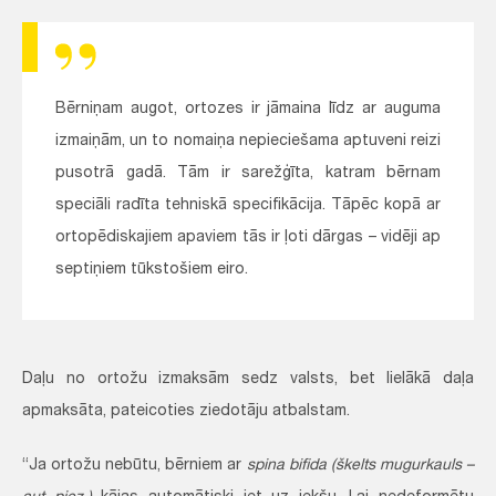
Bērniņam augot, ortozes ir jāmaina līdz ar auguma
izmaiņām, un to nomaiņa nepieciešama aptuveni reizi
pusotrā gadā. Tām ir sarežģīta, katram bērnam
speciāli radīta tehniskā specifikācija. Tāpēc kopā ar
ortopēdiskajiem apaviem tās ir ļoti dārgas – vidēji ap
septiņiem tūkstošiem eiro.
Daļu no ortožu izmaksām sedz valsts, bet lielākā daļa
apmaksāta, pateicoties ziedotāju atbalstam.
“Ja ortožu nebūtu, bērniem ar
spina bifida (škelts mugurkauls –