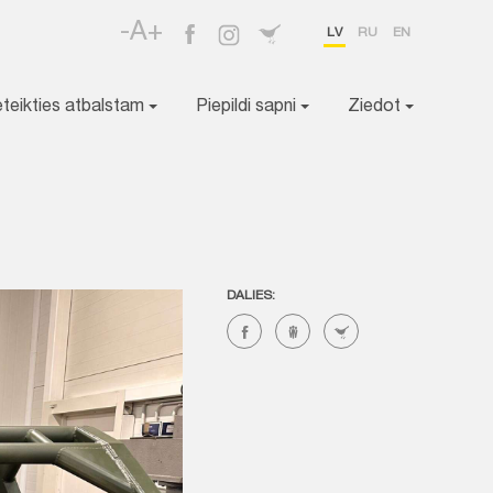
-A+
LV
RU
EN
eteikties atbalstam
Piepildi sapni
Ziedot
DALIES: