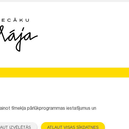
Seko mums:
 mainot tīmekļa pārlūkprogrammas iestatījumus un
AUT IZVĒLĒTĀS
ATĻAUT VISAS SĪKDATNES