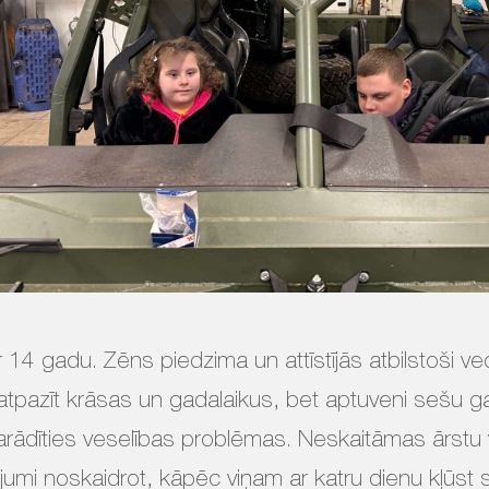
ir 14 gadu. Zēns piedzima un attīstījās atbilstoši
, atpazīt krāsas un gadalaikus, bet aptuveni sešu
rādīties veselības problēmas. Neskaitāmas ārstu vi
umi noskaidrot, kāpēc viņam ar katru dienu kļūst sli