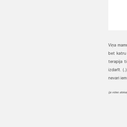
Viņa mamma
bet katru
terapija t
izdarīt. 
nevari iem
(ja video atska