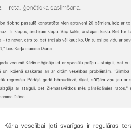
i – reta, ģenētiska saslimšana.
ība šobrīd pasaulē konstatēta vien aptuveni 20 bērniem, līdz ar to
maz. “Ir klepus, ārstējam klepu. Sāp kakls, ārstējam kaklu. Bet tur tu
 – to nevar, otrs to, bet trešais vēl kaut ko. Un tu esi pa vidu ar savu
īt,” teic Kārļa mamma Diāna.
adu vecumā Kārlis mēģināja iet ar speciālu palīgu – staiguli, bet nu 
lā un ikdienā saskaras arī ar citām veselības problēmām. “Slimība
rāk regresēja. Pēdējā gadā bērnudārzā, šķiet, sūtījām viņu jau ar st
 aizgāja ar staiguli, bet Ziemassvētkos mēs pārsēdāmies ratos,” s
mamma Diāna.
Kārļa veselībai ļoti svarīgas ir regulāras ter