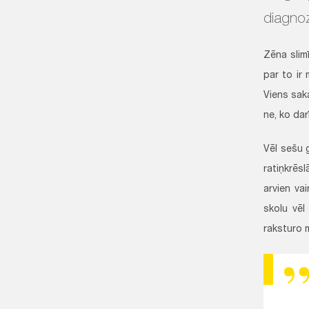
diagnoz
Zēna slim
par to ir 
Viens saka
ne, ko dar
Vēl sešu g
ratiņkrēs
arvien vai
skolu vēl
raksturo 