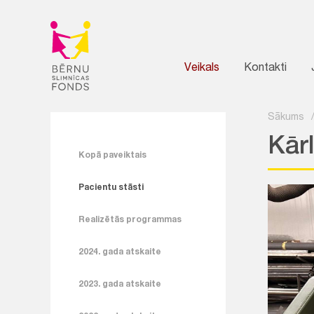
Veikals
Kontakti
Sākums
Kārl
Kopā paveiktais
Pacientu stāsti
Realizētās programmas
2024. gada atskaite
2023. gada atskaite