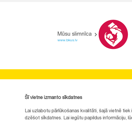
Mūsu slimnīca
www.bkus.lv
BĒRNU SLIMNĪCAS FONDS
Reģistrācijas nr.:
40008057120
Šī vietne izmanto sīkdatnes
Adrese:
Vienības gatve 45, Rīga, LV1004, Latvija
Lai uzlabotu pārlūkošanas kvalitāti, šajā vietnē tie
+371 67064475
dzēšot sīkdatnes. Lai iegūtu papildus informāciju, l
Visi kontakti