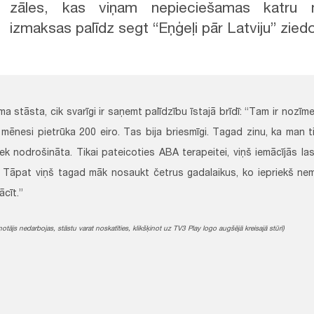
zāles, kas viņam nepieciešamas katru 
izmaksas palīdz segt “Eņģeļi pār Latviju” zied
 stāsta, cik svarīgi ir saņemt palīdzību īstajā brīdī: “Tam ir nozīme
 mēnesi pietrūka 200 eiro. Tas bija briesmīgi. Tagad zinu, ka man ti
iek nodrošināta. Tikai pateicoties ABA terapeitei, viņš iemācījās las
(..) Tāpat viņš tagad māk nosaukt četrus gadalaikus, ko iepriekš n
ācīt.”
ņotājs nedarbojas, stāstu varat noskatīties, klikšķinot uz TV3 Play logo augšējā kreisajā stūrī)