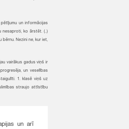
 pētījumu un informācijas
 nesaproti, ko ārstēt. (..)
 bērnu. Nezini ne, kur iet,
jau vairākus gadus viņš ir
 progresēja, un veselības
aigulīti. 1. klasē viņš uz
limības straujo attīstību
apijas un arī