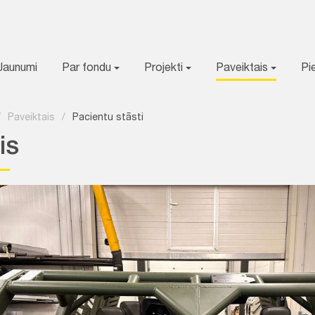
Jaunumi
Par fondu
Projekti
Paveiktais
Pi
/
Paveiktais
/
Pacientu stāsti
is