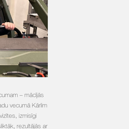
 vecumam – mācījās
 gadu vecumā Kārlim
zītes, izmisīgi
ktāk, rezultājās ar