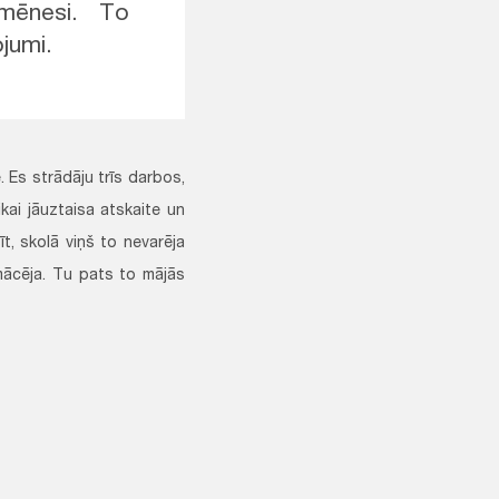
mēnesi. To
ojumi.
. Es strādāju trīs darbos,
kai jāuztaisa atskaite un
īt, skolā viņš to nevarēja
emācēja. Tu pats to mājās