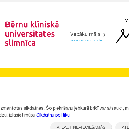
Vecāku māja
www.vecakumaja.lv
Vietnes funkcionalitāte uzlabota EEZ un Norvēģijas grantu
programmas "Aktīvo iedzīvotāju fonds" finansētā projekta
"
Bērnu slimnīcas fonda ilgtspējīgas attīstības veicināšana
"
ietvaros.
k izmantotas sīkdatnes. Šo piekrišanu jebkurā brīdī var atsaukt,
ūdzu, izlasiet mūsu
Sīkdatņu politiku
ATĻAUT NEPIECIEŠAMĀS
ATĻ