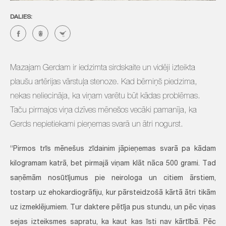
DALIES:
Mazajam Gerdam ir iedzimta sirdskaite un vidēji izteikta
plaušu artērijas vārstuļa stenoze. Kad bērniņš piedzima,
nekas neliecināja, ka viņam varētu būt kādas problēmas.
Taču pirmajos viņa dzīves mēnešos vecāki pamanīja, ka
Gerds nepietiekami pieņemas svarā un ātri nogurst.
“Pirmos trīs mēnešus zīdainim jāpieņemas svarā pa kādam
kilogramam katrā, bet pirmajā viņam klāt nāca 500 grami. Tad
saņēmām nosūtījumus pie neirologa un citiem ārstiem,
tostarp uz ehokardiogrāfiju, kur pārsteidzošā kārtā ātri tikām
uz izmeklējumiem. Tur daktere pētīja pus stundu, un pēc viņas
sejas izteiksmes sapratu, ka kaut kas īsti nav kārtībā. Pēc