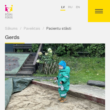
LV
RU
EN
Sākums
/
Paveiktais
/
Pacientu stāsti
Gerds