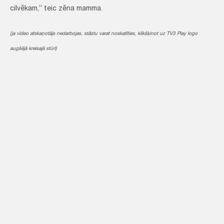
cilvēkam,” teic zēna mamma.
(ja video atskaņotājs nedarbojas, stāstu varat noskatīties, klikšķinot uz TV3 Play logo
augšējā kreisajā stūrī)