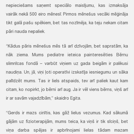
nepieciešams saņemt speciālo maisījumu, kas izmaksāja
vairāk nekā 500 eiro mēnesī. Pirmos mēnešus vecāki mēģināja
tikt galā pašu spēkiem, bet tas nozīmēja, ka teju nekam citam
pāri nauda nepaliek.
“Kādus pāris mēnešus mēs tā arī dzīvojām, bet sapratām, ka
nāk ziema. Mums pediatre ieteica painteresēties Bērnu
slimnīcas fondā – varbūt viņiem uz gada beigām ir palikusi
naudiņa. Un, jā, viņi ļoti operatīvi izskatīja iesniegumu un sāka
palīdzēt mums. Tas ir liels atspaids, tev arī paliek kaut kam
citam, ko nopirkt, jo bērni arī aug. Ja ir vēl viens bērns, viņš arī
ir ar savām vajadzībām,” skaidro Egita.
“Gerds ir mazs cinītis, kas gāž lielus vezumus. Kad sākumā
gājām uz fizioterapijām, mums teica, ka viņš ir tik sīciņš, bet
viņa darba spējas ir apbrīnojami lielas tādam mazam