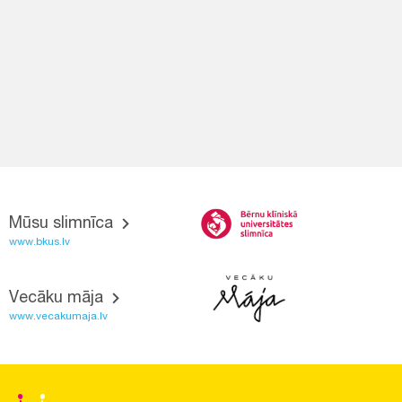
Mūsu slimnīca
www.bkus.lv
Vecāku māja
www.vecakumaja.lv