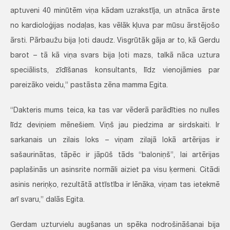
aptuveni 40 minūtēm viņa kādam uzrakstīja, un atnāca ārste
no kardioloģijas nodaļas, kas vēlāk kļuva par mūsu ārstējošo
ārsti. Pārbaužu bija ļoti daudz. Visgrūtāk gāja ar to, kā Gerdu
barot – tā kā viņa svars bija ļoti mazs, talkā nāca uztura
speciālists, zīdīšanas konsultants, līdz vienojāmies par
pareizāko veidu,” pastāsta zēna mamma Egita.
“Dakteris mums teica, ka tas var vēderā parādīties no nulles
līdz deviņiem mēnešiem. Viņš jau piedzima ar sirdskaiti. Ir
sarkanais un zilais loks – viņam zilajā lokā artērijas ir
sašaurinātas, tāpēc ir jāpūš tāds “baloniņš”, lai artērijas
paplašinās un asinsrite normāli aiziet pa visu ķermeni. Citādi
asinis neriņķo, rezultātā attīstība ir lēnāka, viņam tas ietekmē
arī svaru,” dalās Egita.
Gerdam uzturvielu augšanas un spēka nodrošināšanai bija