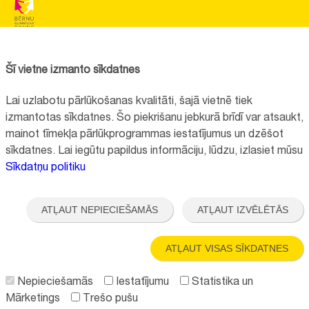
BĒRNU SLIMNĪCAS FONDS
Reģistrācijas nr.:
40008057120
Šī vietne izmanto sīkdatnes
Adrese:
Vienības gatve 45, Rīga, LV1004, Latvija
Lai uzlabotu pārlūkošanas kvalitāti, šajā vietnē tiek
+371 67064475
izmantotas sīkdatnes. Šo piekrišanu jebkurā brīdī var atsaukt,
mainot tīmekļa pārlūkprogrammas iestatījumus un dzēšot
sīkdatnes. Lai iegūtu papildus informāciju, lūdzu, izlasiet mūsu
Visi kontakti
Sīkdatņu politiku
Vietnes funkcionalitāte uzlabota EEZ un Norvēģijas grantu programmas
"Aktīvo iedzīvotāju fonds" finansētā projekta "
Bērnu slimnīcas fonda
ATĻAUT NEPIECIEŠAMĀS
ATĻAUT IZVĒLĒTĀS
ilgtspējīgas attīstības veicināšana
" ietvaros.
ATĻAUT VISAS SĪKDATNES
Nepieciešamās
Iestatījumu
Statistika un
Mārketings
Trešo pušu
Seko mums: