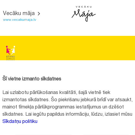
Vecāku māja
www.vecakumaja.lv
BĒRNU SLIMNĪCAS FONDS
Reģistrācijas nr.:
40008057120
Šī vietne izmanto sīkdatnes
Adrese:
Vienības gatve 45, Rīga, LV1004, Latvija
Lai uzlabotu pārlūkošanas kvalitāti, šajā vietnē tiek
+371 67064475
izmantotas sīkdatnes. Šo piekrišanu jebkurā brīdī var atsaukt,
mainot tīmekļa pārlūkprogrammas iestatījumus un dzēšot
sīkdatnes. Lai iegūtu papildus informāciju, lūdzu, izlasiet mūsu
Visi kontakti
Sīkdatņu politiku
Vietnes funkcionalitāte uzlabota EEZ un Norvēģijas grantu programmas