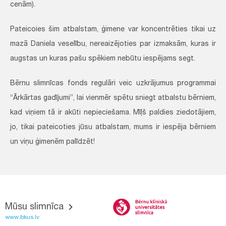
cenām).
Pateicoies šim atbalstam, ģimene var koncentrēties tikai uz
mazā Daniela veselību, nereaizējoties par izmaksām, kuras ir
augstas un kuras pašu spēkiem nebūtu iespējams segt.
Bērnu slimnīcas fonds regulāri veic uzkrājumus programmai
“Ārkārtas gadījumi”, lai vienmēr spētu sniegt atbalstu bērniem,
kad viņiem tā ir akūti nepieciešama. Mīļš paldies ziedotājiem,
jo, tikai pateicoties jūsu atbalstam, mums ir iespēja bērniem
un viņu ģimenēm palīdzēt!
Mūsu slimnīca
www.bkus.lv