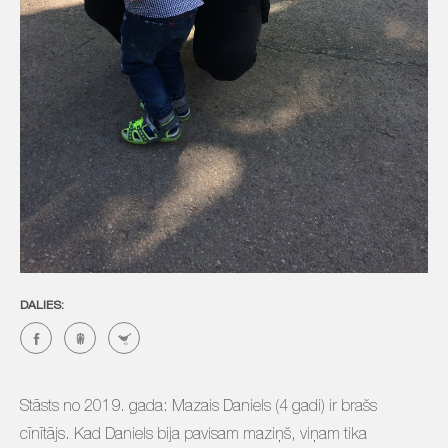
DALIES:
Stāsts no 2019. gada: Mazais Daniels (4 gadi) ir brašs
cīnītājs. Kad Daniels bija pavisam maziņš, viņam tika