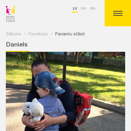
LV
RU
EN
Sākums
/
Paveiktais
/
Pacientu stāsti
Daniels