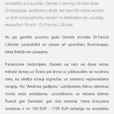
konstatēts acs audzējs. Daniels ir varonīgi izturējis divas
ķīmijterapijas, ārstējoties Latvijā, bet diemžēl notika recidīvs,
un ārsti lūdza palīdzību vienam no labākajiem acu audzēju
ekspertiem Eiropā – Dr.Francis L.Munier.
Nu jau gandrīz pusotru gadu Daniels atrodas Dr.Fancis
L.Munier uzraudzībā un saņem arī specifisku lāzerterapiju,
kāda Baltijā nav pieejama.
Pateicoties ziedotājiem, Daniels var reizi vai divas reizes
mēnesī doties uz Šveici pie ārsta uz pārbaudēm, lai novērstu
risku, ka slimība strauji atgriežas, un saņemtu nepieciešamo
terapiju. No “Ārkārtas gadījumu” uzkrājumiem, Bērnu slimnīcas
fonds sedz aviobiļetes, uzturēšanos un vilciena biļetes
Šveicē gan Danielam, gan viņa mammai. Viena brauciena
izmaksas ir no 700 EUR – 1700 EUR (atkarīgs no aviobiļešu