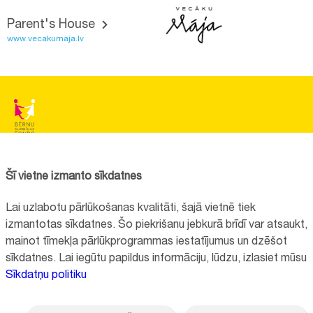
Parent's House
www.vecakumaja.lv
BĒRNU SLIMNĪCAS FONDS
Reg.No:
40008057120
Šī vietne izmanto sīkdatnes
Address:
Vienības gatve 45, Rīga, LV1004, Latvija
Lai uzlabotu pārlūkošanas kvalitāti, šajā vietnē tiek
+371 67064475
izmantotas sīkdatnes. Šo piekrišanu jebkurā brīdī var atsaukt,
mainot tīmekļa pārlūkprogrammas iestatījumus un dzēšot
sīkdatnes. Lai iegūtu papildus informāciju, lūdzu, izlasiet mūsu
Contacts
Sīkdatņu politiku
Vietnes funkcionalitāte uzlabota EEZ un Norvēģijas grantu programmas