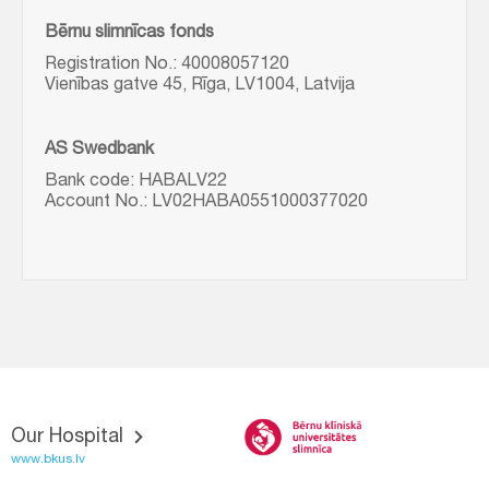
Bērnu slimnīcas fonds
Registration No.: 40008057120
Vienības gatve 45, Rīga, LV1004, Latvija
AS Swedbank
Bank code: HABALV22
Account No.: LV02HABA0551000377020
Our Hospital
www.bkus.lv