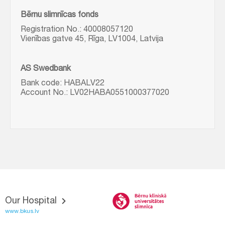
Bērnu slimnīcas fonds
Registration No.: 40008057120
Vienības gatve 45, Rīga, LV1004, Latvija
AS Swedbank
Bank code: HABALV22
Account No.: LV02HABA0551000377020
Our Hospital
www.bkus.lv