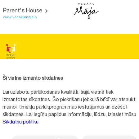
Parent's House
www.vecakumaja.lv
BĒRNU SLIMNĪCAS FONDS
Reg.No:
40008057120
Šī vietne izmanto sīkdatnes
Address:
Vienības gatve 45, Rīga, LV1004, Latvija
Lai uzlabotu pārlūkošanas kvalitāti, šajā vietnē tiek
+371 67064475
izmantotas sīkdatnes. Šo piekrišanu jebkurā brīdī var atsaukt,
mainot tīmekļa pārlūkprogrammas iestatījumus un dzēšot
sīkdatnes. Lai iegūtu papildus informāciju, lūdzu, izlasiet mūsu
Contacts
Sīkdatņu politiku
Vietnes funkcionalitāte uzlabota EEZ un Norvēģijas grantu programmas